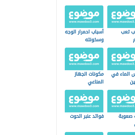
ب تعب
أسباب احمرار الوجه
وسخونته
س الماء في
مكونات الجهاز
ين
المناعي
 صعوبة
فوائد عنبر الحوت