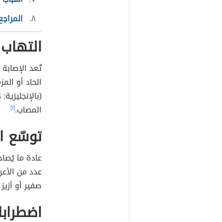
٨
المراجع
التهاب 
تُعد الإصابة
الحاد أو الم
المصاب.
[١]
توسّع ا
عدد من الأع
صفير أو أزيز 
اضطرابا