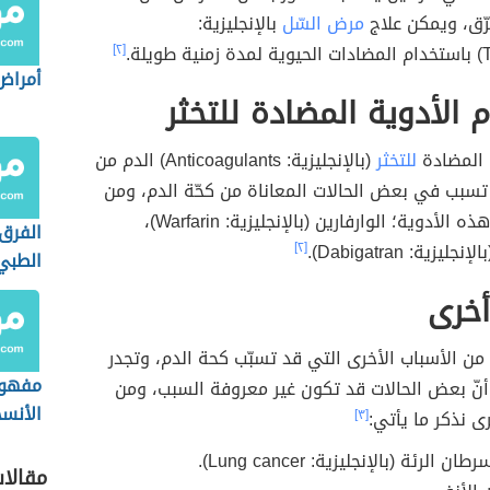
رّق، ويمكن علاج
مرض السّل
بالإنجليزية:
يلة.
[٢]
أمراض
 الأدوية المضادة للتخثر
 المضادة
للتخثر
(بالإنجليزية: Anticoagulants) الدم من
تسبب في بعض الحالات المعاناة من كحّة الدم، ومن
الأمثلة على هذه الأدوية؛ الوارفارين (بالإنجليزية: Warfarin)،
الفرق 
يزية: Dabigatran).
[٢]
الطبي
الطبي
أخرى
من الأسباب الأخرى التي قد تسبّب كحة الدم، وتجدر
مفهوم
أنّ بعض الحالات قد تكون غير معروفة السبب، ومن
الأنس
ى نذكر ما يأتي:
[٣]
 الرئة (بالإنجليزية: Lung cancer).
مقالا