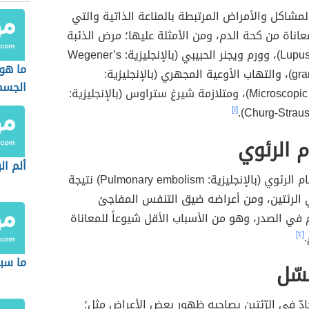
شاكل والأمراض المرتبطة بالمناعة الذاتية والتي
عاناة من كحة الدم، ومن الأمثلة عليها؛ مرض الذئبة
(بالإنجليزية: Lupus)، وورم ويجنر الحبيبي (بالإنجليزية: Wegener’s
ما هو
granulomatosis)، والتهاب الأوعية المجهري (بالإنجليزية:
الجسم
Microscopic polyangiitis)، ومتلازمة شيرغ ستراوس (بالإنجليزية:
[١]
Churg-Straus
م الرئوي
ألم ال
يحدث الانصمام الرئوي (بالإنجليزية: Pulmonary embolism) نتيجة
ي الرئتين، ومن أعراضه ضيق التنفس المفاجئ
 في الصدر، وهو من الأسباب الأقل شيوعاً للمعاناة
[٢]
ما سب
سّل
دّ في الرّئتين يصاحبه ظهور بعض الأعراض مثل؛