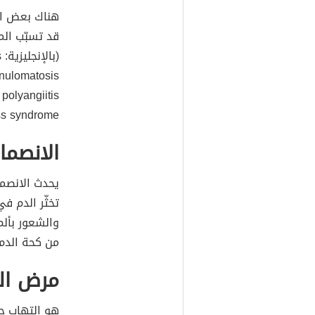
هناك بعض الم
قد تسبّب الم
s syndrome).
الانصما
تخثّر الدم ف
والشعور بألم
من كحة الدم.
مرض ال
هو التهاب حا