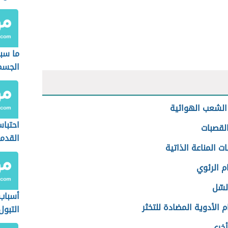
ما سب
الجسم
الشعب الهوائية
احتبا
القصبات
القدم
ت المناعة الذاتية
م الرئوي
سّل
أسباب
 الأدوية المضادة للتخثر
التبول
أخرى