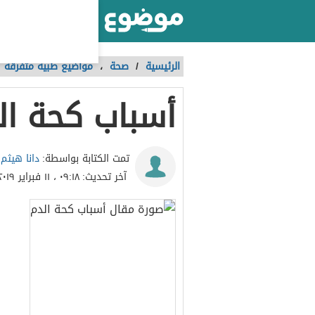
أكبر موقع عربي بالعالم
الرئيسية
/
صحة
،
مواضيع طبية متفرقة
أسباب كحة ال
دانا هيثم
تمت الكتابة بواسطة:
آخر تحديث:
٠٩:١٨ ، ١١ فبراير ٢٠١٩