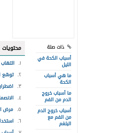
ذات صلة
محتويات
أسباب الكحة في
١
التهاب 
الليل
٢
توسّع 
ما هي أسباب
الكحة
٣
اضطرابا
ما أسباب خروج
٤
الانصما
الدم من الفم
٥
مرض ال
أسباب خروج الدم
من الفم مع
٦
استخدام
البلغم
٧
أسباب 