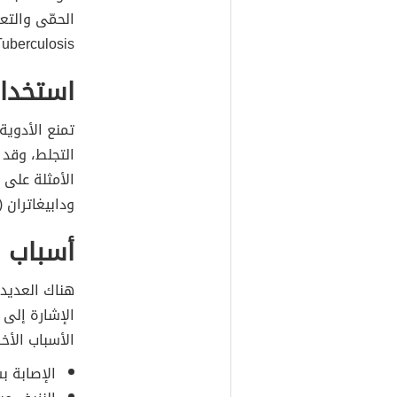
الحمّى والتع
Tuberculosis) باستخدام المضادات الحيوية لمدة زمنية طو
استخدام
تمنع الأدوية
التجلط، وقد 
ودابيغاتران (بالإنجل
أسباب 
هناك العديد 
الإشارة إلى 
الأسباب الأخر
الإصابة بسرطان