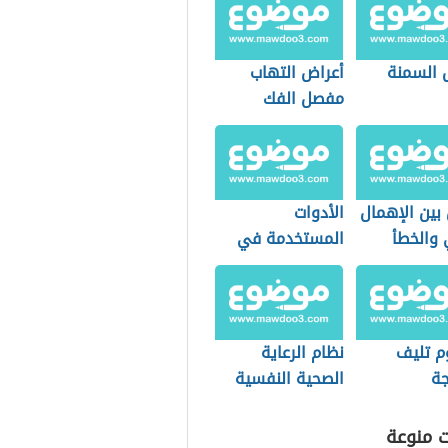
 السمنة
أعراض التهاب
مفصل الفك
بين الإهمال
الأدوات
 والخطأ
المستخدمة في
طب النساء
والتوليد
 تليف
نظام الرعاية
جة
الصحية النفسية
(نظام سعودي)
ت منوعة