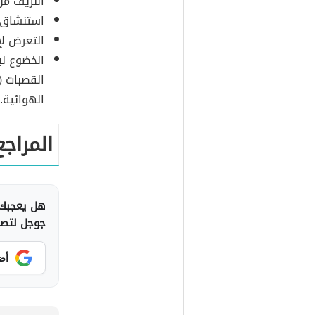
النزيف من
استنشاق 
التعرض لإ
الخضوع لب
الهوائية.
المراجع
هل يعجبك 
جوجل لتصلك
أض