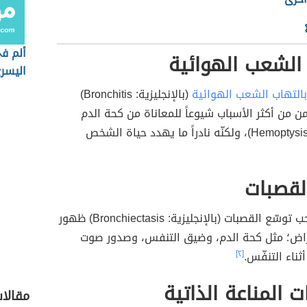
ألم ف
الشعب الهوائية
اليسر
بالتهاب الشعب الهوائية
(بالإنجليزية: Bronchitis)
زمن من أكثر الأسباب شيوعاً للمعاناة من كحة الدم
(بالإنجليزية: Hemoptysis)، ولكنّه نادراً ما يهدد حياة الشخص
لقصبات
عادة ما يُصاحب توسّع القصبات (بالإنجليزية: Bronchiectasis) ظهور
راض؛ مثل كحة الدم، وضيق التنفس، وصدور صوت
أثناء التنفّس.
[٢]
ت المناعة الذاتية
مقالا