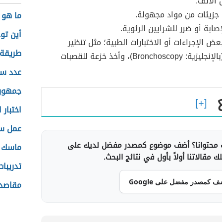
 الأنف.
جزيئات من مواد مجهولة.
ما هو 
صابة أو ضرر للشرايين الرئوية.
أين تو
عض الإجراءات أو الاختبارات الطبية؛ مثل تنظير
طريقة 
القصبات (بالإنجليزية: Bronchoscopy)، وأخذ خزعة للقصبات
عدد سك
جمهوري
اختبار 
عمل سل
محتوانا؟ أضف موضوع كمصدر مفضل لديك على
ماسك ا
 مقالاتنا أولاً بأول في نتائج البحث.
تدريبا
ف كمصدر مفضل على Google
مقاصد 