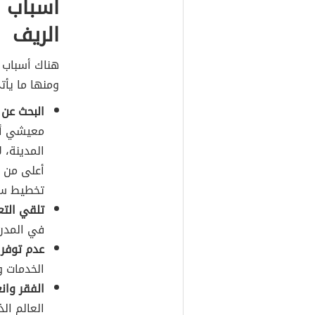
أسباب أ
الريف
هناك أسباب 
ومنها ما يأت
البحث عن
معيشي أعل
المدينة، 
أعلى من م
تخطيط سيس
تلقي التع
في المدن،
عدم توفر 
الخدمات وا
الفقر وان
العالم ال