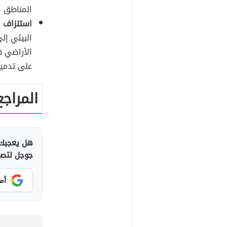
المناطق ا
استنزاف ا
البيئي إل
الأراضي ف
على تدمير
المراجع
هل يعجبك 
جوجل لتصلك
أض