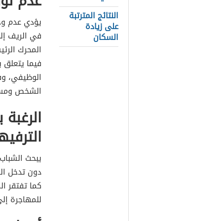
عدم تو
النتائج المترتبة
يؤدي عدم وج
على زيادة
في الريف إ
السكان
المحرك الرئ
فيما يتعلق ب
الوظيفي، وف
الشخص ومست
الرغبة 
الترفيه
يبحث الشباب
دون تدخل الو
كما تفتقر ال
للمهاجرة إلى