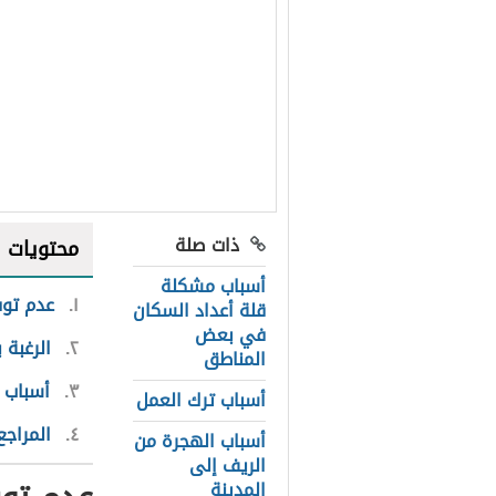
ذات صلة
محتويات
أسباب مشكلة
١
عدم تو
قلة أعداد السكان
في بعض
٢
الرغبة 
المناطق
٣
أسباب 
أسباب ترك العمل
٤
المراجع
أسباب الهجرة من
الريف إلى
المدينة