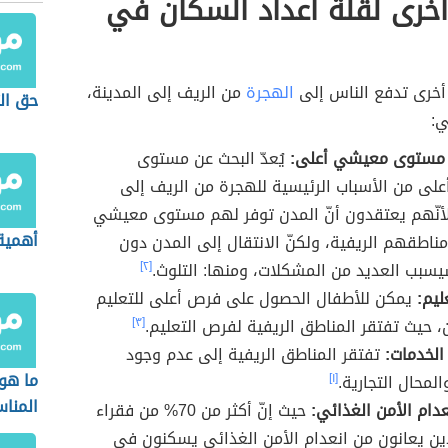
خرى لقلة أعداد السكان في
أخرى تدفع الناس إلى
الهجرة
من الريف إلى المدينة،
حق ال
ي:
 مستوى معيشي أعلى:
يُعدّ البحث عن مستوى
ى من الأسباب الرئيسية للهجرة من الريف إلى
لأنّهم يعتقدون أنّ المدن توفر لهم مستوى معيشي
أهمية
ناطقهم الريفية، ولكنّ الانتقال إلى المدن دون
بب العديد من المشكلات، ومنها: التلوث.
[٢]
ليم:
يمكن للأطفال الحصول على فرص أعلى للتعليم
 حيث تفتقر المناطق الريفية لفرص التعليم.
[٣]
الخدمات:
تفتقر المناطق الريفية إلى عدم وجود
ما هو
لمحال التجارية.
[١]
المناس
عدام الأمن الغذائي:
حيث إنّ أكثر من 70% من فقراء
ذين يعانون من انعدام الأمن الغذائي يسكنون في