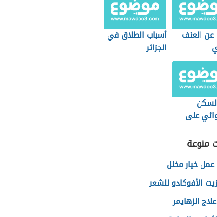
 عن العنف
أسباب الطلاق في
ي
الجزائر
السكن
ائي على
د
ت منوعة
عمل خيار مخلل
زيت الأفوكادو للشعر
لاج الزهايمر