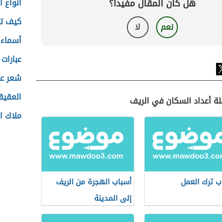
هل كان المقال مفيداً؟
أنواع 
كيف تح
نعم
لا
أسماء ا
عبارات
شعر عن
العقيق
لة أعداد السكان في الريف
ملاك ا
ب ترك العمل
أسباب الهجرة من الريف
إلى المدينة