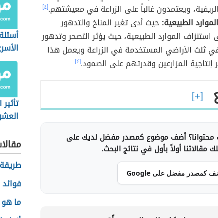
لريفية، ويعتمدون غالباً على الزراعة في معيشتهم.
[٤]
لموارد الطبيعية:
حيث أدى تغير المناخ والتدهور
أسئلة
ى استنزاف الموارد الطبيعية، حيث يؤثر التصحر وتدهور
الأسر
ي ثلث الأراضي المستخدمة في الزراعة ويعمل هذا
 إنتاجية المزارعين وقدرتهم على الصمود.
[٤]
تأثير 
العشو
الأفرا
محتوانا؟ أضف موضوع كمصدر مفضل لديك على
مقالا
 مقالاتنا أولاً بأول في نتائج البحث.
طريقة 
ف كمصدر مفضل على Google
فوائد 
ما هو ع