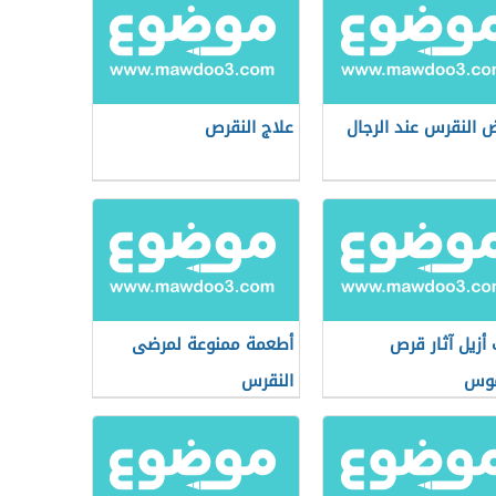
ض النقرس عند الرجال
علاج النقرص
أزيل آثار قرص
أطعمة ممنوعة لمرضى
موس
النقرس