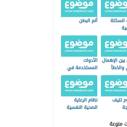
 السكتة
ألم البطن
ية
بين الإهمال
الأدوات
 والخطأ
المستخدمة في
طب النساء
والتوليد
 تليف
نظام الرعاية
جة
الصحية النفسية
(نظام سعودي)
ت منوعة