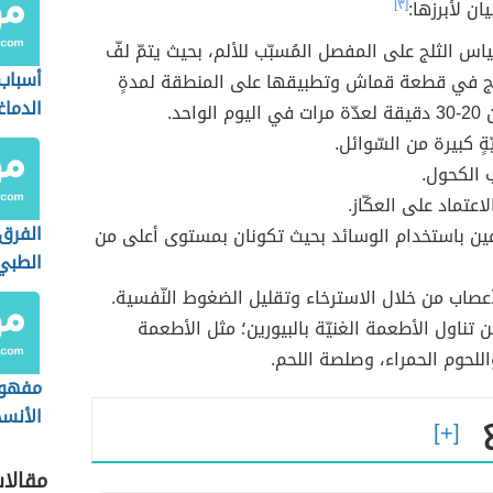
ان لأبرزها:
[٣]
اس الثلج على المفصل المُسبّب للألم، بحيث يتمّ لفّ
أسباب
ج في قطعة قماش وتطبيقها على المنطقة لمدةٍ
الدماغ
الواحد.
ةٍ كبيرة من السّوائل.
 الكحول.
عتماد على العكّاز.
الفرق 
ين باستخدام الوسائد بحيث تكونان بمستوى أعلى من
الطبي
الطبي
عصاب من خلال الاسترخاء وتقليل الضغوط النّفسية.
 تناول الأطعمة الغنيّة بالبيورين؛ مثل الأطعمة
واللحوم الحمراء، وصلصة اللحم.
مفهوم
الأنس
مقالا