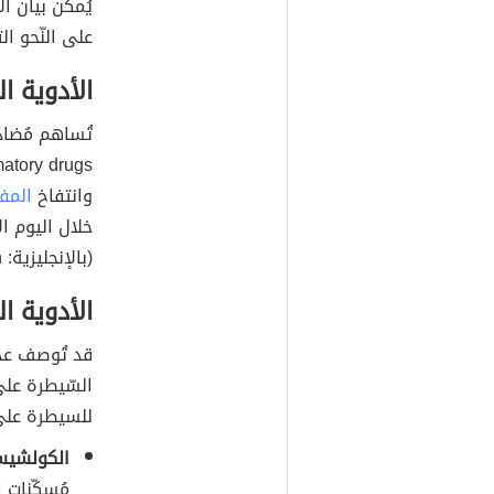
يُمكن بيان ا
على النّحو ال
الأدوية ا
وانتفاخ
المف
خلال اليوم ال
(بالإنجليزية: Ibuprofen) والنابروكسين (بالإنجليزية: Naproxen).
الأدوية 
قد تُوصف عد
السّيطرة على
للسيطرة عل
الكولشيس
مُسكّنات 