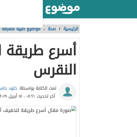
أكبر موقع عربي بالعالم
الرئيسية
/
صحة
،
مواضيع طبية متفرقة
أسرع طريقة ل
النقرس
خلود حامد 
تمت الكتابة بواسطة:
آخر تحديث:
٠٨:٢١ ، ١٨ أبريل ٢٠١٩