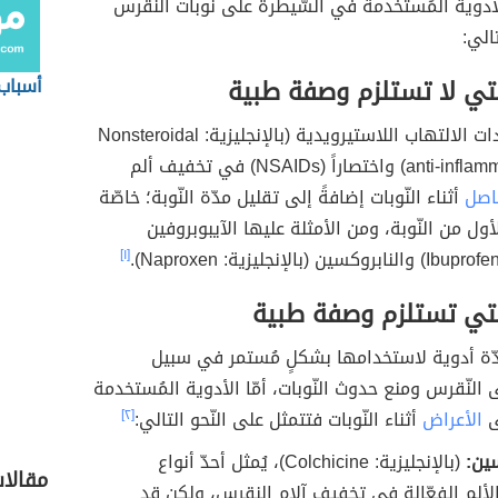
لأدوية المُستخدمة في السّيطرة على نوبات النّقرس
تالي:
لتي لا تستلزم وصفة طبية
أسباب
تُساهم مُضادات الالتهاب اللاستيرويدية (بالإنجليزية: Nonsteroidal
anti-inflammatory drugs) واختصاراً (NSAIDs) في تخفيف ألم
اصل
أثناء النّوبات إضافةً إلى تقليل مدّة النّوبة؛ خاصّة
أول من النّوبة، ومن الأمثلة عليها الآيبوبروفين
[١]
التي تستلزم وصفة طبية
ّة أدوية لاستخدامها بشكلٍ مُستمر في سبيل
 النّقرس ومنع حدوث النّوبات، أمّا الأدوية المُستخدمة
ى
الأعراض
أثناء النّوبات فتتمثل على النّحو التالي:
[٢]
ين:
(بالإنجليزية: Colchicine)، يُمثل أحدّ أنواع
مقالا
الألم الفعّالة في تخفيف آلام النقرس، ولكن قد