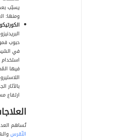
يسبّب بعض 
ومنها: الغ
الكورتيكو
حبوب فموي
في السّيط
استخدام ا
فيها المُص
اللاستيرو
بالآثار ال
ارتفاع مس
العلاجات
تُساهم العدي
النّقرس
والسّ