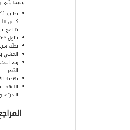
وفيما يأتي بي
تطبيق أكي
كيس الثل
تتراوح بين 20-30 دقيقة لعدّة مرات في اليوم 
تناول كميّ
تجنّب شرب
المشي بالا
رفع القدم
الصّدر.
تهدئة الأ
التوقف عن
البحريّة، 
المراجع