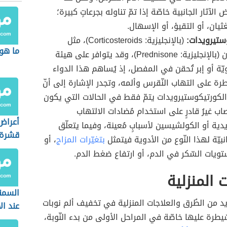
الآثار الجانبية خاصّة إذا تمّ تناوله بجرعاتٍ كبيرة؛
ثيان، أو التقيؤ، أو الإسهال.
ستيرويدات:
(بالإنجليزية: Corticosteroids)، مثل
ما هو
البريدنيزون (بالإنجليزية: Prednisone)، وقد يتوافر على هيئة
ّة أو إبر تُحقن في المفصل، إذ يُساهم هذا الدواء
رة على التهاب النّقرس وألمه، وتجدر الإشارة إلى أنّ
لكورتيكوستيرويدات يتمّ فقط في الحالات التي يكون
اب غيرُ قادرٍ على استخدام مُضادات الالتهاب
أعراض
يدية أو الكولشيسين لأسبابٍ مُعينة، وفيما يتعلّق
قشرة 
جانبيّة لهذا النّوع من الأدوية فيتمثل
بتغيّرات المزاج
، أو
تويات السّكر في الدم، أو ارتفاع ضغط الدم.
 المنزلية
السمن
د من الطُرق والعلاجات المنزلية في تخفيف ألم نوبات
عند ال
يطرة عليها خاصّة في المراحل الأولى من بدء النّوبة،