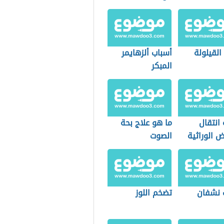
القيلولة
أسباب ألزهايمر
المبكر
انتقال
ما هو علاج بحة
ض الوراثية
الصوت
 نشفان
تضخم اللوز