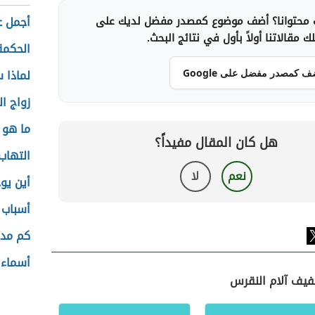
محتوانا؟ أضف موضوع كمصدر مفضل لديك على
أجمل ع
 مقالاتنا أولاً بأول في نتائج البحث.
الحكمة
لماذا 
ف كمصدر مفضل على Google
زواج ا
ما هو 
هل كان المقال مفيداً؟
التهاب
نعم
لا
أين يوجد
أسباب 
كم مدة
أسماء 
فيف آلام النقرس