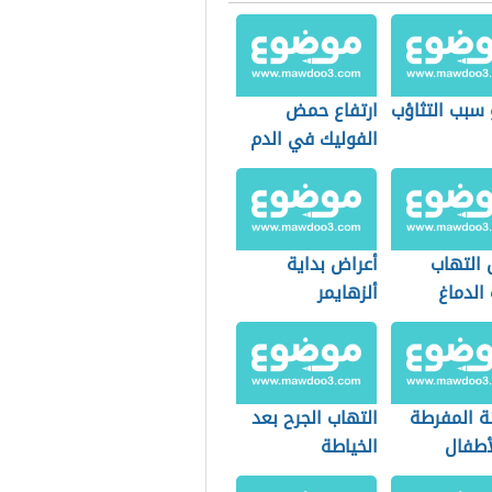
 سبب التثاؤب
ارتفاع حمض
الفوليك في الدم
 التهاب
أعراض بداية
الدماغ
ألزهايمر
ة المفرطة
التهاب الجرح بعد
أطفال
الخياطة