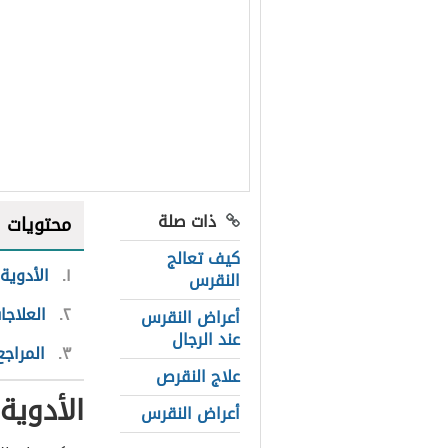
ذات صلة
محتويات
كيف تعالج
١
الأدوية
النقرس
٢
العلاجا
أعراض النقرس
عند الرجال
٣
المراجع
علاج النقرص
الأدوية
أعراض النقرس