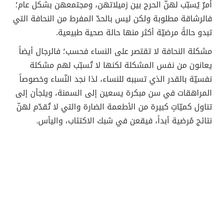
أمرٌ يُسبّب لهنّ الحرج بين زميلاتهن، ومجتمعهن بشكل عام؛
فالرشاقة مطلوبة ولكن ليس بالحدّ المفرط من النحافة التي
تبدو حالةً مرضيّة أكثر منها حالة صحية طبيعية.
مشكلة النحافة لا تقتصر على النساء فحسب؛ فالرجال أيضاً
يعانون من نفس المشكلة لكنها لا تُسبّب لهم مشكلة
نفسيّة بالقدر الذي تسببه للنساء، لذا نجد النّساء وخصوصاً
المراهقات في سن مبكرة يسعين إلى السمنة، ويلجأن إلى
تناول كميّاتٍ كبيرة من الأطعمة الضارة والتي لا تُقدّم لهنّ
نتائج مُرضية أبداً، فيقعن في شبك الاكتئاب، واليأس.