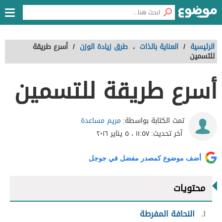
الرئيسية
/
العناية بالذات
،
طرق زيادة الوزن
/
أسرع طريقة
للتسمين
أسرع طريقة للتسمين
مريم مساعدة
تمت الكتابة بواسطة:
آخر تحديث:
١١:٥٧ ، ٥ يناير ٢٠١٦
أضف موضوع كمصدر مفضل في جوجل
محتويات
١
النحافة المفرطة