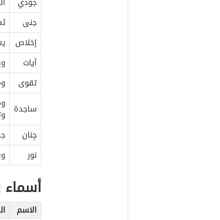
جودي
ال
جنى
ثم
إخلاص
يع
آيات
وي
تقوى
وم
وم
ساجدة
وت
جِنان
جم
نور
وي
أسماء ب
الاسم
ال