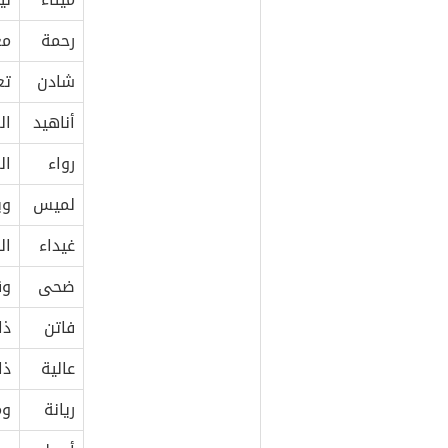
رحمة
مع
شادن
تع
أناهيد
ال
رواء
ال
لميس
وي
غيداء
ال
ضحى
وق
فاتن
ذا
عالية
ذا
ريانة
وم