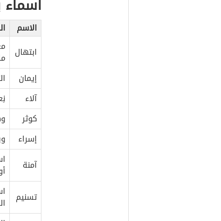
أسماء ب
الاسم
ال
مع
ابتهال
ما
إيمان
ال
آلاء
نِ
كوثر
وه
إسراء
وي
اس
آمنة
أو
اس
تسنيم
ال