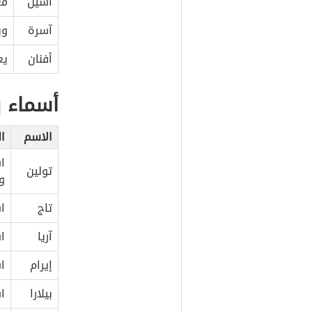
أسيل
مع
آسرة
وي
أفنان
يع
أسماء 
الاسم
ا
ا
تولين
و
تاج
ا
آريا
ا
إيرام
ا
بيلارا
ا