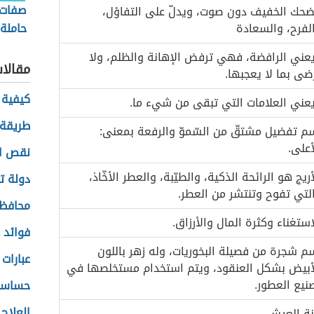
صفات
ضحك الخفيف دون صوت، ويدلّ على التفاؤل،
لفرح، والسعادة
حاملة
عني الرافضة، فهي ترفض الإهانة والظلم، ولا
مقالا
ضى بما لا يعجبها.
كيفية 
عني العلامات التي تبقى من شيء ما.
طريقة 
م تفضيل مشتقّ من السّموّ والرفعة بمعنى:
أعلى.
نقص ا
أريج هو الرائحة الذكية، والطيّبة، والعطر الأخّاذ،
دولة 
لتي تفوح وتنتشر من العطر.
محافظة
استغناء وكثرة المال والأرزاق.
فوائد 
م شجرة من فصيلة البخوريات، وله زهر باللون
عبارات 
أبيض بشكل العنقود، ويتم استخدام مستخلصها في
نيع العطور.
حساسية
العلاج
نة العيش.