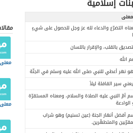
نات إسلامية
معنى
مقالا
ناه التضرّع والدعاء لله عز وجل للحصول على شيءٍ
تصديق بالقلب، والإقرار باللسان
عم الله
معنى 
و نهر أعطي للنبي صلى الله عليه وسلم في الجنّة
عني سير القافلة ليلاً
م أمّ النبي عليه الصلاة والسلام، ومعناه المستقرّة
 الوادعة
معنى 
م أفضل أنهار الجنة (عين تسنيم) وهو شراب
مقرّبين والمتطهّرين.