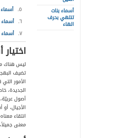
٥
أسماء 
أسماء بنات
تنتهي بحرف
٦
أسماء 
الهاء
٧
أسماء 
اختيار أ
ليس هناك ما
تضيف البهجة 
الأمور التي 
الجديدة، خاص
أصول عربيّة،
الأجيال، أو 
انتقاء معناه
معنى جميلاً،