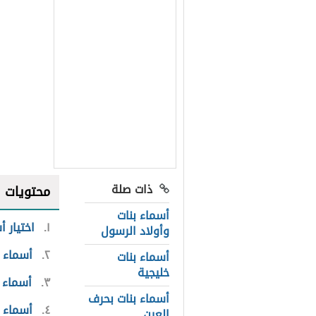
ذات صلة
محتويات
أسماء بنات
١
اختيار أ
وأولاد الرسول
٢
أسماء ب
أسماء بنات
خليجية
٣
أسماء ب
أسماء بنات بحرف
٤
أسماء 
العين