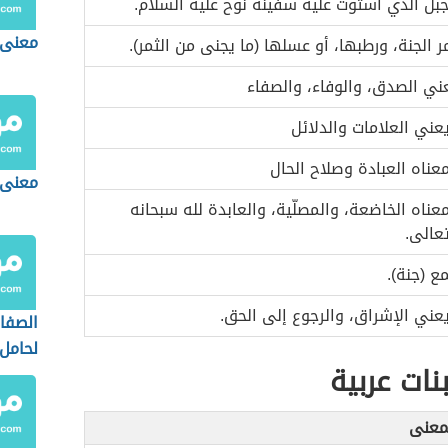
جبل الذي استوت عليه سفينة نوح عليه السلام.
معنى 
ر الجنة، ورطبها، أو عسلها (ما يجنى من الثمر).
ني الصدق، والوفاء، والصفاء
عني العلامات والدلائل
عناه العبادة وصلاح الحال
معنى 
عناه الخاضعة، والمصلّية، والعابدة لله سبحانه
عالى.
ع (جنة).
عني الإشراق، والرجوع إلى الحق.
الصفا
لحامل
نات عربية
معنى