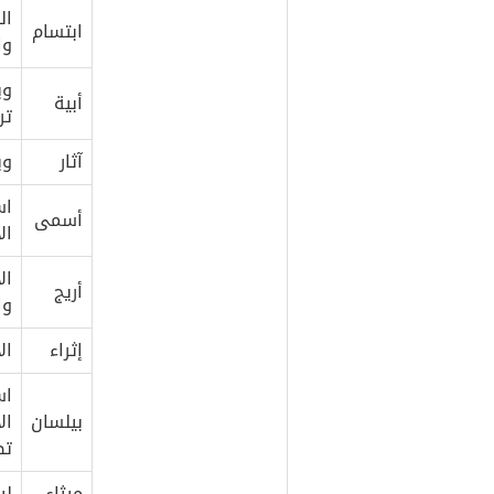
ال
ابتسام
وا
وي
أبية
تر
آثار
وي
اس
أسمى
ال
ال
أريج
وا
إثراء
ال
اس
بيلسان
ال
تص
ميثاء
لي