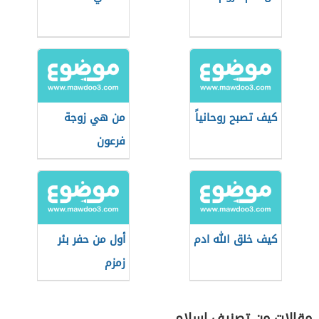
كيف تصبح روحانياً
من هي زوجة
فرعون
كيف خلق الله ادم
أول من حفر بئر
زمزم
مقالات من تصنيف إسلام