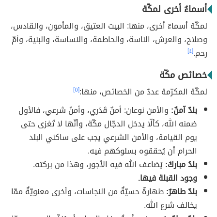
أسماءٌ أخرى لمكّة
لمكّة أسماءٌ أخرى، منها: البيت العتيق، والمأمون، والقادس،
وصلاح، والعرش، الناسة، والحاطمة، والنساسة، والبنية، وأمّ
رحم.
[٤]
خصائص مكّة
لمكّة المكرّمة عددٌ من الخصائص، منها:
[٥]
بلدٌ آمنٌ:
والأمن نوعان: أمنٌ قَدَري، وأمنُ شرعي، فالأول
ضمنه الله، كألّا يدخل الدجّال مكّة، وأنّها لا تُغزى حتى
يوم القيامة، والأمن الشرعي يجب على ساكني البلد
الحرام أن يُحققوه بسلوكهم فيه.
بلدُ مباركُ:
يُضاعف الله فيه الأجور، وهذا من بركته.
وجود القبلة فيها.
بلدٌ طاهرٌ:
طهارةٌ حسيّةٌ من النجاسات، وأخرى معنويّةٌ ممّا
يخالف شرع الله.