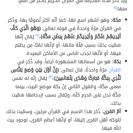
ورد ذكر مكّة المكّرمة في القرآن الكريم بأكثر من اسمٍ،
منها:
[١]
مكة:
وهو أشهر اسمٍ لها، كما أنّه أكثر لُصوقًا بها، وذُكر
في القرآن مرّةً واحدةً في قوله تعالى:
(وَهُوَ الَّذِي كَفَّ
أَيْدِيَهُمْ عَنْكُمْ وَأَيْدِيَكُمْ عَنْهُمْ بِبَطْنِ مَكَّةَ)
،
[٢]
يُقال إنّها
سُمّيت بذلك بسبب قلّة مائها، أو لإنّها تمُكّ من يظلِم
فيها، أو لأنّها تجذب الناس من الأماكن البعيدة.
بكة:
هو من أسمائها المشهورة أيضاً، وقد ذُكر في
القرآن
مرّةً واحدةً، قال تعالى:
(إِنَّ أَوَّلَ بَيْتٍ وُضِعَ لِلنَّاسِ
لَلَّذِي بِبَكَّةَ مُبَارَكًا وَهُدًى لِلْعَالَمِينَ)
،
[٣]
يُقال إنّه له نفس
معنى مكّة، والقول الثاني إنّ بكة موضع البيت، بينما
مكّة تدل على الحرم كلّه، ويّقال بسبب ازدحامها سُمّيت
بذلك.
أمّ القرى:
ذُكر هذا الاسم في القرآن مرتين، وسمّيت بذلك
لتوجّه أهل القرى إليها، أو لإنّها أعظم القرى، لوجود بيت
الله فيها.