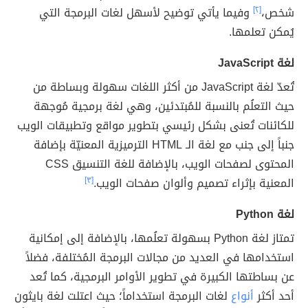
شخص،
[٢]
وفيما يأتي توضيح لأسهل لغات البرمجة التي
يُمكن تعلمها.
لغة JavaScript
تُعدّ لغة JavaScript من أكثر اللغات سهولة وبساطة من
حيث التعلُم بالنسبة للمُبتدئين، وهي لغة برمجية مُوجهة
للكائنات تُعنى بشكل رئيسي بتطوير مواقع وتطبيقات الويب
جنباً إلى جنب مع لغة الـ HTML الترميزية المعنيّة بإضافة
المحتوى لصفحات الويب، بالإضافة للغة التنسيق CSS
المعنية بإثراء تصميم وألوان صفحات الويب.
[٣]
لغة Python
تمتاز لغة Python بسهولة تعلُمها، بالإضافة إلى إمكانية
استخدامها في العديد من مجالات البرمجة المُختلفة، فضلاً
عن بساطتها الكبيرة في تطوير الأوامر البرمجية، كما تُعد
أحد أكثر
أنواع
لغات البرمجة استخداماً؛ حيث اعتلت لغة بايثون