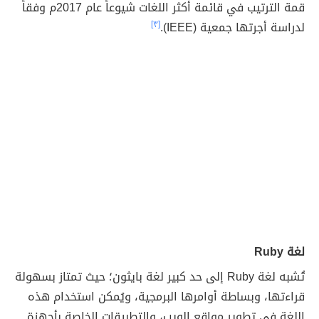
قمة الترتيب في قائمة أكثر اللغات شيوعاً عام 2017م وفقاً
لدراسة أجرتها جمعية (IEEE).
[٣]
لغة Ruby
تُشبه لغة Ruby إلى حد كبير لغة بايثون؛ حيث تمتاز بسهولة
قراءتها، وبساطة أوامرها البرمجية، ويُمكن استخدام هذه
اللغة في تطوير مواقع الويب، والتطبيقات الخاصة بأجهزة