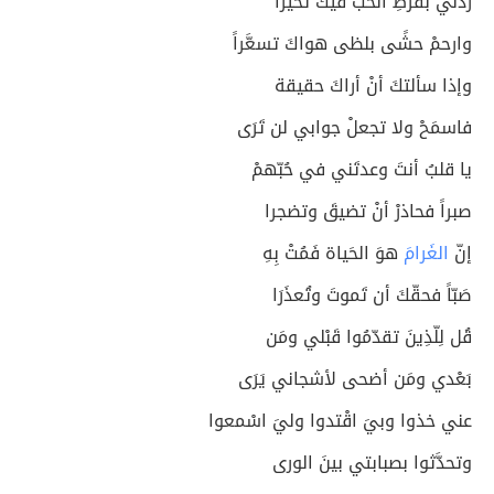
زدني بفرطِ الحبِّ فيكَ تحيُّراً
وارحمْ حشًى بلظى هواكَ تسعَّراً
وإذا سألتكَ أنْ أراكَ حقيقة
فاسمَحْ ولا تجعلْ جوابي لن تَرَى
يا قلبُ أنتَ وعدتَني في حُبّهمْ
صبراً فحاذرْ أنْ تضيقَ وتضجرا
إنّ
الغَرامَ
هوَ الحَياة فَمُتْ بِهِ
صَبّاً فحقّكَ أن تَموتَ وتُعذَرَا
قُل لِلّذِينَ تقدّمُوا قَبْلي ومَن
بَعْدي ومَن أضحى لأشجاني يَرَى
عني خذوا وبيَ اقْتدوا وليَ اسْمعوا
وتحدَّثوا بصبابتي بينَ الورى