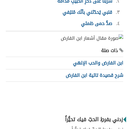
٢
شربنا على ذكرِ الحبيبِ مدامة
٣
قلبي يُحدّثني بأنّك مُتلِفي
٤
صدُّ حمى ظمئي
ذات صلة
ابن الفارض والحب الإلهي
شرح قصيدة تائية ابن الفارض
زدني بفرطِ الحبّ فيك تحيُّراً