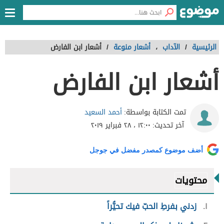
الرئيسية
/
الآداب
،
أشعار منوعة
/
أشعار ابن الفارض
أشعار ابن الفارض
أحمد السعيد
تمت الكتابة بواسطة:
آخر تحديث:
١٢:٠٠ ، ٢٨ فبراير ٢٠١٩
أضف موضوع كمصدر مفضل في جوجل
محتويات
١
زدني بفرطِ الحبّ فيك تحيُّراً