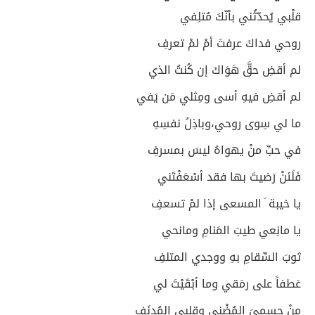
قلْبي يُحدّثُني بأنّكَ مُتلِفي
روحي فداكَ عرفتَ أمْ لمْ تعرفِ
لم أقضِ حقَّ هَوَاكَ إن كُنتُ الذي
لم أقضِ فيهِ أسى ومِثلي مَن يَفي
ما لي سِوى روحي،وباذِلُ نفسِهِ
في حبِّ منْ يهواهُ ليسَ بمسرفِ
فَلَئنْ رَضيتَ بها فقد أسْعَفْتَني
يا خيبة َ المسعى إذا لمْ تسعفِ
يا مانِعي طيبَ المَنامِ ومانحي
ثوبَ السِّقامِ بهِ ووجدي المتلفِ
عَطفاً على رمَقي وما أبْقَيْتَ لي
منْ جِسميَ المُضْنى وقلبي المُدنَفِ