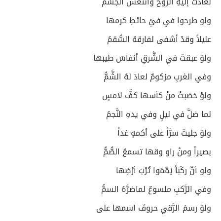
لعادَتْ إليهِ الرُّوحُ وانْتَعَشَ الجسْمُ
ولو طرحوا في فئِ حائطِ كرمها
عليلاً وقدْ أشفى لفارقهُ السُّقمُ
ولوْ عبقتْ في الشَّرقِ أنفاسُ طيبها
وفي الغربِ مزكومٌ لعادَ لهُ الشَّمُّ
ولوْ خضبتْ منْ كأسها كفُّ لامسٍ
لما ضلَّ في ليلٍ وفي يدهِ النَّجمُ
ولوْ جليتْ سرَّاً على أكمهٍ غداً
بصيراً ومنْ راو وقها تسمعُ الصُّمُّ
ولو أنّ ركْباً يَمّمَوا تُرْبَ أرْضِها
وفي الرَّكبِ ملسوعٌ لماضرَّهُ السمُّ
ولوْ رسمَ الرَّقي حروفَ اسمها على