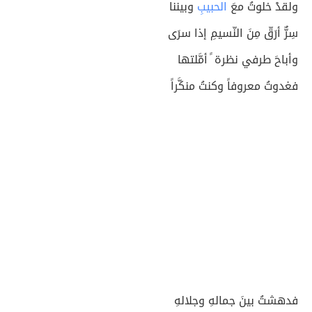
ولقدْ خلوتُ معَ
الحبيبِ
وبيننا
سِرٌّ أرَقّ مِنَ النّسيمِ إذا سرَى
وأباحَ طرفي نظرة ً أمَّلتها
فغدوتُ معروفاً وكنتُ منكَّراً
فدهشتُ بينَ جمالهِ وجلالهِ