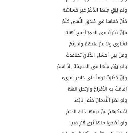
ولم يُبْقِ مِنها الدَّهْرُ غيرَ حُشاشَة
كأنَّ خَفاها في صُدورِ النُّهى كَتْمُ
فإنْ ذكرتْ في الحيِّ أصبحَ أهلهُ
نشاوى ولا عارٌ عليهمْ ولا إثمُ
ومنْ بينِ أحشاءِ الدِّنانِ تصاعدتْ
ولم يَبْقَ مِنْها في الحَقيقَة إلاّ اسمُ
وإنْ خَطَرَتْ يَوماً على خاطِرِ امرِىء
أقامَتْ بهِ الأفْراحُ وارتحلَ الهَمُ
ولو نَظَرَ النُّدمانُ ختْمَ إنائِها
لأسكرهمْ منْ دونها ذلكَ الختمُ
ولو نَضَحوا مِنها ثَرى قَبْرِ مَيتٍ