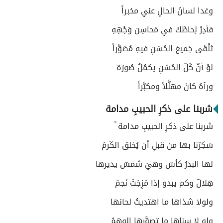
وغدا لسانُ الحالِ عني مخبراً
فأدِرْ لِحاظَكَ في مَحاسِن وَجْهِهِ
تَلْقَى جَميعَ الحُسْنِ فيهِ مُصَوَّراً
لوْ أنّ كُلّ الحُسْنِ يكمُلُ صُورَة
ورآهُ كانَ مهلَّلاً ومكبَّراً
شربنا على ذكرِ الحبيبِ مدامة
شربنا على ذكرِ الحبيبِ مدامة ً
سَكِرْنا بها من قبلِ أن يُخلق الكَرمُ
لها البدرُ كأسٌ وهيَ شمسٌ يديرها
هِلالٌ وكم يبدو إذا مُزِجَتْ نَجمُ
ولولا شذاها ما اهتديتُ لحانها
ولو لا سناها ما تصوَّرها الوهمُ