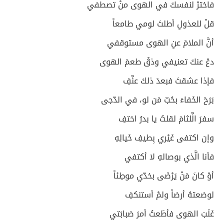
فاخترْ لنفسكَ في الهوى منْ تصطفي
قلْ للعذولِ أطلتَ لومي طامعاً
أنَّ الملامَ عنِ الهوى مستوقفي
دعْ عنكَ تعنيفي وذقْ طعمَ الهوى
فإذا عشقتَ فبعدَ ذلكَ عنِّفِ
بَرَحَ الخَفاءَ بحُبّ مَن لو، في الدّجى
سفرَ الِّلثامَ لقلتُ يا بدرُ اختفِ
وإن اكتفى غَيْري بِطيفِ خَيالِهِ
فأنا الَّذي بوصالهِ لا أكتفي
أوْ كانَ مَنْ يَرْضَى بخدّي موطِئاً
لوضعتهُ أرضاً ولمْ أستنكفِ
غَلَبَ الهوى فأطَعتُ أمرَ صَبابَتي