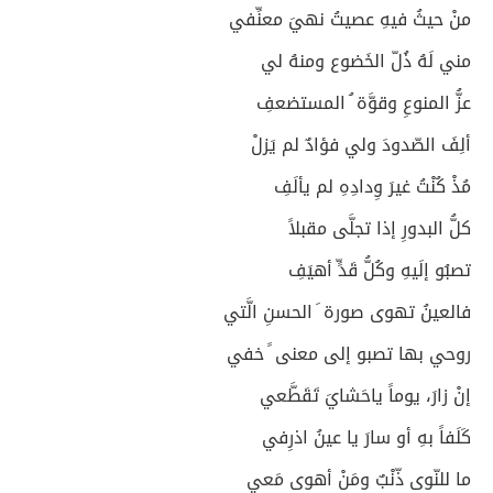
منْ حيثُ فيهِ عصيتُ نهيَ معنِّفي
مني لَهُ ذُلّ الخَضوع ومنهُ لي
عزُّ المنوعِ وقوَّة ُ المستضعفِ
ألِفَ الصّدودَ ولي فؤادٌ لم يَزلْ
مُذْ كُنْتُ غيرَ وِدادِهِ لم يألَفِ
كلُّ البدورِ إذا تجلَّى مقبلاً
تصبُو إلَيهِ وكُلُّ قَدٍّ أهيَفِ
فالعينُ تهوى صورة َ الحسنِ الَّتي
روحي بها تصبو إلى معنى ً خفي
إنْ زارَ، يوماً ياحَشايَ تَقَطَّعي
كَلَفاً بهِ أو سارَ يا عينُ اذرِفي
ما للنّوى ذّنْبٌ ومَنْ أهوى مَعي