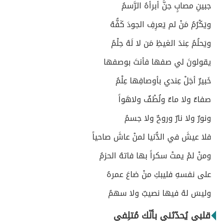
جبينِ مصابٍ جنَّ أبرأهُ الرَّسمُ
ويَكْرُمُ مَنْ لم يَعرِفِ الجودَ كَفُّهُ
ويَحلُمُ عِندَ الغيظِ مَن لا لَهُ حِلْمُ
يقولونَ لي صفها فأنتَ بوصفها
خَبيرٌ أجَلْ عِندي بأوصافِها عِلْمُ
صفاءٌ ولا ماءٌ ولُطْفٌ ولاهَواً
ونورٌ ولا نارٌ وروحٌ ولا جسمُ
فلا عيشَ في الدُّنيا لمنْ عاشَ صاحياً
ومنْ لمْ يمتْ سكراً بها فاتهُ الحزمُ
على نفسهِ فليبكِ منْ ضاعَ عمرهُ
وليسَ لهُ فيها نصيبٌ ولا سهمُ
قلبي يُحدّثني بأنّك مُتلِفي