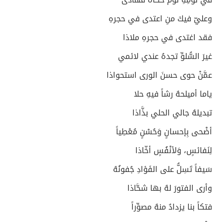
وعليّ فيكَ منِ اعتدى في حجرهِ
فقد اغتدى في حجرهِ ملاذا
غيرَ السُّلوِّ تجدهُ عندي لائمي
عمَّنْ حوى حسنَ الورى استحواذا
ياما أميلحهُ رشاً فيهِ حلا
تبديلهُ جالي الحلي بذَّاذا
أضْحى بِإحسانٍ وَحُسْنٍ مُعْطِياً
لِنَفائسٍ، وَلأنْفُسٍ أخّاذا
سَيفاً تَسِلُّ على الفَؤادِ جُفونُهُ
وأرى الفتورَ لهُ بها شحَّاذا
فتكاً بنا يزدادُ منهُ مصوِّراً