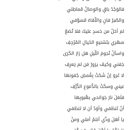
فالوَجْدُ باقٍ والوِصالُ مُماطِلي
والصّبرُ فانٍ واللّقاءُ مُسَوّفي
لم أخلُ من حَسدٍ عليكَ فلا تُضعْ
سَهَري بتَشنيعِ الخَيالِ المُرْجِفِ
واسألْ نُجومَ اللّيلِ هل زارَ الكَرَى
جَفني وكيفَ يزورُ مَن لم يَعرِفِ
لا غَروَ إنْ شَحّتْ بِغُمضِ جُفونها
عيني وسحَّتْ بالدُّموعِ الدُّرَّفِ
فلَعَلَ نارَ جَوانحي بهُبوبِها
أنْ تَنطَفي وأوَدّ أن لا تنطَفي
يا أهلَ ودِّي أنتمُ أملي ومنْ