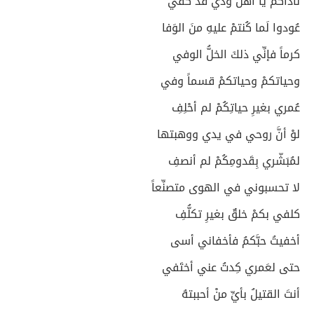
ناداكُمُ يا أهْلَ وُدّي قد كُفي
عُودوا لَما كُنتمْ عليهِ منَ الوَفا
كرماً فإنِّي ذلكَ الخلُّ الوفي
وحياتكمْ وحياتكمْ قسماً وفي
عُمري بغيرِ حياتِكُمْ لم أحْلِفِ
لوْ أنَّ روحي في يدي ووهبتها
لمُبَشّري بِقَدومِكُمْ لم أنصفِ
لا تحسبوني في الهوى متصنِّعاً
كلفي بكمْ خلقٌ بغيرِ تكلُّفِ
أخفيتُ حبَّكمُ فأخفاني أسى
حتى لعَمري كِدتُ عني أختَفي
أنتَ القتيلُ بأيِّ منْ أحببتهُ