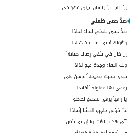
إنْ غابَ عنْ إنسانِ عيني فهوَ في
صدُّ حمى ظمئي
صدُّ حمى ظمئي لماكَ لماذا
وهَوَاكَ قَلبي صارَ مِنهُ جُذاذا
إن كان في تَلَفي رِضَاكَ صبَابَة ً
ولكَ البقاءُ وجدتُ فيهِ لذاذا
كبدي سلبت صحيحة ً فامننْ على
رمقي بها ممنونة ً أفلاذا
يا رامياً يرمى بسهمِ لحاظهِ
عَنْ قَوْسِ حاجِبِهِ الحشَا إِنْفاذا
أنّى هجَرتَ لِهُجْرِ واشٍ بي كَمَن
في لَومِهِ لُؤمٌ حَكَاهُ فَهاذَى