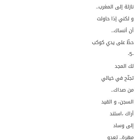
نازلة إلى المغرب..
و لكني إذا حاولت
أن أنساك..
حطّ على يدي كوكب
-5-
لك المجد
تجنّح في خيالي
من صداك..
السجن، و القيد
أراك ،استند
إلى وساد
مهرة.. تعدو