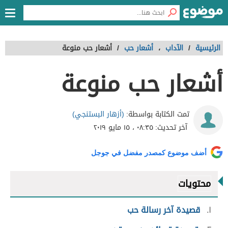
الرئيسية
/
الآداب
،
أشعار حب
/
أشعار حب منوعة
أشعار حب منوعة
(أزهار البستنجي)
تمت الكتابة بواسطة:
آخر تحديث:
٠٨:٣٥ ، ١٥ مايو ٢٠١٩
أضف موضوع كمصدر مفضل في جوجل
محتويات
١
قصيدة آخر رسالة حب