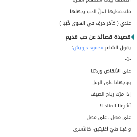
فلتحفظيها لعلَّ الحب يجهلها
عندي ( كآخر حرفٍ في الهوى كُتِبا )
قصيدة قصائد عن حب قديم
يقول الشاعر
محمود درويش
:
-1-
على الأنقاض وردتنا
ووجهانا على الرمل
إذا مرّت رياح الصيف
أشرعنا المناديلا
على مهل.. على مهل
و غبنا طيّ أغنيتين، كالأسرى