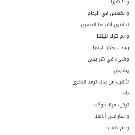
و لا شزرا
و نغطس في الزحام
لنشتري أشياءنا الصغرى
و لم نترك لليلتنا
رمادا.. يذكر الجمرا
وشيء في شراييني
يناديني
لأشرب من يدك ترمد الذكرى
-4-
ترجّل، مرة، كوكب
و سار على أناملنا
و لم يتعب