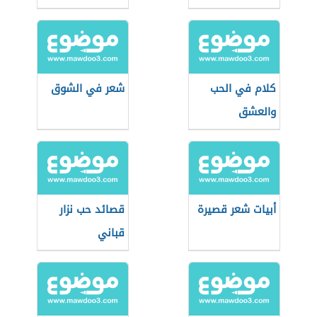
كلام في الحب
شعر في الشوق
والعشق
أبيات شعر قصيرة
قصائد حب نزار
قباني