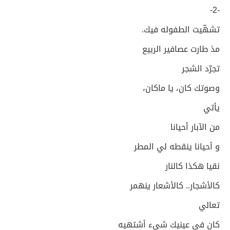
-2-
تشهّيت الطفوله فيك.
مذ طارت عصافير الربيع
تجرّد الشجر
وصوتك كان، يا ماكان،
يأتي
من الآبار أحيانا
و أحيانا ينقطه لي المطر
نقيا هكذا كالنار
كالأشجار.. كالأشعار ينهمر
تعالي
كان في عينيك شيء أشتهيه