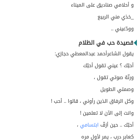
و أحلامي صناديق على الميناء
_خذي مني الربيع
وودّعيني ..
قصيدة حب في الظلام
يقول الشاعرأحمد عبدالمعطي حجازي:
أحبّك ؟ عيني تقول أحبّك
ورنّة صوتي تقول ،
وصمتي الطويل
وكل الرفاق الذين رأوني ، قالوا .. أحب !
وانت إلى الآن لا تعلمين !
أحبّك .. حين أزفّ
ابتسامي
،
كعابر درب ، يمر لأول مره