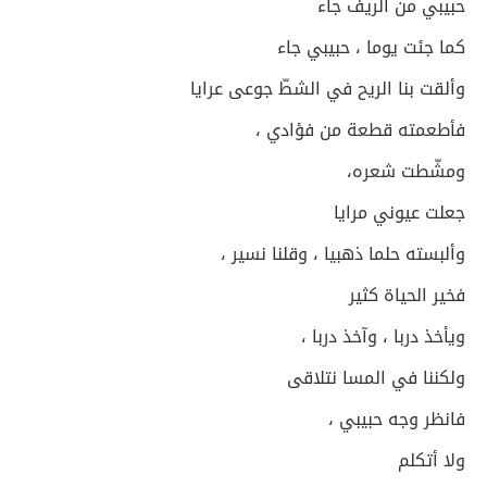
حبيبي من الريف جاء
كما جئت يوما ، حبيبي جاء
وألقت بنا الريح في الشطّ جوعى عرايا
فأطعمته قطعة من فؤادي ،
ومشّطت شعره،
جعلت عيوني مرايا
وألبسته حلما ذهبيا ، وقلنا نسير ،
فخير الحياة كثير
ويأخذ دربا ، وآخذ دربا ،
ولكننا في المسا نتلاقى
فانظر وجه حبيبي ،
ولا أتكلم