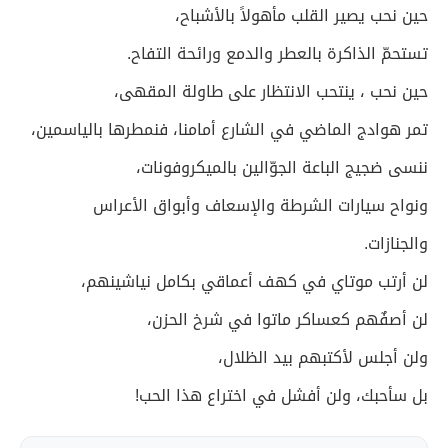
حين نحب يصير القلب مأهولاً بالأشباح،
تستحمّ الذاكرة بالعطر والدمع ورائحة التفاح.
حين نحب ، ينتحب الانتظار على طاولة المقهى،
تمر هوادج الماضي في الشارع أمامنا، فنمطرها بالياسمين،
ننسى ضجيج الباعة الجوّالين بالميكروفونات،
ونواح سيارات الشرطة والإسعاف وأبواق الأعراس
والجنازات.
لن أرتب موتاي في كهف أعماقي بكامل نياشينهم،
لن أصفٌهم كعساكر ماتوا في شرخ الحزن،
ولن أجلس لأكتبهم بيد الظلال،
بل سأحبك، ولن أفشل في اختراع هذا الحب!