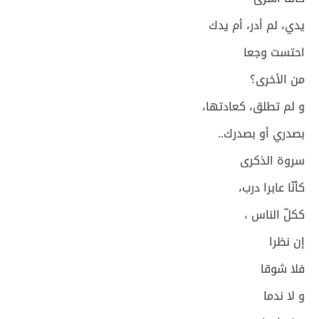
يدي، لم أدر، أم يدك
احتست وجعا
من الأخرى؟
و لم تطلق، كعادتها،
بصدري أو بصدرك..
سروة الذكرى
كأنّا عابرا درب،
ككلّ الناس ،
إن نظرا
فلا شوقا
و لا ندما