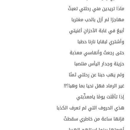
ماذا تريدين مني رحلتي تعبتْ
مهاجرًا لم أزل بالحب مغتربا
أبيعُ في غابة الأحزانِ أغنيتي
وأشتري لبقايا نارنا حطبا
حتى رجعتُ وأنفاسي معذبة
حزينة وجدار اليأس منتصبا
ولم يهب حبنا عن رحلتي ثمنًا
غير الرماد فهل نحيا بما وهبا؟!!
إذا تأمَّلت يومًا يامعذِّبتي
هذي الحروف التي لم تعرف الكذبا
فإنها ساعة من خاطري سقطتْ
أضعتها بينما استلهم الهربا