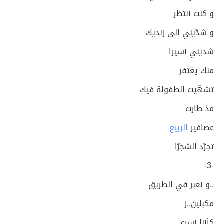
و كنت أنتظر
و شدّيني إلى زنديك
شديني أسيرا
منك يغتفر
تشهّيت الطفولة فيك
مذ طارت
عصافير
الربيع
تجرّد الشجرّ!
-3-
..و نعبر في الطريق
مكبلين..ز
كأننا أسرى