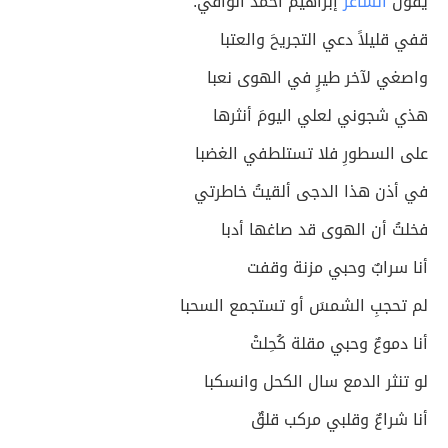
يقول
الشاعر
إبراهيم أحمد الوافي:
قفي قليلاً دعي التجريحَ والعتبا
واصغي لآخر طيرٍ في الهوى نعبا
هذي شجوني لعلي اليومَ أنثرها
على السطورِ فلا تستلطفي الغضبا
في أذن هذا الدجى ألقيتُ خاطرتي
فخلتُ أن الهوى قد صاغها أدبا
أنا سرابٌ وحبي مزنة وقفت
لم تحجبِ الشمسَ أو تستجمع السحبا
أنا دموعٌ وحبي مقلة كُحِلتْ
لو تنثر الدمع سال الكحل وانسكبا
أنا شراعٌ وقلبي مركب قلقٌ