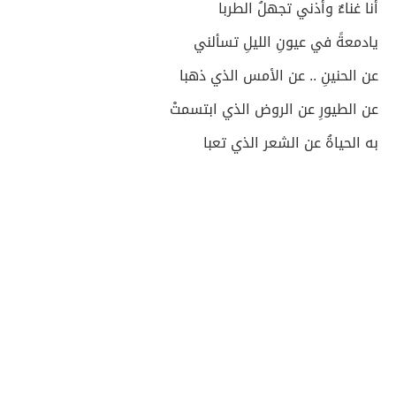
أنا غناءٌ وأذني تجهلُ الطربا
يادمعةً في عيونِ الليلِ تسألني
عن الحنينِ .. عن الأمس الذي ذهبا
عن الطيورِ عن الروض الذي ابتسمتْ
به الحياةُ عن الشعر الذي تعبا