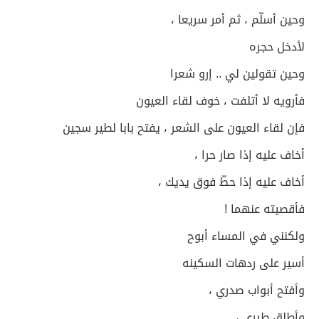
وحين أسلّم ، ثم أمر سريعا ،
لأدخل حجره
وحين تقولين لي .. إرو شعرا
فأرويه لا أتلفت ، خوف لقاء العيون
فإن لقاء العيون على الشعر ، يفتح بابا لطير سجين
أخاف عليه إذا صار حرا ،
أخاف عليه إذا حطّ فوق يديك ،
فأقصيته عنهما !
ولكنني في المساء أبوح
أسير على ردهات السكينه
وأفتح أبواب صدري ،
وأطلق طيري ،