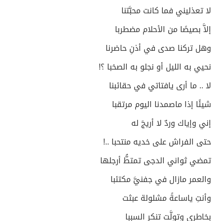
لا تعذليني فما كانت محبَّتنا
إلاَّ بصيصًا من الأحلام مضطربا
وهل تركنا صدى في أذنِ حاضرنا
نحيي به الليل أو نجلو به الصخبا ؟!
لا .. ما أرى يافتاتي في حقائبنا
شيئًا إذا ماصمدنا اليوم مرتقبا
إني وإياك وردٌ لا أريجَ له
حتى الفراش على خديه منتحبا ..!
تمضي ثواني الدجى تمتطُّ أرجلها
والعمر مازال في جفنيَّ مكتئبا
وأنتِ ياساعةً مشلولة عبثت
بخاطري وتولَّت تنكر السببا