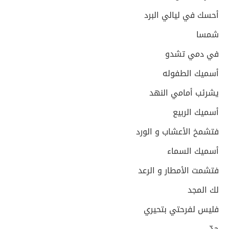
أحسك في ليالي البرد
شمسا
في دمي تشدو
أسميك الطفوله
يشرئب أمامي النهد
أسميك الربيع
فتشمخ الأعشاب و الورد
أسميك السماء
فتشمت الأمطار و الرعد
لك المجد
فليس لفرحتي بتحيري
حدّ