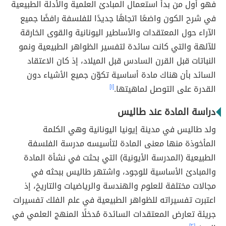
فهو أول من بدأ استعمال المبادئ العلمية والأدلة الطبيعية
في شرح الكون واضعًا اتجاهًا جديدًا للفلسفة رافضًا جميع
الآراء حول المعتقدات والأساطير اليونانية والقوى الخارقة
للآلهة والتي كانت سائدة لتفسير الظواهر الطبيعية ونمو
النباتات قبل القرن السادس قبل الميلاد، إذ كان الاعتقاد
السائد بأن هناك مادة أساسية تكوّن جميع الأشياء دون
القدرة على التوصل لماهيتها.
[١]
دراسة المادة عند طاليس
ولد طاليس في مدينة إيونيا اليونانية وهي الكلمة
المأخوذة منها معنى المادة لتأسيسه مدرسة الفلسفة
الطبيعية (المدرسة الأيونية) التي بحثت في نشأة المادة
والمبادئ الأساسية للوجود، واشتهر طاليس ببحثه في
مجالات مختلفة للعلوم والهندسة والرياضيات والتاريخ، إذ
اعتبرت تفسيراته للظواهر الطبيعية في علم الفلك تفسيرات
جريئة تعارض المعتقدات السائدة مُدخلًا المنهج العلمي في