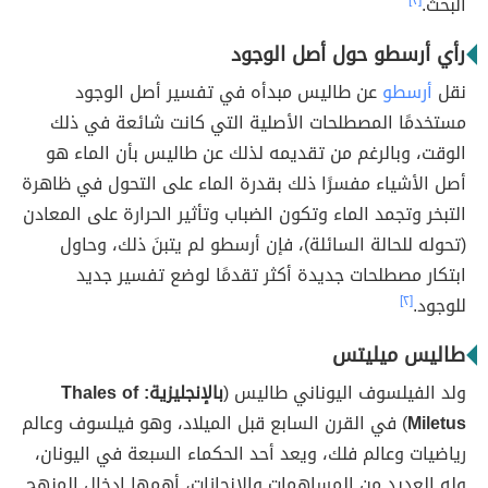
البحث.
[٢]
رأي أرسطو حول أصل الوجود
نقل
أرسطو
عن طاليس مبدأه في تفسير أصل الوجود
مستخدمًا المصطلحات الأصلية التي كانت شائعة في ذلك
الوقت، وبالرغم من تقديمه لذلك عن طاليس بأن الماء هو
أصل الأشياء مفسرًا ذلك بقدرة الماء على التحول في ظاهرة
التبخر وتجمد الماء وتكون الضباب وتأثير الحرارة على المعادن
(تحوله للحالة السائلة)، فإن أرسطو لم يتبنَ ذلك، وحاول
ابتكار مصطلحات جديدة أكثر تقدمًا لوضع تفسير جديد
للوجود.
[٢]
طاليس ميليتس
ولد الفيلسوف اليوناني طاليس (
بالإنجليزية: Thales of
Miletus
) في القرن السابع قبل الميلاد، وهو فيلسوف وعالم
رياضيات وعالم فلك، ويعد أحد الحكماء السبعة في اليونان،
وله العديد من المساهمات والإنجازات، أهمها إدخال المنهج