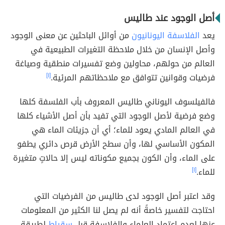
أصل الوجود عند طاليس
يعد
الفلاسفة اليونانيون
من أوائل الباحثين عن معنى الوجود
وأصل الإنسان من خلال ملاحظة التغيرات الطبيعية في
العالم من حولهم، محاولين وضع تفسيرات منطقية وصياغة
فرضيات وقوانين تتوافق مع ملاحظاتهم المرئية.
[١]
فالفيلسوف اليوناني طاليس المعروف بأب الفلسفة كلها
وضع فرضية لأصل الوجود التي تفيد بأن أصل الأشياء كلها
في العالم المادي يعود للماء؛ أي أن جزيئات الماء هي
المكون الأساسي لها، وأن سطح الأرض قرص دائري يطفو
على الماء، وأن الكون بجميع مكوناته ليس إلا حالاتٍ متغيرة
للماء.
[١]
وقد اعتبر أصل الوجود لدى طاليس من الفرضيات التي
احتاجت لتفسير خاصةً أنه لم يصل لنا الكثير من المعلومات
عنها لعدم اعتماد العلماء والفلاسفة قبل
سقراط
لطريقة