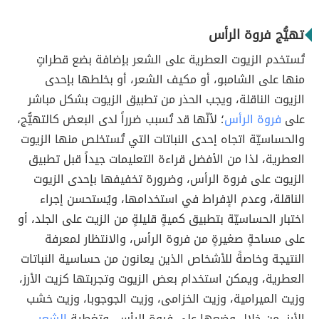
تهيُّج فروة الرأس
تُستخدم الزيوت العطرية على الشعر بإضافة بضع قطراتٍ
منها على الشامبو، أو مكيف الشعر، أو بخلطها بإحدى
الزيوت الناقلة، ويجب الحذر من تطبيق الزيوت بشكل مباشر
على
فروة الرأس
؛ لأنّها قد تُسبب ضرراً لدى البعض كالتهيُّج،
والحساسيّة اتجاه إحدى النباتات التي تُستخلص منها الزيوت
العطرية، لذا من الأفضل قراءة التعليمات جيداً قبل تطبيق
الزيوت على فروة الرأس، وضرورة تخفيفها بإحدى الزيوت
الناقلة، وعدم الإفراط في استخدامها، ويُستحسن إجراء
اختبار الحساسيّة بتطبيق كميةٍ قليلةٍ من الزيت على الجلد، أو
على مساحةٍ صغيرةٍ من فروة الرأس، والانتظار لمعرفة
النتيجة وخاصةً للأشخاص الذين يعانون من حساسية النباتات
العطرية، ويمكن استخدام بعض الزيوت وتجربتها كزيت الأرز،
وزيت الميرامية، وزيت الخزامى، وزيت الجوجوبا، وزيت خشب
الأرز، من خلال وضعها على فروة الرأس، وتغطية
الشعر