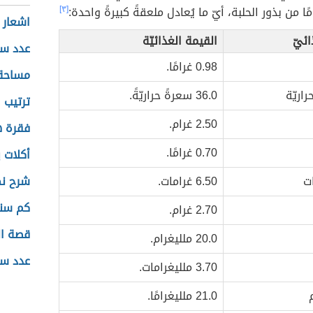
[٣]
اشعار ل
ائيّ
القيمة الغذائيّة
عدد سك
0.98 غرامًا.
مساحة 
اريّة
36.0 سعرةً حراريّةً.
ترتيب 
2.50 غرام.
فقرة ه
0.70 غرامًا.
أكلات ي
ت
6.50 غرامات.
شرح نص
كم سن
2.70 غرام.
قصة ال
20.0 ملليغرام.
عدد سك
3.70 ملليغرامات.
21.0 ملليغرامًا.