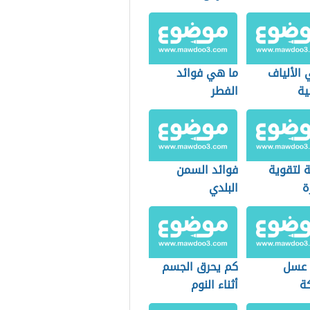
 الألياف
ما هي فوائد
ية
الفطر
 لتقوية
فوائد السمن
ة
البلدي
 عسل
كم يحرق الجسم
ة
أثناء النوم