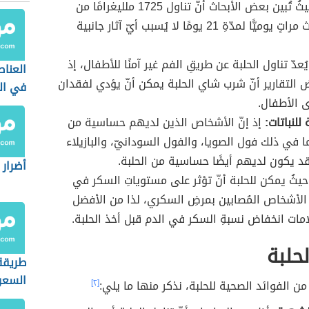
القصير، حيثُ تُبين بعض الأبحاث أنّ تناول 1725 ملليغرامًا من
الحلبةِ ثلاث مراتٍ يوميًّا لمدّةِ 21 يومًا لا يُسبب أيّ آثار جانبية
ُعدّ تناول الحلبة عن طريقِ الفم غير آمنًا للأطفال، إذ
العناص
التقارير أنّ شرب شاي الحلبة يمكن أنّ يؤدي لفقدان
في ال
 الأطفال.
للنباتات:
إذ إنّ الأشخاص الذين لديهم حساسية من
بما في ذلك فول الصويا، والفول السودانيّ، والبازيلاء
قد يكون لديهم أيضًا حساسية من الحلبة.
أضرار 
يثُ يمكن للحلبة أنّ تؤثر على مستوياتِ السكر في
 الأشخاص المُصابين بمرضِ السكري، لذا من الأفضل
امات انخفاض نسبةِ السكر في الدم قبل أخذ الحلبة.
لحلبة
طريقة
السعرا
من الفوائد الصحية للحلبة، نذكر منها ما يلي:
[٢]
في ال