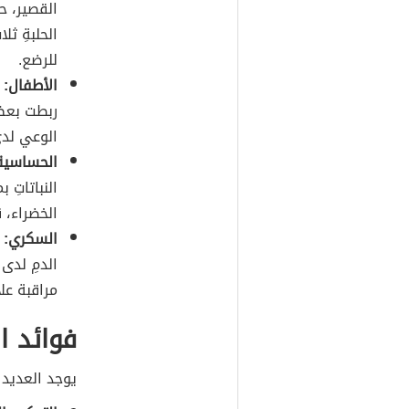
للرضع.
الأطفال:
ي
ربطت بعض 
الوعي لدى
الحساسية 
النباتاتِ 
الخضراء، 
السكري:
ح
الدمِ لدى
مراقبة عل
فوائد ا
يوجد العديد 