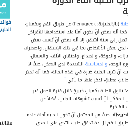
رب الحلبة أثناء الدورة
ة
فوائد 
حلبة
(بالإنجليزية: Fenugreek) عن طريق الفم وبكمياتٍ
الحليب
، كما أنّه يمكن أنّ يكون آمنًا عند استخدامها للأغراضِ
ٍ تَصل إلى ستةِ أشهر، إلا أنّه يمكن أنّ تُسبب بعض
نبية لدى بعض الأشخاص بما في ذلك الإسهال، واضطراب
ازات، والدوخة، والصداع، واحتقان الأنف، والسعال،
رم الوجه،
والحساسية
الشديدة لدى البعض، حيثُ لا
بت أنّ شرب الحلبة ضارة في هذه الحالة، كما أنّه يُحذر
لاتٍ معنيةٍ، نذكر منها ما يأتي:
[١]
دّ تناولِ الحلبةِ بكمياتٍ كبيرةٍ خلال فترة الحمل غير
من الممّكن أنّ تُسبب تشوهات للجنين، فُضلاً عن
 المُبكرة.
طبيعيّة:
حيثُ من المحتمل أنّ تكون الحلبة آمنة عندما
ريق الفم لزيادةِ تدفق حليب الثدي على المدى
مقالا