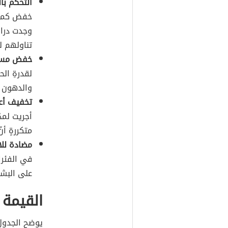
التحكم با
خفض كمية 
تناولهم للد
خفض مستو
لقدرةِ ا
والدهون ال
تخفيف أع
أجريت لمد
متكررةٍ أن
مضادة للا
في الفئران
على البشر
القيمة ا
يوضح الجدول 