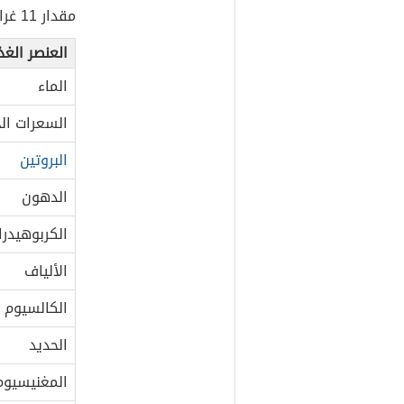
مقدار 11 غرامًا من بذور الحلبة، أيّ ما يُعادل ملعقةً كبيرةً واحدة:
العنصر الغذ
الماء
السعرات الحر
البروتين
الدهون
الكربوهيدرا
الألياف
الكالسيوم
الحديد
المغنيسيوم