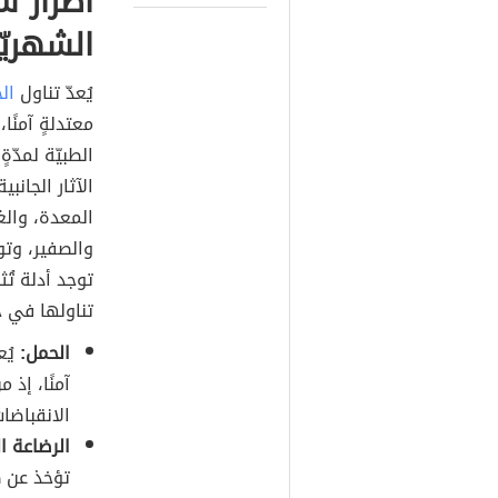
أضرار ش
الشهريّ
يُعدّ تناول
ال
معتدلةٍ آمنًا
الطبيّة لمدّة
الآثار الجا
المعدة، والغ
والصفير، وتو
توجد أدلة تُث
تناولها في حا
الحمل:
يُع
آمنًا، إذ 
الانقباضات
الرضاعة ال
تؤخذ عن ط