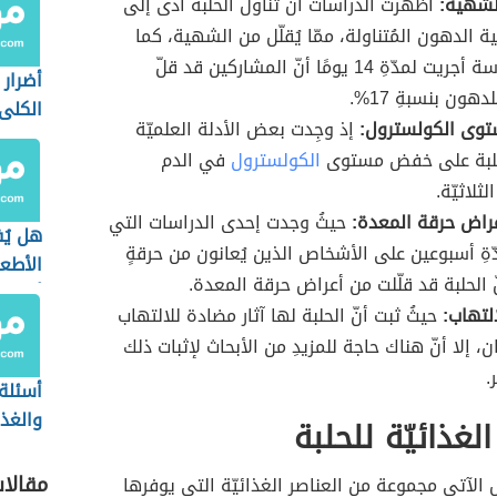
لشهية:
أظهرت الدراسات أنّ تناول الحلبة أدى إلى
الدهون المُتناولة، ممّا يُقلّل من الشهية، كما
وجدت دراسة أجريت لمدّةِ 14 يومًا أنّ المشاركين قد قلّ
أضرار
هون بنسبةِ 17%.
الكلى
ى الكولسترول:
إذ وجِدت بعض الأدلة العلميّة
لحلبة على خفض مستوى
الكولسترول
في الدم
ثلاثيّة.
راض حرقة المعدة:
حيثُ وجدت إحدى الدراسات التي
هل يُ
ّةِ أسبوعين على الأشخاص الذين يُعانون من حرقةٍ
الأطع
ّ الحلبة قد قلّلت من أعراض حرقة المعدة.
أثناء 
لتهاب:
حيثُ ثبت أنّ الحلبة لها آثار مضادة للالتهاب
، إلا أنّ هناك حاجة للمزيدِ من الأبحاث لإثبات ذلك
.
أسئلة
والغذا
لغذائيّة للحلبة
مقالا
الآتي مجموعة من العناصر الغذائيّة التي يوفرها