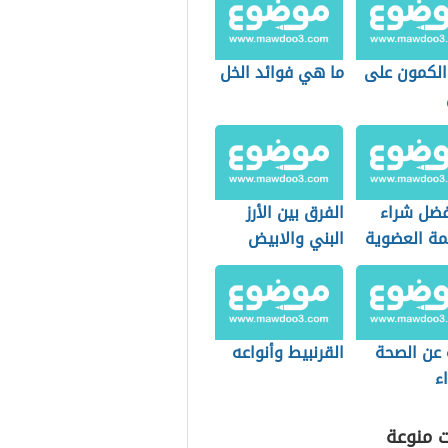
 الكمون على
ما هي فوائد الخل
فضل شراء
الفرق بين الأرز
مة العضوية
البني والابيض
التسوق؟
 عن الصحة
القرنبيط وأنواعه
ء
ت منوعة