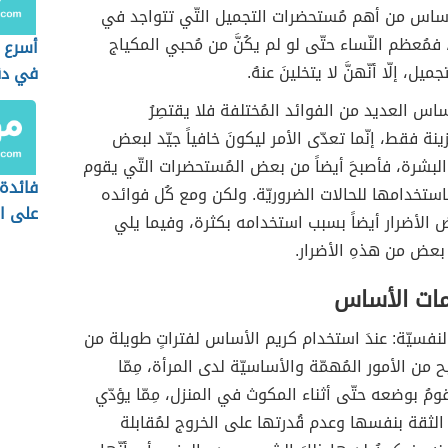
أساس من أهم مُستحضرات التجميل التّي تتواجد في
 فمُعظم النّساء حتّى لو لم يكُنَّ من مُحبي المكياج
أسرع 
ل، إلّا أنّهنَّ لا يتخلينَ عنهُ.
في دق
أساس العديد من الفوائد المُختلفة فلا يقتصِرُ
نة فقط، إنّما تعدّى الأمر ليكونَ خافياً جيّد لبعض
لبشرة، فأصبحَ أيضاً من بعض المُستحضرات التّي يقوم
فائدة
باستخدامها للحالات الضروريّة. ولكن ومع كُل فوائده
على ا
 بعض الأضرار أيضاً بسبب استخدامه بكثرة، وفيما يلي
بعض من هذهِ الأضرار.
مات الأساس
لنفسيّة: عندَ استخدام كريم الأساس لفتراتٍ طويلة من
ح من الأمور المُهمّة والأساسيّة لدى المرأة، مِمّا
ومُ بوضعه حتّى أثناء المكوث في المنزل، مِمّا يؤدّي
الثقة بنفسها وعدم قُدرتها على الخروج لمُقابلة