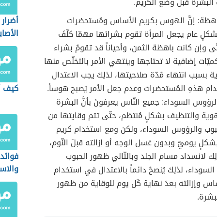
البشرة قبلَ وضع الكريم.
هظة: إنَّ الهوس بكريم الأساس ومُستحضرات
أضرار
الأصاب
شكلٍ عام يجعل المرأة تقوم بشرائها مهمّا كلّفَ
ّى وإن كانت باهظة الثمن، وأحياناً قد تقومُ بشراء
ميّات إضافية لا تحتاجها وينتهي الأمر بالتخلّص منها
 بسبب انتهاء مُدّة صلاحيتها، لذلِكَ يجب الاعتدال
م هذهِ المُستحضرات وعدم جعل الأمر يُصبح هوساً.
كيف 
لرؤوس السوداء: جميع النّاس يعرفونَ بأنَّ البشرة
تهوية والتنظيف بشكلٍ مُنتظم، حتّى تتم وقايتها من
بوب والرؤوس السوداء، ولكن ومع استخدام كريم
كلٍ يوميّ وبدون غسل الوجه أو إزالته قبلَ النّوم،
ِك لانسداد مسام الجلد وبالتّالي ظهور الحبوب
فوائد 
والاست
سوداء، لذلِكَ يُنصحُ دائماً بالاعتدال في استخدام
اس وإزالته بعدَ نهاية كُل يوم للوقاية من ظهور
بشرة.