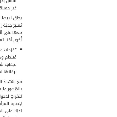
النّاس بدو
غير جميلة.
يخلق لديها ن
تُعتبرُ جديّة
معها على أنّ
أُخرى أكثر تعق
تقرُحات و
مُنتظم ودا
لجفافٍ شد
لبقائها ن
مع اشتداد ال
بالظهور عليها
لثغراتٍ لدخول
لإصابة المرأ
لذلِكَ على ال