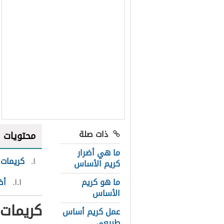
ذات صلة
محتويات
ما هي أضرار
١
كريمات
كريم الأساس
ما هو كريم
١.١
أض
الأساس
كريمات
عمل كريم أساس
طبيعي