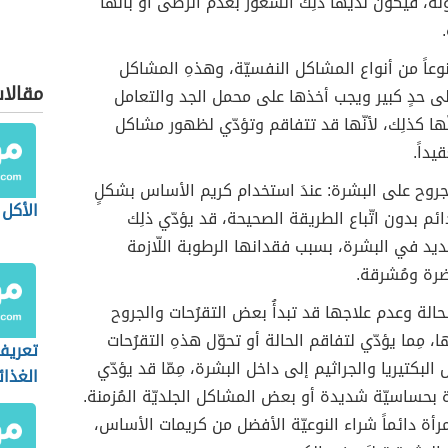
نه، فيكونُ لديها ذلِكَ الشعور بعدم الرضى أو بأنّها
وعاً من أنواع المشاكل النفسيّة، وهذهِ المشاكل
مقالا
 إلى حدٍ كبير ويجب أخذها على محمل الجد والتعامل
ها كذلِك، لأنّها قد تتفاقم وتؤدّي لظهور مشاكل
يداً.
جروح على البشرة: عندَ استخدام كريم الأساس بشكلٍ
الأكل
ئم بدون اتّباع الطريقة الصحيحة، قد يؤدّي ذلِك
يد في البشرة، بسبب فقدانها الرطوبة اللّازمة
ضرة ومُشرقة.
حالة وعدم علاجها قد تبدأُ بعض التقرُحات والجروح
، مِما يؤدّي لتفاقم الحالة أو تحوّل هذهِ التقرُحات
تعريف
 البكتيريا والجراثيم إلى داخل البشرة، مِمّا قد يؤدّي
الغذا
ة بحساسيّة شديدة أو بعض المشاكل الجلديّة المُزمنة.
مرأة دائماً شراء النوعيّة الأفضل من كريمات الأساس،