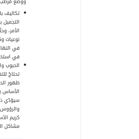
ووضع مُرطّب 
تكاليف با
التجميل ب
الأمر، وحت
نوعيات وك
في النهاية
في استخدا
الحبوب وا
تحتاجُ لل
ظهور الح
الأساس بش
سيؤدّي ذل
والرؤوس ال
كريم الأس
مشاكل ال