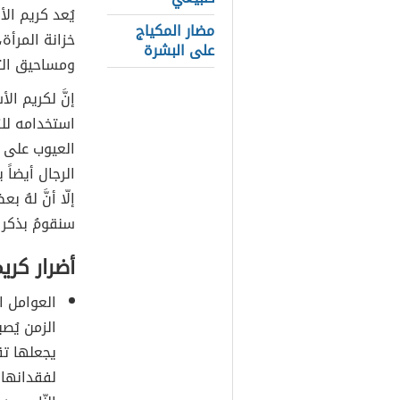
يُعد كريم ال
مضار المكياج
خزانة المرأة،
على البشرة
ومساحيق التجمي
إنَّ لكريم ال
استخدامه للزي
العيوب على ا
الرجال أيضاً 
إلّا أنَّ لهُ
سنقومُ بذكر 
أضرار كري
العوامل ا
الزمن يُصب
يجعلها تق
لفقدانها 