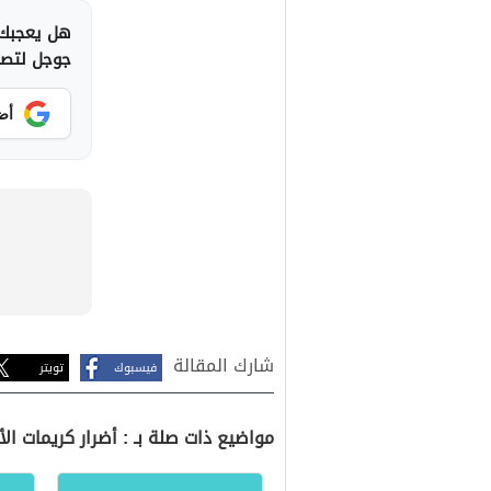
هل يعجبك 
جوجل لتصلك
أض
شارك المقالة
فيسبوك
تويتر
مواضيع ذات صلة بـ : أضرار كريمات ا