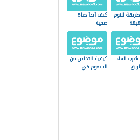
طريقة للنوم
كيف أبدأ حياة
يقة
صحية
 شرب الماء
كيفية التخلص من
لريق
السموم في
الجسم