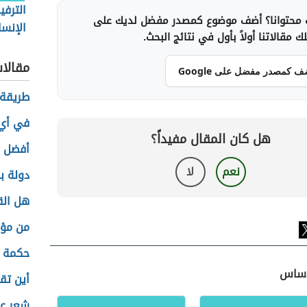
الترفي
محتوانا؟ أضف موضوع كمصدر مفضل لديك على
الإنسا
 مقالاتنا أولاً بأول في نتائج البحث.
مقالا
ف كمصدر مفضل على Google
طريقة 
في أي 
هل كان المقال مفيداً؟
أفضل 
نعم
لا
دولة ب
هل ال
من مؤ
حكمة ج
لأساس
أين تق
شعر عن