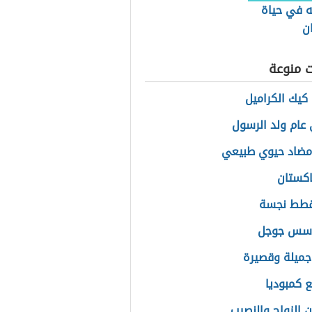
ه في حياة
ن
ت منوعة
كيك الكراميل
عام ولد الرسول
مضاد حيوي طبيعي
اكستان
قطط نجسة
سس جوجل
ميلة وقصيرة
ع كمبوديا
 الزواج والنصيب