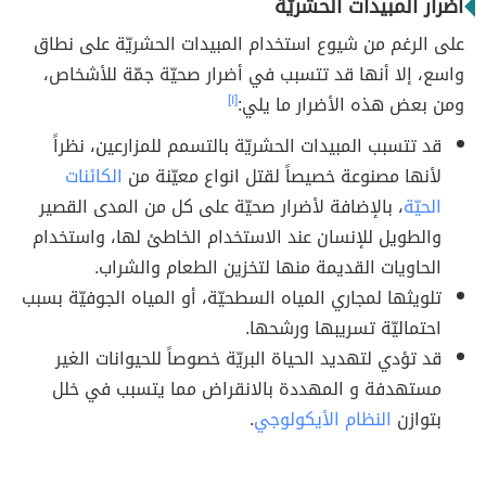
أضرار المبيدات الحشريّة
على الرغم من شيوع استخدام المبيدات الحشريّة على نطاق
واسع، إلا أنها قد تتسبب في أضرار صحيّة جمّة للأشخاص،
ومن بعض هذه الأضرار ما يلي:
[١]
قد تتسبب المبيدات الحشريّة بالتسمم للمزارعين، نظراً
لأنها مصنوعة خصيصاً لقتل انواع معيّنة من
الكائنات
الحيّة
، بالإضافة لأضرار صحيّة على كل من المدى القصير
والطويل للإنسان عند الاستخدام الخاطئ لها، واستخدام
الحاويات القديمة منها لتخزين الطعام والشراب.
تلويثها لمجاري المياه السطحيّة، أو المياه الجوفيّة بسبب
احتماليّة تسريبها ورشحها.
قد تؤدي لتهديد الحياة البريّة خصوصاً للحيوانات الغير
مستهدفة و المهددة بالانقراض مما يتسبب في خلل
بتوازن
النظام الأيكولوجي
.