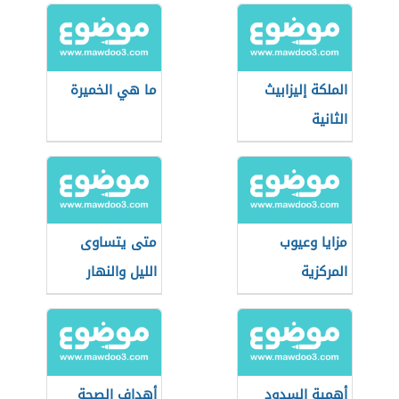
الملكة إليزابيث
ما هي الخميرة
الثانية
مزايا وعيوب
متى يتساوى
المركزية
الليل والنهار
واللامركزية
أهمية السدود
أهداف الصحة