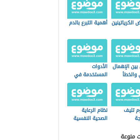
 الكرياتينين
أهمية التبرع بالدم
بين الإهمال
الأدوات
 والخطأ
المستخدمة في
طب النساء
والتوليد
 تليف
نظام الرعاية
جة
الصحية النفسية
(نظام سعودي)
ت منوعة