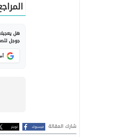
المراجع
هل يعجبك 
جوجل لتصلك
أض
شارك المقالة
فيسبوك
تويتر