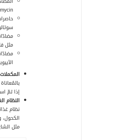
المضادّ
ycin).
سوتالول (
مثل فليكاي
الآيبوبروف
المكملات 
إذا تمّ اس
النظام ال
نظام غذائ
الكحول، وك
مثل الشاي