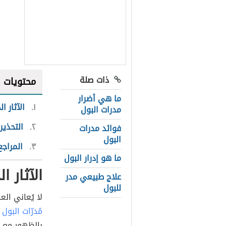
ذات صلة
محتويات
ما هي أضرار
١
الآثار ا
مدرات البول
٢
التحذير
فوائد مدرات
البول
٣
المراجع
ما هو إدرار البول
الآثار ا
علاج طبيعي مدر
للبول
لا يُعاني الع
مُدرّات البول
بالظهور مع ت