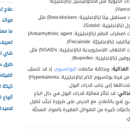
ات الحيويّة مثل فانكوميسين (بالإنجليزية:
Vancom
علاج ت
حاصرات مستقبل بيتا (بالإنجليزية: Beta-blockers) مثل
فوائد 
بالإنجليزية: Sotalol).
ما معن
مضادّات اضطراب النظم (بالإنجليزية: Antiarrhythmic agent)
نيد (بالإنجليزيّة: Flecainide).
تعريف 
مضادّات الالتهاب اللاسترويدية (بالإنجليزية: NSAIDs) مثل
شاي اخ
ين (بالإنجليزية: Ibuprofen).
طرق س
الغذائية:
وبخاصّة مكملات
البوتاسيوم
، إذ قد تتسبّب
الفيتام
بالمُعاناة من فرط بوتاسيوم الدّم (بالإنجليزية: Hyperkalemia)
تخدامُها إلى جانب مُدرات البول.
كيكة ا
غذائي:
قد تتأثر فعاليّة مُدرات البول في حال اتباع
أنواع 
يّ غنيّ بالأملاح، مع الحرص على ضرورة تجنّب تناول
قصيدة 
ميّات كبيرة من السّوائل الفقيرة بالمواد المنحلّة
.