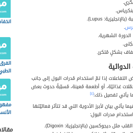
ّري.
بنكرياس.
الإنجليزية: Lupus).
انخفاض
قرس
.
الدورة الشهرية.
ِلى.
اف بشكلٍ مُتكرر.
الفرق 
الدوائية
الطبي
التفاعلات إذا تمّ استخدام مُدرات البول إلى جانب
الطبي
مّلات غذائيّة، أو أطعمة مُعينة، مُسبّبةً حدوث بعض
ما يأتي تفصيل ذلك:
[٤]
مفهوم
ما يأتي بيان لأبرز الأدوية التي قد تتأثر فعاليّتها
الأنس
استخدام مدرات البول:
قلب مثل ديجوكسين (بالإنجليزية: Digoxin).
مقالا