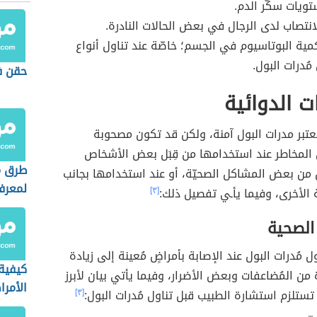
تويات سكّر الدم.
نتصاب لدى الرجال في بعض الحالات النادرة.
ية البوتاسيوم في الجسم؛ خاصّة عند تناول أنواع
مُدرات البول.
حقن ف
ت الدوائية
تُعتبر مدرات البول آمنة، ولكن قد تكون مصحوبة
المخاطر عند استخدامها من قِبَل بعض الأشخاص
طرق م
 من بعض المشاكل الصحيّة، أو عند استخدامها بجانب
لمعرفة
الأخرى، وفيما يأـي تفصيل ذلك:
[٣]
الصحية
 مُدرات البول عند الإصابة بأمراضٍ مُعينة إلى زيادة
كيفية 
ة من المُضاعفات وبعض الأضرار، وفيما يأتي بيان لأبرز
الأمر
 تستلزم استشارة الطبيب قبل تناول مُدرات البول:
[٣]