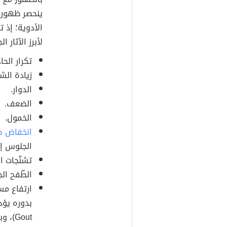
ينحصر ظهور ا
الأدوية؛ إذ 
لأبرز الآثار 
تكرار الحاج
زيادة الش
الدوار.
الضعف.
الخمول.
انخفاض ض
الجلوس إ
تشنّجات ا
الطّفح الج
بدوره يؤد
Gout)، وبعض اضطرابات الكلى الأخرى.