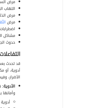
مرض السك
التهاب ال
مرض الذئبة (ب
مرض
النّ
اضطرابات 
مشاكل الك
حدوث الجف
التفاعلات 
قد تحدث بعض 
أدوية، أو مك
الأضرار، وفي
الأدوية:
في
وأمانها ب
أدوية ال