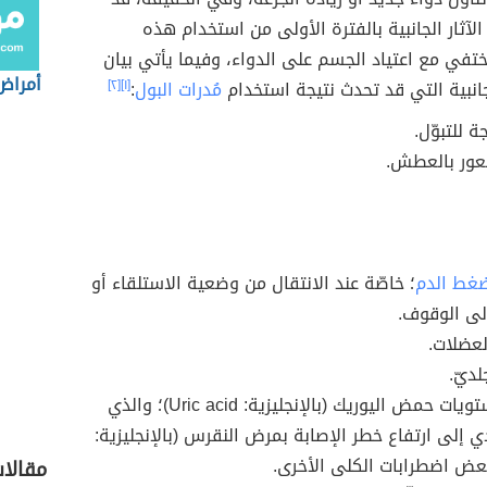
لآثار الجانبية بالفترة الأولى من استخدام هذه
تختفي مع اعتياد الجسم على الدواء، وفيما يأتي بيان
أمراض
الجانبية التي قد تحدث نتيجة استخدام
مُدرات البول
:
[١]
[٢]
ة للتبوّل.
عور بالعطش.
غط الدم
؛ خاصّة عند الانتقال من وضعية الاستلقاء أو
لى الوقوف.
لعضلات.
لديّ.
ارتفاع مستويات حمض اليوريك (بالإنجليزية: Uric acid)؛ والذي
ي إلى ارتفاع خطر الإصابة بمرض النقرس (بالإنجليزية:
مقالا