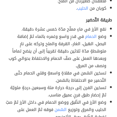
ملعقتان صغيرتان من الملح.
كوبان من
الحليب
.
طريقة التّحضير
نقع الأرز في ماءٍ مملّح مدّة خمس عشرة دقيقة.
وضع
الحمام
في قدرٍ واسع وغمره بالماء ثمّ إضافة
البصل، الهيل، الغار، القرفة والملح وتركه على نارٍ
متوسّطةٍ مدّة ثلاثين دقيقة تقريباً إلى أن ينضج تماماً
وبعدها العمل على صفّ الحمام والاحتفاظ بحوالي كوب
ونصف من المرق.
تسخين السّمن في مقلاةٍ واسعةٍ وقلي الحمام حتّى
التّحمير مع الاحتفاظ بالسّمن.
تسخين الفرن إلى درجة حرارة مئة وسبعين درجةٍ مئويّة
ثمّ إحضار طبق فرنٍ عميق مناسب.
وضع الأرز في الطّبق ووضع الحمام في داخل الأرز ثمّ صبّ
الحليب والمرق وتوزيع
السّمن
فوقه ثمّ العمل على
تغطية الطّبق بورق الألمنيوم.