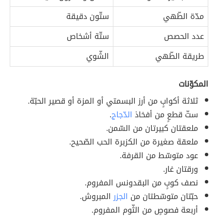
مدّة الطّهي
ستّون دقيقة
عدد الحصص
ستّة أشخاص
طريقة الطّهي
الشّوي
المكوّنات
ثلاثة أكوابٍ من أرز البسمتي أو المزة أو قصير الحبّة.
ستّ قطعٍ من أفخاذ
الدّجاج
.
ملعقتان كبيرتان من السّمن.
ملعقة صغيرة من الكزبرة الحب الصّحيح.
عود متوسّط من القرفة.
ورقتان غار.
نصف كوبٍ من البقدونس المفروم.
حبّتان متوسّطتان من
الجزر
المبروش.
أربعة فصوصٍ من الثّوم المفروم.