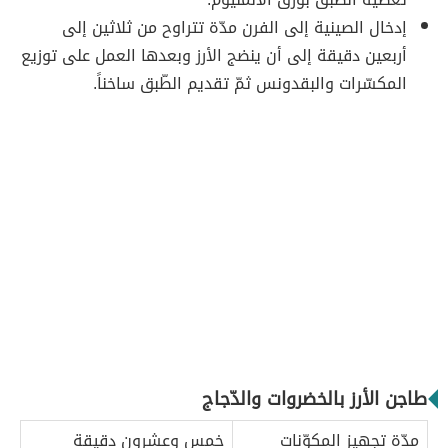
إدخال الصينية إلى الفرن مدّة تتراوح من ثلاثين إلى
أربعين دقيقة إلى أن ينضج الأرز وبعدها العمل على توزيع
المكسّرات والبقدونس ثمّ تقديم الطّبق ساخناً.
طاجن الأرز بالخضروات والدّجاج
مدّة تجهيز المكوّنات
خمس وعشرون دقيقة