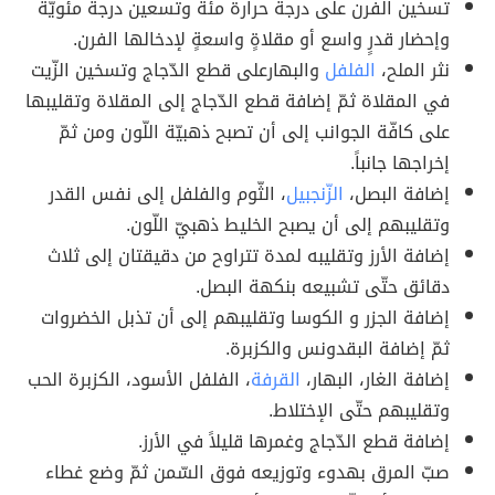
تسخين الفرن على درجة حرارة مئة وتسعين درجة مئويّة
وإحضار قدرٍ واسع أو مقلاةٍ واسعةٍ لإدخالها الفرن.
نثر الملح،
الفلفل
والبهارعلى قطع الدّجاج وتسخين الزّيت
في المقلاة ثمّ إضافة قطع الدّجاج إلى المقلاة وتقليبها
على كافّة الجوانب إلى أن تصبح ذهبيّة اللّون ومن ثمّ
إخراجها جانباً.
إضافة البصل،
الزّنجبيل
، الثّوم والفلفل إلى نفس القدر
وتقليبهم إلى أن يصبح الخليط ذهبيّ اللّون.
إضافة الأرز وتقليبه لمدة تتراوح من دقيقتان إلى ثلاث
دقائق حتّى تشبيعه بنكهة البصل.
إضافة الجزر و الكوسا وتقليبهم إلى أن تذبل الخضروات
ثمّ إضافة البقدونس والكزبرة.
إضافة الغار، البهار،
القرفة
، الفلفل الأسود، الكزبرة الحب
وتقليبهم حتّى الإختلاط.
إضافة قطع الدّجاج وغمرها قليلاً في الأرز.
صبّ المرق بهدوء وتوزيعه فوق السّمن ثمّ وضع غطاء