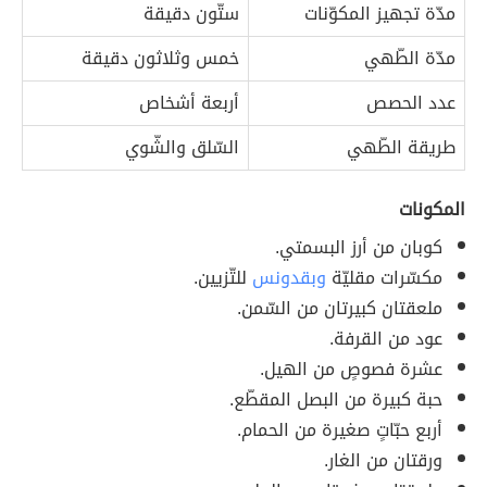
مدّة تجهيز المكوّنات
ستّون دقيقة
مدّة الطّهي
خمس وثلاثون دقيقة
عدد الحصص
أربعة أشخاص
طريقة الطّهي
السّلق والشّوي
المكونات
كوبان من أرز البسمتي.
مكسّرات مقليّة
وبقدونس
للتّزيين.
ملعقتان كبيرتان من السّمن.
عود من القرفة.
عشرة فصوصٍ من الهيل.
حبة كبيرة من البصل المقطّع.
أربع حبّاتٍ صغيرة من الحمام.
ورقتان من الغار.