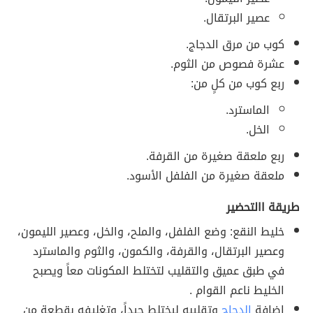
عصير البرتقال.
كوب من مرق الدجاج.
عشرة فصوص من الثوم.
ربع كوب من كلٍ من:
الماسترد.
الخل.
ربع ملعقة صغيرة من القرفة.
ملعقة صغيرة من الفلفل الأسود.
طريقة االتحضير
خليط النقع: وضع الفلفل، والملح، والخل، وعصير الليمون،
وعصير البرتقال، والقرفة، والكمون، والثوم والماسترد
في طبق عميق والتقليب لتختلط المكونات معاً ويصبح
الخليط ناعم القوام .
إضافة
الدجاج
وتقليبه ليختلط جيداً، وتغليفه بقطعة من