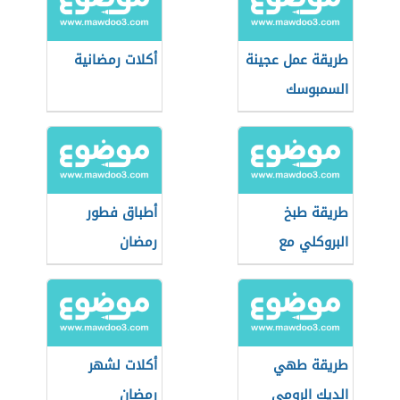
طريقة عمل عجينة
أكلات رمضانية
السمبوسك
طريقة طبخ
أطباق فطور
البروكلي مع
رمضان
الدجاج
طريقة طهي
أكلات لشهر
الديك الرومي
رمضان