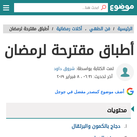
الرئيسية
/
فن الطهي
،
أكلات رمضانية
/
أطباق مقترحة لرمضان
أطباق مقترحة لرمضان
شروق داود
تمت الكتابة بواسطة:
آخر تحديث:
٠٦:٣١ ، ٨ فبراير ٢٠١٩
أضف موضوع كمصدر مفضل في جوجل
محتويات
١
دجاج بالكمون والبرتقال