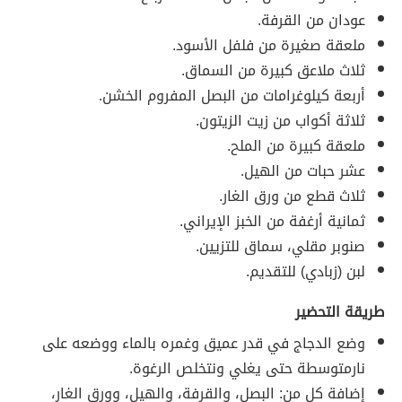
عودان من القرفة.
ملعقة صغيرة من فلفل الأسود.
ثلاث ملاعق كبيرة من السماق.
أربعة كيلوغرامات من البصل المفروم الخشن.
ثلاثة أكواب من زيت الزيتون.
ملعقة كبيرة من الملح.
عشر حبات من الهيل.
ثلاث قطع من ورق الغار.
ثمانية أرغفة من الخبز الإيراني.
صنوبر مقلي، سماق للتزيين.
لبن (زبادي) للتقديم.
طريقة التحضير
وضع الدجاج في قدر عميق وغمره بالماء ووضعه على
نارمتوسطة حتى يغلي ونتخلص الرغوة.
إضافة كل من: البصل، والقرفة، والهيل، وورق الغار،