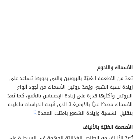
الأسماك واللحوم
تُعدّ من الأطعمة الغنيّة بالبروتين والتي بدورها تُساعد على
زيادة نسبة الشبع، ويُعدّ بروتين الأسماك من أجود أنواع
البروتين وأكثرها قدرة على زيادة الإحساس بالشبع، كما تُعدّ
الأسماك مصدرًا غنيًّا بالأوميغا3 الذي أثبتت الدراسات فاعليته
بتقليلِ الشهية وزيادة الشعور بامتلاء المعدة.
[١]
الأطعمة الغنيّة بالألياف
تُعدّ الألياف من العناصر الغذائيّة المهمة في السيطرة على