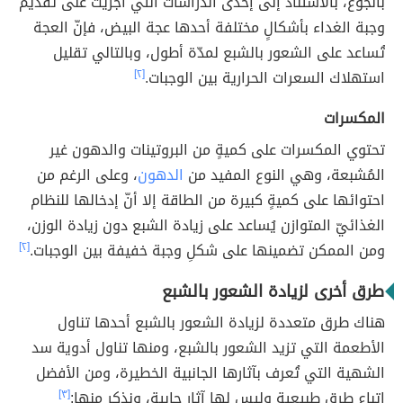
بالجوع، بالاستناد إلى إحدى الدراسات التي أجريت على تقديم
وجبة الغداء بأشكالٍ مختلفة أحدها عجة البيض، فإنّ العجة
تُساعد على الشعور بالشبع لمدّة أطول، وبالتالي تقليل
استهلاك السعرات الحرارية بين الوجبات.
[٢]
المكسرات
تحتوي المكسرات على كميةٍ من البروتينات والدهون غير
المُشبعة، وهي النوع المفيد من
الدهون
، وعلى الرغم من
احتوائها على كميةٍ كبيرة من الطاقة إلا أنّ إدخالها للنظام
الغذائيّ المتوازن يُساعد على زيادة الشبع دون زيادة الوزن،
ومن الممكن تضمينها على شكلِ وجبة خفيفة بين الوجبات.
[٢]
طرق أخرى لزيادة الشعور بالشبع
هناك طرق متعددة لزيادة الشعور بالشبع أحدها تناول
الأطعمة التي تزيد الشعور بالشبع، ومنها تناول أدوية سد
الشهية التي تُعرف بآثارها الجانبية الخطيرة، ومن الأفضل
اتباع طرق طبيعية وليس لها آثار جابية، ونذكر منها:
[٣]