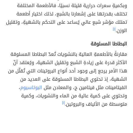
وبكميةِ سعرات حرارية قليلة نسبيًا، فالأطعمة المختلفة
تختلف بقدرتها على إشعارنا بالشبع، لذلك اختيار أطعمة
تمتلك مؤشر شبع عالي يُساعد على التحكم بالشهيةِ، وتقليل
الوزن.
[١]
البطاطا المسلوقة
مقارنةً بالأطعمةِ العالية بالنشويات تُعدّ البطاطا المسلوقة
الأكثر قدرة على زيادةِ الشبع وتقليل الشهية، ويُعتقد أنّ
هذا الأمر يرجع إلى وجود أحد أنواع البروتينات التي تُقلّل من
الشهية، إذ تحتوي البطاطا المسلوقة على العديد من
الفيتامينات مثل فيتامين ج، والمعادن مثل
البوتاسيوم
،
وتحتوي على كمية عالية من الماء والنشويات، وكمية
متوسطة من الألياف والبروتين.
[١]