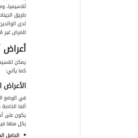
ثلاسيميا، ومن
طريق الجينات
لدى الوالدين
للمرض غير مُ
أعراض أ
يمكن تقسيم 
كما يأتي:
الأعراض ا
في الوضع ال
ألفا الخاصة 
يكون على أحد
بكل منها فيم
الحامل ال