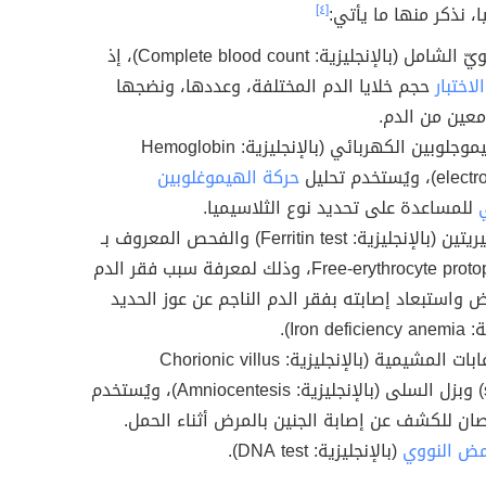
ا، نذكر منها ما يأتي:
[٤]
العد الدمويّ الشامل (بالإنجليزية: Complete blood count)، إذ
لاختبار
حجم خلايا الدم المختلفة، وعددها، ونضجها
عين من الدم.
حركة الهيموجلوبين الكهربائي (بالإنجليزية: Hemoglobin
يُستخدم تحليل
حركة الهيموغلوبين
للمساعدة على تحديد نوع الثلاسيميا.
فحص الفيريتين (بالإنجليزية: Ferritin test) والفحص المعروف بـ
Free-erythrocyte protoporphyrin، وذلك لمعرفة سبب فقر الدم
ض واستبعاد إصابته بفقر الدم الناجم عن عوز الحديد
Iron d).
فحص الزغابات المشيمية (بالإنجليزية: Chorionic villus
sampling) وبزل السلى (بالإنجليزية: Amniocentesis)، ويُستخدم
ان للكشف عن إصابة الجنين بالمرض أثناء الحمل.
مض النووي
(بالإنجليزية: DNA test).