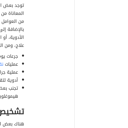
توجد بعض الع
المعاناة من 
من العوامل م
بالإضافة إل
الأدوية، أو ا
علاج، ومن الخ
جرعات يو
عمليات
نق
عملية جراح
أدوية لتق
تجنب بعض
هيموغلوبين
تشخيص ا
هناك بعض الا