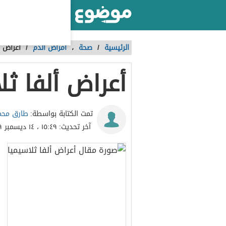
أكبر موقع عربي بالعالم
الرئيسية
/
صحة
،
أمراض الدم
/
أعراض أ
أعراض ألفا ثل
طارق محم
تمت الكتابة بواسطة:
آخر تحديث:
١٥:٤٩ ، ١٤ ديسمبر ٢٠١٩