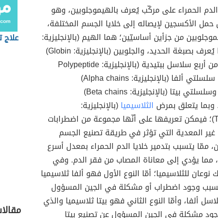
الدم الحمراء على مركّب يُعرف بالهيموجلوبين، وهو
حمل الأكسجين لإيصاله إلى خلايا الجسم المختلفة،
موجلوبين من جزأين أساسيّين؛ هما الهيم (بالإنجليزية:
علاج ت
Heme) أو ما يُعرف بصبغة الحديد، والجلوبين (بالإنجليزية: Globin)
الذي يتكون من أربع سلاسل ببتيدية (بالإنجليزية: Polypeptide
chain) وهما سلسلتي ألفا (بالإنجليزية: Alpha chains)
المتطابقتين وسلسلتي بيتا (بالإنجليزية: Beta chains)
. وبما يتعلق بمرض
الثلاسيميا
(بالإنجليزية:
Thalassemia)؛ فيمكن تعريفها على أنّها مجموعة من اضطرابات
ة غير المعدية التي تؤثر في طريقة تصنيع الجسم
، ممّا يتسبب بتدمير خلايا الدم الحمراء بمعدل أسرع
 مما يؤدي إلى معاناة المصاب من فقر الدم. وفي
نوعان للثلاسيميا؛ أمّا النوع الأول فهو ألفا ثلاسيميا
سبب وجود اضطراب أو مشكلة في الجين المسؤول
سل ألفا، وأمّا النوع الثاني فهو بيتا ثلاسيميا والذي
مقالا
ود مشكلة في الجين المسؤول عن تصنيع بيتا