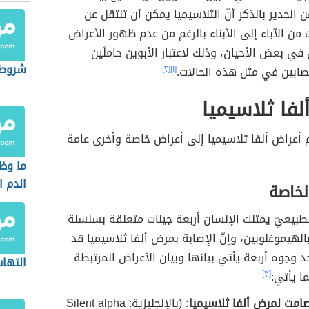
 الجدير بالذكر أنّ الثلاسيميا يمكن أن تنتقل عن
 من الآباء إلى الأبناء بالرغم من عدم ظهور الأعراض
 في بعض الأحيان، وذلك لاعتبار الأبوين حاملَين
شروط ا
صابين في مثل هذه الحالات.
[١]
[٢]
لفا ثلاسيميا
أعراض ألفا ثلاسيميا إلى أعراض خاصة وأخرى عامة
ما وظ
الدم ا
لخاصة
طبيعيّ يمتلك الإنسان أربعة جينات متعلقة بسلسلة
بالهيموغلوبين، وإنّ الإصابة بمرض ألفا ثلاسيميا قد
 وجوه أربعة يأتي بيانها وبيان الأعراض المرتبطة
التها
ا يأتي:
[٣]
صامت لمرض ألفا ثلاسيميا:
(بالإنجليزية: Silent alpha