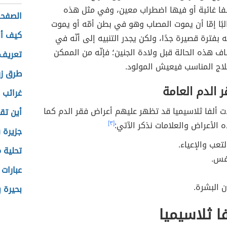
فا غائبة أو فيها اضطراب معين، وفي مثل هذه
الصفحة
البًا إمّا أن يموت المصاب وهو في بطن أمّه أو يموت
كيف أن
 بفترة قصيرة جدًا، ولكن يجدر التنبيه إلى أنّه في
ف هذه الحالة قبل ولادة الجنين؛ فإنّه من الممكن
تعريف
لاج المناسب فيعيش المولود.
طرق زر
 الدم العامة
غرائب 
ت ألفا ثلاسيميا قد تظهر عليهم أعراض فقر الدم كما
أين تق
ذه الأعراض والعلامات نذكر الآتي:
[٣]
جزيرة 
تعب والإعياء.
تحلية 
فس.
عبارات
 البشرة.
بحيرة ب
فا ثلاسيميا