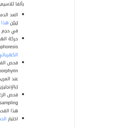
بألفا ثلاسيمي
يُبيّن
هذا ا
في حجم م
electrophoresis)، و
الكهربائي
عند المري
(بالإنجليزية: eficiency anemia
هذا الفحص
اختبار
الح