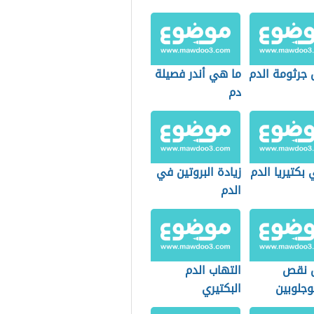
 جرثومة الدم
ما هي أندر فصيلة
دم
بكتيريا الدم
زيادة البروتين في
الدم
 نقص
التهاب الدم
وجلوبين
البكتيري