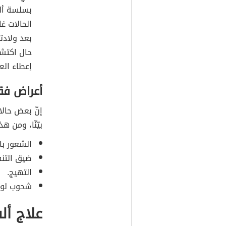
بسلسة أل
الحالات غ
بعد ولادته
حال اكتشا
إعطاء الع
أعراض فقر
إنّ بعض حالا
بيّنّا، ومن ه
الشعور بال
ضيق التن
التهيج.
شحوب لون
علاج أل