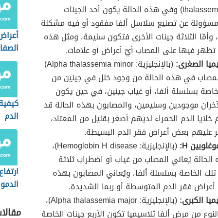
thalassemia carrier) وفي هذه الحالة يكون أحد الجينات
لمسؤولة عن تصنيع سلاسل ألفا مفقود أو فيه مشكلة
أعراض 
، وأمّا الثلاثة جينات الأخرى فتكون سليمة، ومثل هذه
الصفائ
ا تظهر فيها على المصاب أيّ أعراض أو علامات.
يميا الصغرى:
(بالإنجليزية: Alpha thalassemia minor)
لمصاب في هذه الحالة من وجود خلل في جينين من
لخاصة بسلسلة ألفا، أو غياب جينين، في حين يكون
كيفية 
لآخران موجودين وسليمين، والمصابون بهذه الحالة قد
الدم
خلايا الدم الحمراء لديهم أصغر بقليل من المعتاد،
 عليهم بعض أعراض فقر الدم البسيطة.
لوبين H:
(بالإنجليزية: Hemoglobin H disease)،
لحالة يُعاني المصاب من غياب أو اضطراب ثلاثة
ارتفاع
تلك الخاصة بسلسلة ألفا، ويُعاني المصابون بهذه
الدموي
 أعراض فقر الدم المتوسطة أو ربما الشديدة.
ميا الكبرى:
(بالإنجليزية: Alpha thalassemia major)،
مقالا
نوع من مرض ألفا ثلاسيميا تكون الأربع جينات الخاصة