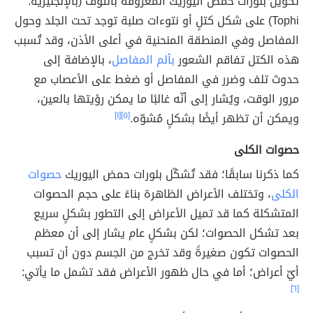
تكوين بلورات حمض اليوريك المعروفة بالتُوف (بالإنجليزية:
Tophi) على شكل كتلٍ أو نتوءات صلبة توجد تحت الجلد وحول
المفاصل وفي المنطقة المنحنية في أعلى الأذن، وقد تُسبب
هذه الكتل تفاقم الشعور
بألم المفاصل
، بالإضافة إلى
حدوث تلف وضرر في المفاصل أو ضغط على الأعصاب مع
مرور الوقت، ويُشار إلى أنّه غالبًا ما يمكن رؤيتها بالعين،
ويمكن أن تظهر أيضًا بشكلٍ مُشوّه.
[٥]
[١]
حصوات الكلى
كما ذكرنا سابقًا؛ فقد تُشكّل بلورات حمض اليوريك
حصوات
الكلى
، وتختلف الأعراض الظاهرة بناءً على حجم الحصوات
المتشكلة كما قد تميل الأعراض إلى التطور بشكلٍ سريع
بعد تشكل الحصوات؛ لكن بشكلٍ عام يشار إلى أن معظم
الحصوات تكون صغيرةً وقد تخرج من الجسم دون أن تسبب
أيّ أعراض؛ أما في حال ظهور الأعراض فقد تشمل ما يأتي:
[٦]