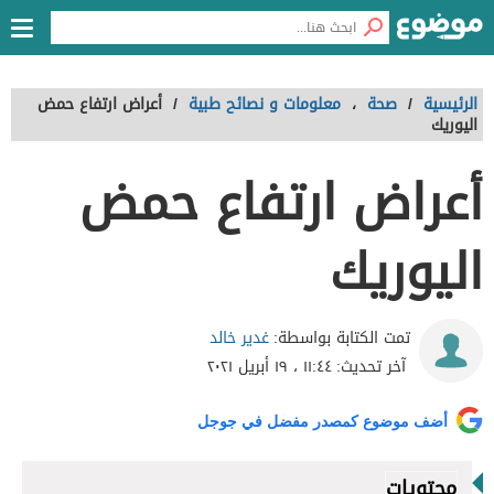
الرئيسية
/
صحة
،
معلومات و نصائح طبية
/
أعراض ارتفاع حمض
اليوريك
أعراض ارتفاع حمض
اليوريك
غدير خالد
تمت الكتابة بواسطة:
آخر تحديث:
١١:٤٤ ، ١٩ أبريل ٢٠٢١
أضف موضوع كمصدر مفضل في جوجل
محتويات