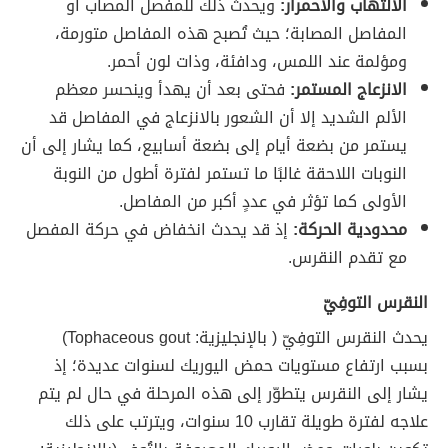
الالتهاب والاحمرار:
ويحدث ذلك للمفصل المصاب أو
المفاصل المصابة؛ حيث تُصبح هذه المفاصل متورمة،
ومؤلمة عند اللمس، ودافئة، وذات لون أحمر.
الانزعاج المستمر:
فحتى بعد أن يهدأ وينحسر معظم
الألم الشديد إلا أن الشعور بالانزعاج في المفاصل قد
يستمر من بضعة أيام إلى بضعة أسابيع، كما يشار إلى أن
النوبات اللاحقة غالبًا ما تستمر لفترة أطول من النوبة
الأولى كما تؤثر في عددٍ أكبر من المفاصل.
محدودية الحركة:
إذ قد يحدث انخفاض في حركة المفصل
مع تقدم النقرس.
النقرس التوفِيّ
يحدث النقرس التوفِيّ ( بالإنجليزية: Tophaceous gout)
بسبب ارتفاع مستويات حمض اليوريك لسنوات عديدة؛ إذ
يشار إلى النقرس يتطوّر إلى هذه المرحلة في حال لم يتم
علاجه لفترة طويلة تقارب 10 سنوات، ويترتب على ذلك