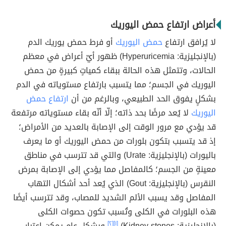
أعراض ارتفاع حمض اليوريك
لا يُرافق ارتفاع
حمض اليوريك
أو فرط حمض يوريك الدم
(بالإنجليزية: Hyperuricemia) ظهور أيّ أعراض في معظم
الحالات، وتتمثل هذه الحالة ببقاء كمياتٍ كبيرةٍ من حمض
اليوريك في الجسم؛ مما يتسبب بارتفاع مستوياته في الدم
بشكلٍ يفوق الحد الطبيعي، وبالرغم من أن
ارتفاع حمض
اليوريك
لا يُعد مرضًا بحد ذاته؛ إلّا أنّه بقاء مستوياته مرتفعة
قد يؤدي مع مرور الوقت إلى الإصابة بالعديد من الأمراض؛
إذ قد يتسبب بتكون بلورات من حمض اليوريك أو ما يعرف
باليورات (بالإنجليزية: Urate) والتي قد تترسب في مناطق
معينةٍ من الجسم؛ كالمفاصل مما يؤدي إلى الإصابة بمرض
النقرس (بالإنجليزية: Gout) الذي يُعد أحد أشكال التهاب
المفاصل وقد يسبب الألم الشديد للمصاب، وقد تترسب أيضًا
هذه البلورات في الكلى وتُسبب تكون حصوات الكلى
(بالإنجليزية: Kidney stones)،
[١]
[٢]
وبشكلٍ عام يمكن اعتبار