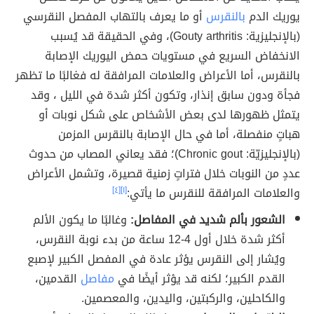
يوريك الدم
بالنقرس
أو ما يعرف بالتهاب المفصل النقرسي
(بالإنجليزية: Gouty arthritis)، وفي الحقيقة قد يُسبب
الانخفاض السريع في مستويات حمض اليوريك الإصابة
بالنقرس، أما الأعراض والعلامات المرافقة له فغالبًا ما تظهر
فجأة ودون سابق إنذار، وتكون أكثر شدة في الليل ، وقد
يتمثل ظهورها لدى بعض الأشخاص على شكل نوبات أو
هباتٍ منفصلة، أما في حال الإصابة بالنقرس المزمن
(بالإنجليزيّة: Chronic gout)؛ فقد يعاني المصاب من حدوث
عددٍ من النوبات خلال فتراتٍ زمنية قصيرة، وتشمل الأعراض
والعلامات المرافقة للنقرس ما يأتي:
[١]
[٤]
الشعور بألم شديد في المفاصل:
وغالبًا ما يكون الألم
أكثر شدة خلال أول 4-12 ساعة من بدء نوبة النقرس،
ويُشار إلى النقرس يؤثر عادة في المفصل الكبير لإصبع
القدم الكبير؛ لكنه قد يؤثر أيضًا في
مفاصل
القدمين،
والكاحلين، والركبتين، واليدين، والمعصمين.