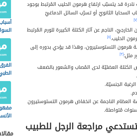
نادرة قد يتسبّب ارتفاع هرمون الحليب المُرتبط بوجود
ب السحايا الثانويّ أو تسرّب السائل الدماغيّ
[٧
أسباب
الخارجيّ، الناجم عن آثار الكتلة الكبيرة للورم المُرتبط
السوا
رمون الحليب.
[٨]
 هرمون التستوستيرون، وهذا قد يؤدي بدوره إلى
 مثل:
[٣]
الفرق 
 الكتلة العضليّة لدى المُصاب والشعور بالضعف
الطبي
الطبي
رغبة الجنسيّة.
م.
العظام الناجمة عن انخفاض هرمون التستوستيرون
مفهوم
سنوات مُتواصلة.
الأنس
تستدعي مراجعة الرجل للطبيب
مقالا