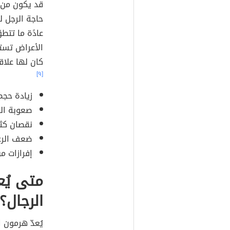
قد يكون من 
حاجة الرجل ل
عادًة ما تتط
الأعراض تست
كان لها علاق
[٩]
زيادة حجم 
صعوبة الو
نقصان كثا
ضعف الرغب
إفرازات م
متى يُع
الرجال؟