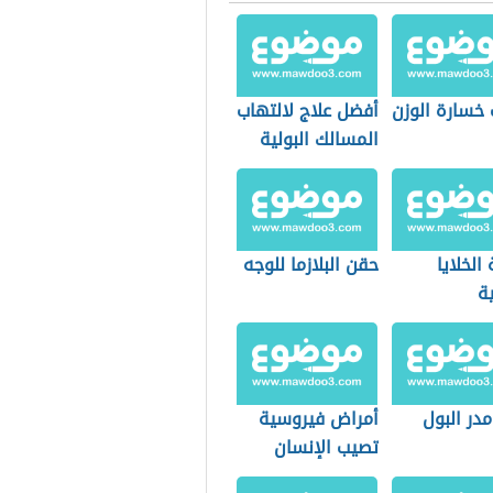
 خسارة الوزن
أفضل علاج لالتهاب
المسالك البولية
الخلايا
حقن البلازما للوجه
ة
مدر البول
أمراض فيروسية
تصيب الإنسان