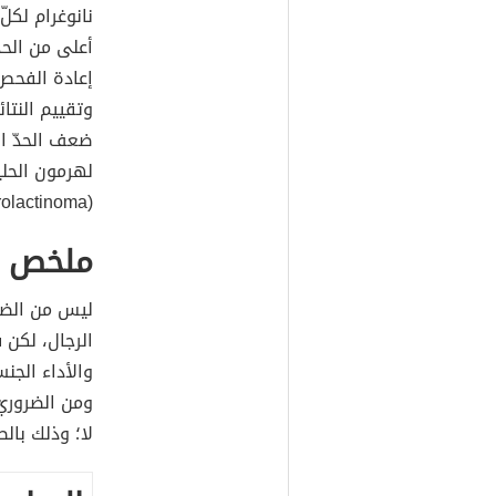
نانوغرام لكل
أعلى من الحد
وتقييم النتائ
ضعف الحدّ ال
لهرمون الحلي
(Prolactinoma).
ملخص ا
ليس من الضر
الرجال، لكن
والأداء الجن
ومن الضروريّ
لا؛ وذلك بالط