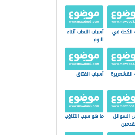
 الكحة في
أسباب اللعاب أثناء
النوم
 القشعريرة
أسباب الفتاق
س السوائل
ما هو سبب التثاؤب
قدمين