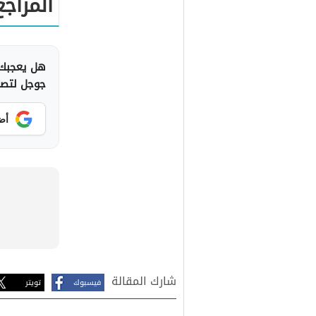
المراجع
هل يعجبك 
جوجل لتصلك
أض
شارك المقالة
فيسبوك
تويتر