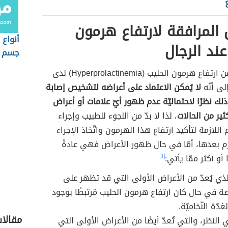
 المرافقة لارتفاع هرمون
أنواع 
عند الرجال
جسم ا
عند الحديث عن ارتفاع هرمون الحليب (Hyperprolactinemia) لدى
إلى أنّه
لا يُمكن الاعتماد على أعراضه لتشخيص إصابة
لك نظرًا لاحتماليّة عدم ظهور أيّ علامات أو أعراض
ير من الحالات
، لذا لا بدّ من اللجوء للطبيب وإجراء
اللازمة لتأكيد ارتفاع هذا الهرمون واتّخاذ الإجراء
ازم بعدها، أمّا في حال ظهور الأعراض فهي عادةً
 أو أكثر ممّا يأتي:
[١]
لذي يُعدّ من الأعراض الأولى التي قد تظهر على
صة في حال كان ارتفاع هرمون الحليب مُرتبطًا بوجود
دّة النّخاميّة.
مقالا
 النظر، والتي تُعدّ أيضًا من الأعراض الأولى التي