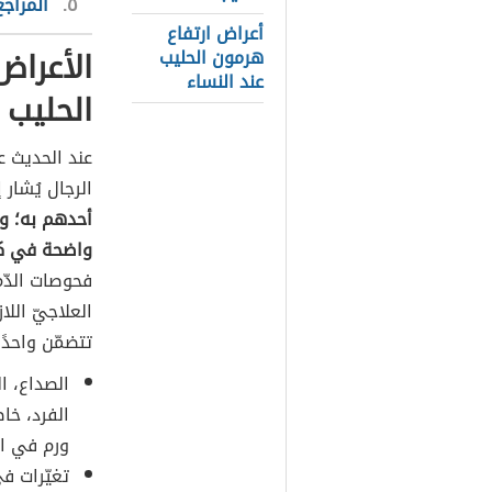
٥
المراجع
أعراض ارتفاع
الأعراض
هرمون الحليب
عند النساء
الحليب 
الرجال يُشار 
أحدهم به؛ وذ
واضحة في كث
فحوصات الدّم 
العلاجيّ الل
تتضمّن واحدًا
الصداع، ا
الفرد، خا
ورم في الغ
تغيّرات في