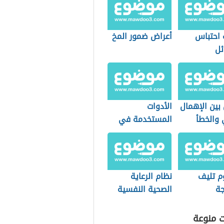
 احتباس
أعراض ضمور المخ
ئل
بين الإهمال
الأدوات
 والخطأ
المستخدمة في
طب النساء
والتوليد
 تليف
نظام الرعاية
جة
الصحية النفسية
(نظام سعودي)
ت منوعة