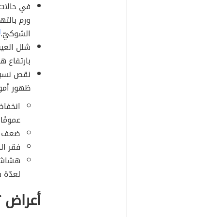
في حالات 
ورم بالتها
الشوكيّ.
]
شلل العين 
بارتفاع ه
نقص نسبة
ظهور أمور
انخفاض
عمومًا.
ضعف ال
فقر الد
هشاشة 
لعدّة 
أعراض 