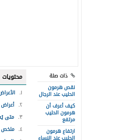
ذات صلة
محتويات
نقص هرمون
١
الأعراض
الحليب عند الرجال
٢
أعراض 
كيف أعرف أن
هرمون الحليب
٣
متى يُع
مرتفع
٤
ملخص ا
ارتفاع هرمون
الحليب عند النساء