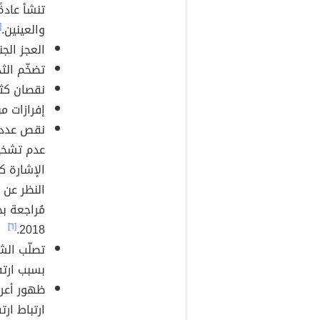
تنشأ عادة
والعينين.
٢]
العجز الج
تضخّم الث
نقصان كث
إفرازات م
نقص عدد ا
عدم تشخيص
الإشارة ك
النظر عن 
[٦]
2018.
تصلّب الش
بسبب ارتف
ظهور أعرا
ارتباط ارت