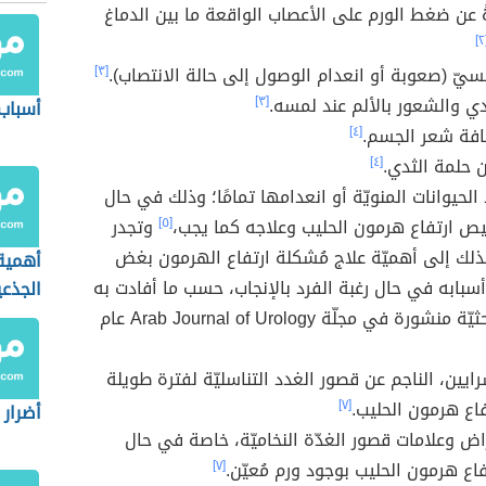
ً عن ضغط الورم على الأعصاب الواقعة ما بين الدماغ
[
نسيّ (صعوبة أو انعدام الوصول إلى حالة الانتصاب).
[٣]
دي والشعور بالألم عند لمسه.
[٣]
أسباب
افة شعر الجسم.
[٤]
ن حلمة الثدي.
[٤]
لحيوانات المنويّة أو انعدامها تمامًا؛ وذلك في حال
 ارتفاع هرمون الحليب وعلاجه كما يجب،
[٥]
وتجدر
ذلك إلى أهميّة علاج مُشكلة ارتفاع الهرمون بغض
أهمية 
أسبابه في حال رغبة الفرد بالإنجاب، حسب ما أفادت به
الجذعي
مُراجعة بحثيّة منشورة في مجلّة Arab Journal of Urology عام
رايين، الناجم عن قصور الغدد التناسليّة لفترة طويلة
اع هرمون الحليب.
[٧]
أضرار 
ض وعلامات قصور الغدّة النخاميّة، خاصة في حال
فاع هرمون الحليب بوجود ورم مُعيّن.
[٧]