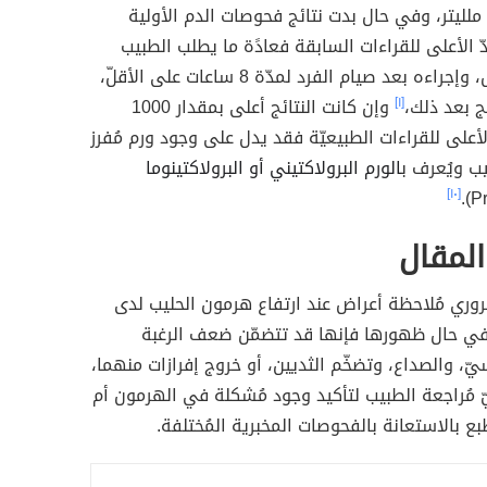
ّ ملليتر، وفي حال بدت نتائج فحوصات الدم الأولية
ّ الأعلى للقراءات السابقة فعادًة ما يطلب الطبيب
إعادة الفحص، وإجراءه بعد صيام الفرد لمدّة 8 ساعات على الأقلّ،
ج بعد ذلك،
[١]
وإن كانت النتائج أعلى بمقدار 1000
أعلى للقراءات الطبيعيّة فقد يدل على وجود ورم مُفرز
ب ويُعرف ب
الورم البرولاكتيني أو البرولاكتينوما
[١٠]
لمقال
وري مُلاحظة أعراض عند ارتفاع هرمون الحليب لدى
 في حال ظهورها فإنها قد تتضمّن ضعف الرغبة
سيّ، والصداع، وتضخّم الثديين، أو خروج إفرازات منهما،
 مُراجعة الطبيب لتأكيد وجود مُشكلة في الهرمون أم
بع بالاستعانة بالفحوصات المخبرية المُختلفة.