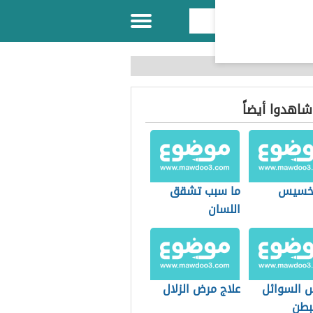
 شاهدوا أيضاً
لتخسيس
ما سبب تشقق
اللسان
س السوائل
علاج مرض الزلال
بطن