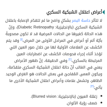
أعراض اعتلال الشبكية السكري
لا تتأثر
حاسة البصر
بشكلٍ واضح ما لم تتقدّم الإصابة باعتلال
الشبكية السكري (بالإنجليزية: Diabetic Retinopathy)، وإنّ
هذه الحالة كغيرها من الحالات المرضية قد لا تكون مصحوبةً
بأيّة ألم أو أعراض في المراحل الأولى من المرض،
[١]
وقد يتم
الكشف عن العلامات الأولية لها من خلال صور العين التي
تؤخذ أثناء إجراء فحوصات الكشف عن اضطرابات العين
المرتبطة بالسكري،
[٢]
وفي الحقيقة، إنّ ظهور الأعراض
يعني في الغالب أنّ حالة اعتلال الشبكية السكري متقدّمة،
ويكون العمى المُفاجئ في بعض الحالات هو العَرَض الوحيد
الظاهر، وتشمل علامات وأعراض اعتلال الشبكية الأخرى ما
يأتي:
[٣]
زغللة العيون (بالإنجليزية: Blurred vision).
ضعف رؤية الألوان.