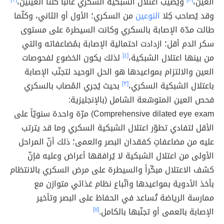
العين،
ويُصيب اعتلال الشبكية السكري غالباً كلتا العينين،
وقد يُصاحب كِلا
النوعين
من السكري؛ الأول أو الثاني، وكلّما
طالت مدّة الإصابة بالسكري وكانت السيطرة على مستوى
سكر الدم أقل؛ ازدادت احتمالية الإصابة بمُضاعفاته والتي
من بينها اعتلال الشبكية،
[٤]
لذلك يكون الخضوع لفحوصات
العين والالتزام بمواعيدها هو الحل الوحيد لتجنّب الإصابة
باعتلال الشبكية السكري،
[٣]
بحيث يُجري المُصاب بالسكري
فحص العين المتوسّعة الشامل (بالإنجليزية:
Comprehensive dilated eye exam) مرّة واحدة سنويّاً على
الأقل لتفادي تطوّر اعتلال الشبكية السكري وما قد يترتب
عليه من مضاعفاتٍ كفقدان البصر والعمى؛ ذلك أنّ المراحل
الأولى من اعتلال الشبكية لا يُرافقها أعراض وعليه فإنّ
كشف الاعتلال مبكّراً والسيطرة على مرض السكري بالانتظام
بأخذ الأدوية بمواعيدها واتّباع نظام غذائي متوازن مع
ممارسة الرياضة تُساعد في الحفاظ على البصر وتأخير
الإصابة بالعمى أو تجنّبها بالكامل.
[١١]