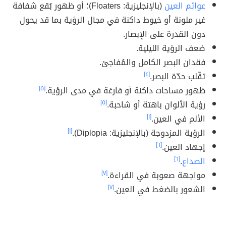
عوائم العين
(بالإنجليزية: Floaters)؛ أو ظهور بُقع شفافة
غير ملونة أو خيوط داكنة في مجال الرؤية بما قد يحول
دون القدرة على الإبصار.
ضعف الرؤية الليلية.
فقدان البصر الكامل والمُفاجئ.
تقّلب حدّة البصر.
[٤]
ظهور مساحات داكنة أو فارغة في مدى الرؤية.
[٥]
رؤية الألوان باهتة أو شاحبة.
[٥]
الألم في العين.
[١]
الرؤية المزدوجة (بالإنجليزية: Diplopia).
[١]
إجهاد العين.
[٦]
الصداع
.
[٦]
مواجهة صعوبة في القراءة.
[٧]
الشعور بالضغط في العين.
[٧]