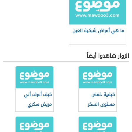
ما هي أمراض شبكية العين
الزوار شاهدوا أيضاً
كيفية خفض
كيف أعرف أني
مستوى السكر
مريض سكري