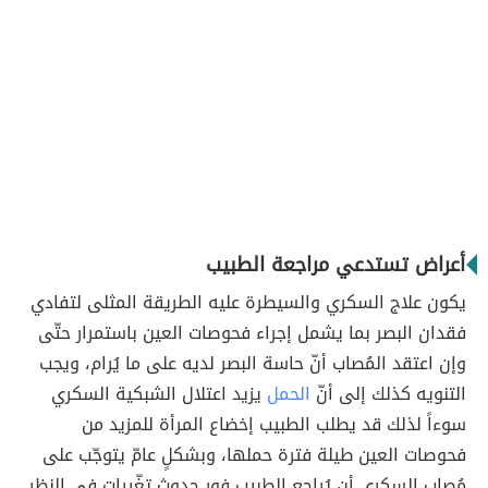
أعراض تستدعي مراجعة الطبيب
يكون علاج السكري والسيطرة عليه الطريقة المثلى لتفادي
فقدان البصر بما يشمل إجراء فحوصات العين باستمرار حتّى
وإن اعتقد المُصاب أنّ حاسة البصر لديه على ما يُرام، ويجب
التنويه كذلك إلى أنّ
الحمل
يزيد اعتلال الشبكية السكري
سوءاً لذلك قد يطلب الطبيب إخضاع المرأة للمزيد من
فحوصات العين طيلة فترة حملها، وبشكلٍ عامّ يتوجّب على
مُصاب السكري أن يُراجع الطبيب فور حدوث تغّيرات في النظر