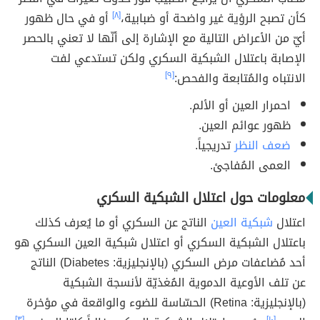
كأن تصبح الرؤية غير واضحة أو ضبابية،
[٨]
أو في حال ظهور
أيّ من الأعراض التالية مع الإشارة إلى أنّها لا تعني بالحصر
الإصابة باعتلال الشبكية السكري ولكن تستدعي لفت
الانتباه والمُتابعة والفحص:
[٩]
احمرار العين أو الألم.
ظهور عوائم العين.
ضعف النظر
تدريجياً.
العمى المُفاجئ.
معلومات حول اعتلال الشبكية السكري
اعتلال
شبكية العين
الناتج عن السكري أو ما يُعرف كذلك
باعتلال الشبكية السكري أو اعتلال شبكية العين السكري هو
أحد مُضاعفات مرض السكري (بالإنجليزية: Diabetes) الناتج
عن تلف الأوعية الدموية المُغذيّة لأنسجة الشبكية
(بالإنجليزية: Retina) الحسّاسة للضوء والواقعة في مؤخرة
[٣]
[١٠]