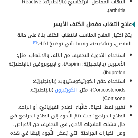
التهاب المفاصل الارتكاسيّ (بالإنجليزيّة: Reactive
arthritis).
علاج التهاب مفصل الكتف الأيسر
يتمّ اختيار العلاج المناسب لالتهاب الكتف بناءً على حالة
المفصل، وتشخيصه، وفيما يأتي توضيحٌ لذلك:
[٣]
استخدام الأدوية للتخفيف من الألم، والالتهاب، مثل:
الأسبرين (بالإنجليزيّة: Aspirin)، والإيبوبروفين (بالإنجليزيّة:
Ibuprofen).
استخدام حقن الكورتيكوستيرويد (بالإنجليزيّة:
Corticosteroids)، مثل:
الكورتيزون
(بالإنجليزيّة:
Cortisone).
تغيير نمط الحياة، كاتِّباع العلاج الفيزيائيّ، أو الراحة.
العلاج الجراحيّ؛ حيث يتمّ اللُّجوء إلى العلاج الجراحيّ في
حال فشلت العلاجات الأخرى في التخفيف من الأعراض،
ومن الخيارات الجراحيّة التي يُمكن اللُّجوء إليها في هذه