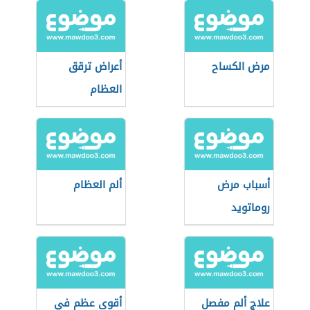
مرض الكساح
أعراض ترقق
العظام
أسباب مرض
ألم العظام
روماتويد
علاج ألم مفصل
أقوى عظم في