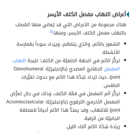
أعراض التهاب مفصل الكتف الأيسر
هناك مجموعة من الأعراض التي قد يُعاني منها المُصاب
بالتهاب مفصل الكتف الأيسر، ومنها:
[١]
الشعور بالألم، والذي يتفاقم، ويزداد سوءاً بمُمارسة
الأنشطة.
تركُّز الألم في الجهة الخلفيّة من الكتف؛ نتيجة
التهاب
المفصل
الحقانيّ العضديّ (بالإنجليزيّة: Glenohumeral
joint)، حيث تزداد شِدَّة هذا الألم مع حدوث تغيُّرات
الطقس.
تركُّز ألم المفصل في قمَّة الكتف، وذلك في حال تعرُّض
المفصل الأخرميّ الترقويّ (بالإنجليزيّة: Acromioclavicular
joint) للالتهاب، وقد يمتدُّ هذا الألم أحياناً للمنطقة
الجانبيّة من الرقبة.
زيادة شِدَّة الألم أثناء الليل.