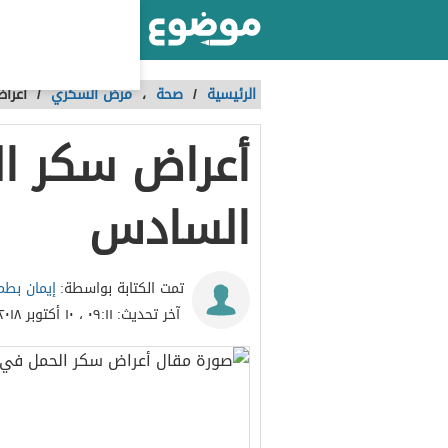
أكبر موقع عربي بالعالم
الرئيسية
/
صحة
،
مرض السكري
/
أعرا
أعراض سكر ا
السادس
إيمان بطم
تمت الكتابة بواسطة:
آخر تحديث:
٠٩:١١ ، ١٠ أكتوبر ٢٠١٨