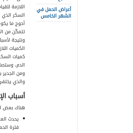
اللازمة للقي
أعراض الحمل في
السكر الذي ل
الشهر الخامس
أحوج ما يكون
تتمكّن من ال
ونتيجة لأسبا
الكميات اللا
كميات السكر
الدم، وستصا
والذي يختفي 
أسباب ال
هناك بعض ال
يحدث العد
فترة الحم