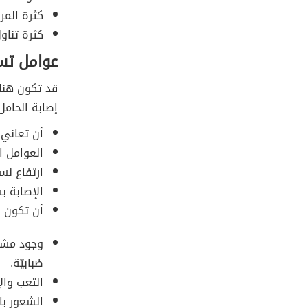
كثرة المرا
كثرة تناو
عوامل تس
قد تكون هنا
إصابة الحامل
أن تعاني 
العوامل ا
ارتفاع نس
الإصابة ب
أن تكون ا
وجود مشاك
ضبابيّة.
التعب وال
الشعور با