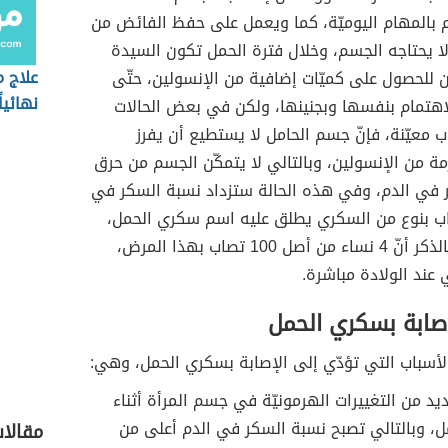
ام بالمهام اليوميّة، كما ويعمل على حفظ الفائض من
ا يحتاجه الجسم، وخلال فترة الحمل تكون السيدة
علاج 
 للحصول على كميّات إضافية من الإنسولين، حتّى
نهائياً
اهتمام بنفسها وبجنينها، ولكن في بعض الحالات
ب معيّنة، فإنّ جسم الحامل لا يستطيع أن يفرز
زمة من الإنسولين، وبالتالي لا يتمكّن الجسم من حرق
 في الدم، وفي هذه الحالة ستزداد نسبة السكر في
ب بنوع من السكري يطلق عليه اسم سكري الحمل،
ومن الجدير بالذكر أنّ 4 نساء من أصل 100 تصاب بهذا المرض،
عند الولادة مباشرة.
إصابة بسكري الحمل
أسباب التي تؤدّي إلى الإصابة بسكري الحمل، وهي:
يد من التغييرات الهرمونيّة في جسم المرأة أثناء
ل، وبالتالي تصبح نسبة السكر في الدم أعلى من
مقالا