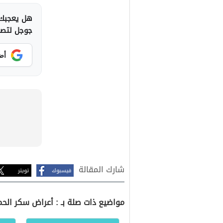
هل يعجبك 
جوجل لتصلك
أض
شارك المقالة
فيسبوك
تويتر
مواضيع ذات صلة بـ : أعراض سكر ال