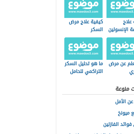
علاج
كيفية علاج مرض
ة الإنسولين
السكر
لم عن مرض
ما هو تحليل السكر
ي
التراكمي للحامل
ت منوعة
عن الأمل
ع ميونخ
فوائد الفازلين