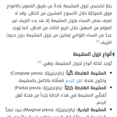
يتمّ تشخيص نزول المشيمة عادةً عن طريق التصوير بالأمواج
فوق الصوتيّة خلال الأسبوع العشرين من الحَمْل، وقد لا
تعرف بعض النساء بنزول المشيمة إلا عند بدء النزيف غير
المؤلم من المهبل خلال الربع الثالث من الحَمْل، كما يُوجَد
عددٌ من النساء اللواتي يُعانين من نزول المشيمة دون حدوث
النزيف.
[٣]
أنواع نزول المشيمة
تُوجَد ثلاثة أنواع لنزول المشيمة، وهي:
[٣]
المشيمة الهابطة كُلّياً:
(بالإنجليزيّة: Complete previa)
وتكون فتحة
عُنق الرحم
مُغطّاة بالكامل بالمشيمة.
المشيمة الهابطة جُزئيّاً:
(بالإنجليزيّة: Partial previa)
تُغطِّي المشيمة في هذه الحالة جُزءاً من فتحة عُنق
الرحم.
المشيمة البادية:
(بالإنجليزيّة: Marginal previa) حيث تمتدُّ