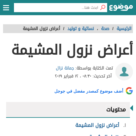
الرئيسية
/
صحة
،
نسائية و توليد
/
أعراض نزول المشيمة
أعراض نزول المشيمة
جمانة نزال
تمت الكتابة بواسطة:
آخر تحديث:
٠٨:٣٠ ، ١٢ فبراير ٢٠١٩
أضف موضوع كمصدر مفضل في جوجل
محتويات
١
أعراض نزول المشيمة