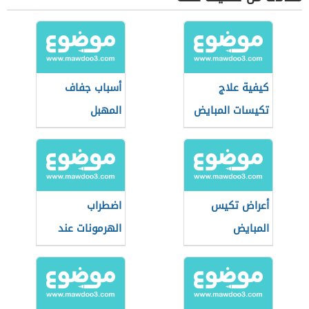
كيفية علاج
أسباب جفاف
تكيسات المبايض
المهبل
أعراض تكيس
اضطراب
المبايض
الهرمونات عند
النساء