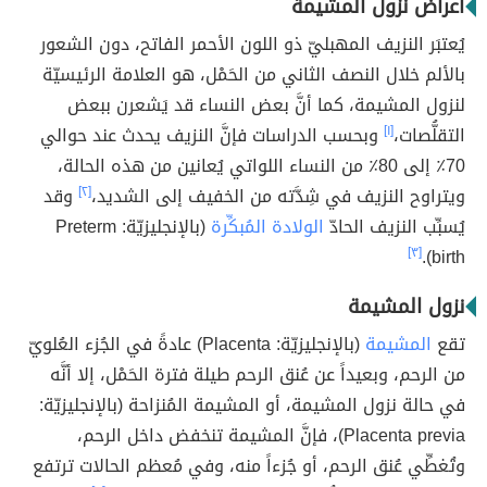
أعراض نزول المشيمة
يُعتبَر النزيف المهبليّ ذو اللون الأحمر الفاتح، دون الشعور
بالألم خلال النصف الثاني من الحَمْل، هو العلامة الرئيسيّة
لنزول المشيمة، كما أنَّ بعض النساء قد يَشعرن ببعض
التقلُّصات،
[١]
وبحسب الدراسات فإنَّ النزيف يحدث عند حوالي
70٪ إلى 80٪ من النساء اللواتي يُعانين من هذه الحالة،
ويتراوح النزيف في شِدَّته من الخفيف إلى الشديد،
[٢]
وقد
يُسبِّب النزيف الحادّ
الولادة المُبكِّرة
(بالإنجليزيّة: Preterm
[٣]
birth).
نزول المشيمة
تقع
المشيمة
(بالإنجليزيّة: Placenta) عادةً في الجُزء العُلويّ
من الرحم، وبعيداً عن عُنق الرحم طيلة فترة الحَمْل، إلا أنَّه
في حالة نزول المشيمة، أو المشيمة المُنزاحة (بالإنجليزيّة:
Placenta previa)، فإنَّ المشيمة تنخفض داخل الرحم،
وتُغطِّي عُنق الرحم، أو جُزءاً منه، وفي مُعظم الحالات ترتفع