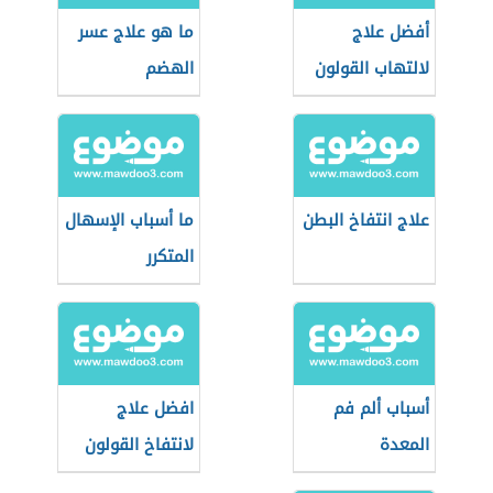
أفضل علاج
ما هو علاج عسر
لالتهاب القولون
الهضم
علاج انتفاخ البطن
ما أسباب الإسهال
المتكرر
أسباب ألم فم
افضل علاج
المعدة
لانتفاخ القولون