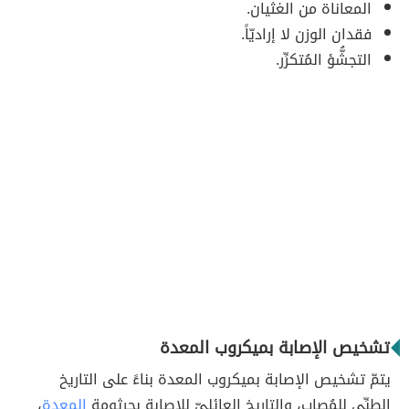
المعاناة من الغثيان.
فقدان الوزن لا إراديّاً.
التجشُّؤ المُتكرِّر.
تشخيص الإصابة بميكروب المعدة
يتمّ تشخيص الإصابة بميكروب المعدة بناءً على التاريخ
الطبِّي للمُصاب، والتاريخ العائليّ للإصابة بجرثومة
المعدة
،