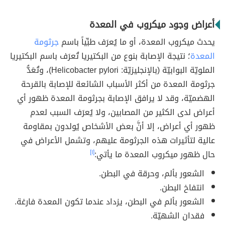
أعراض وجود ميكروب في المعدة
يحدث ميكروب المعدة، أو ما يُعرَف طبِّياً باسم
جرثومة
المعدة
؛ نتيجة الإصابة بنوع من البكتيريا تُعرَف باسم البكتيريا
الملويّة البوابيّة (بالإنجليزيّة: Helicobacter pylori)، وتُعَدُّ
جرثومة المعدة من أكثر الأسباب الشائعة للإصابة بالقرحة
الهضميّة، وقد لا يرافق الإصابة بجرثومة المعدة ظهور أي
أعراض لدى الكثير من المصابين، ولا يُعرَف السبب لعدم
ظهور أي أعراض، إلا أنَّ بعض الأشخاص يُولدون بمقاومة
عالية لتأثيرات هذه الجرثومة عليهم، وتشمل الأعراض في
حال ظهور ميكروب المعدة ما يأتي:
[١]
الشعور بألم، وحرقة في البطن.
انتفاخ البطن.
الشعور بألم في البطن، يزداد عندما تكون المعدة فارغة.
فقدان الشهيّة.