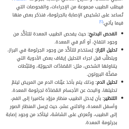
فيطلب الطبيب مجموعة من الإجراءات، والفحوصات التي
تُساعد على تشخيص الإصابة بالجرثومة، فنذكر بعض منها
فيما يأتي:
[٢]
الفحص البدنيّ:
حيث يفحص الطبيب المعدة للتأكُّد من
وجود انتفاخ، أو ألم في المعدة.
تحليل البُراز:
يُستخدَم للتأكُّد من وجود الجرثومة في البراز،
ويتطلَّب قبل اجراء التحليل إيقاف بعض الأدوية التي
يتناولها الشخص، مثل: المُضادَّات الحيويّة، ومُثبِّطات
مضخَّة البروتون.
تحليل الدم:
وذلك يتم بأخذ عيِّنات الدم من المريض ليتمّ
تحليلها، والبحث عن الأجسام المُضادَّة لجرثومة المعدة.
التنظير:
بأن يُدخل الطبيب منظار مزوّد بكاميرا إلى الفم،
وأسفل المعدة، والاثني عشر، حيث يُرسل المنظار الصور
إلى الطبيب، وتُعرَض على الشاشة، ليتأكد من وجود إصابة
بجرثومة المعدة.