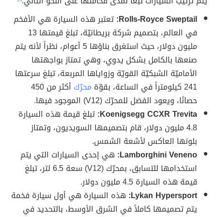
يتم ترتيب السيارات تبعاً لمدى فخامتها على النحو التالي:
Rolls-Royce Sweptail:
تعتبر هذه السيارة هي الأفخم
في العالم، بتصميم شركة بريطانيّة، تبلغ قيمتها 13
مليون دولار، حيث استغرق بناؤها 5 أعوام، نظراً لأنه يتم
صنعها بالكامل بشكل يدوي، وهي تمتاز بواجهتها
الأماميّة الشبكيّة القويّة وزواياها المربعة، تبلغ سرعتها
241 كيلومتراً في الساعة، بقوّة
محرّك
أكثر من 450
حصانًا، ويعود الفضل للمحرّك (V12) الموجود فيها.
Koenigsegg CCXR Trevita:
تبلغ قيمة هذه السيارة
4.8 مليون دولار، قام بتصميمها السويديون، وتمتاز
بلونها العاكس لأشعة الشمس.
Lamborghini Veneno:
هي إحدى السيارات التي يتم
استخدامها للتسابق، بمحرّك (V12) سعة 6.5 لتر، تبلغ
قيمة هذه السيارة 4.5 مليون دولار.
Lykan Hypersport:
هذه السيارة هي أول سيارة فخمة
يتم تصميمها كاملاً في الشرق الأوسط، بالتحديد في