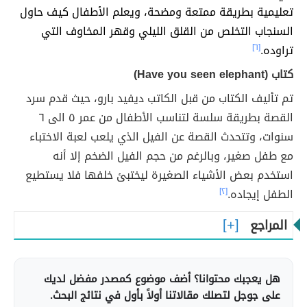
تعليمية بطريقة ممتعة ومضحة، ويعلم الأطفال كيف حاول
السنجاب التخلص من القلق الليلي وقهر المخاوف التي
تراوده.
[٦]
كتاب (Have you seen elephant)
تم تأليف الكتاب من قبل الكاتب ديفيد بارو، حيث قدم سرد
القصة بطريقة سلسة لتناسب الأطفال من عمر ٥ الى ٦
سنوات، وتتحدث القصة عن الفيل الذي يلعب لعبة الاختباء
مع طفل صغير، وبالرغم من حجم الفيل الضخم إلا أنه
استخدم بعض الأشياء الصغيرة ليختبئ خلفها فلا يستطيع
الطفل إيجاده.
[٢]
المراجع
هل يعجبك محتوانا؟ أضف موضوع كمصدر مفضل لديك
على جوجل لتصلك مقالاتنا أولاً بأول في نتائج البحث.