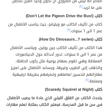
الماعز أنه ليس من الضروري أن تكون وحيد القرن لتحصل
على ما تريد.
[٢]
كتاب (!Don't Let the Pigeon Drive the Bus)
كتاب من تأليف الكاتب مو ويليامز، حيث يناسب الأطفال من
عمر ٢ الى ٦ سنوات.
[٢]
كتاب (How Do Dinosaurs...? series)
هذا الكتاب من تأليف الكاتب جين يولين، ويناسب الأطفال
من عمر ٢ الى ٥ سنوات، تدور أحداثه
حول الديناصورات
العملاقة وهي تقوم بمهام يومية مثل ركوب الحافلة،
والذهاب إلى الطبيب وغيرها، ويساعد الأطفال على تعزيز
مهاراتهم لتحسين تعاملهم وتصرفهم بطريقة ترفيهية
وممتعة.
[٢]
كتاب (Scaredy Squirrel at Night)
يتحدث الكتاب عن القلق الليلي الذي عادة ما يصيب الأطفال
في سن ما قبل المدرسة، فبعتبر الكتاب بمثابة تعلم مهارات