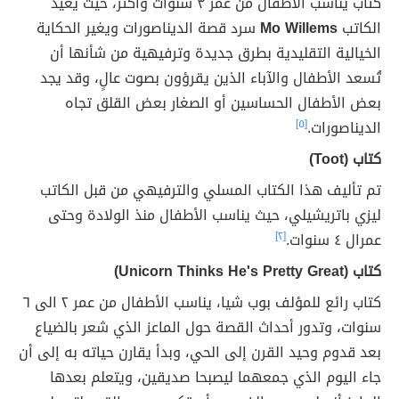
كتاب يناسب الأطفال من عمر ٣ سنوات وأكثر، حيث يعيد
الكاتب
Mo Willems
سرد قصة الديناصورات ويغير الحكاية
الخيالية التقليدية بطرق جديدة وترفيهية من شأنها أن
تُسعد الأطفال والآباء الذين يقرؤون بصوت عالٍ، وقد يجد
بعض الأطفال الحساسين أو الصغار بعض القلق تجاه
الديناصورات.
[٥]
كتاب (Toot)
تم تأليف هذا الكتاب المسلي والترفيهي من قبل الكاتب
ليزي باتريشيلي، حيث يناسب الأطفال منذ الولادة وحتى
عمرال ٤ سنوات.
[٢]
كتاب (Unicorn Thinks He's Pretty Great)
كتاب رائع للمؤلف بوب شيا، يناسب الأطفال من عمر ٢ الى ٦
سنوات، وتدور أحداث القصة حول الماعز الذي شعر بالضياع
بعد قدوم وحيد القرن إلى الحي، وبدأ يقارن حياته به إلى أن
جاء اليوم الذي جمعهما ليصبحا صديقين، ويتعلم بعدها