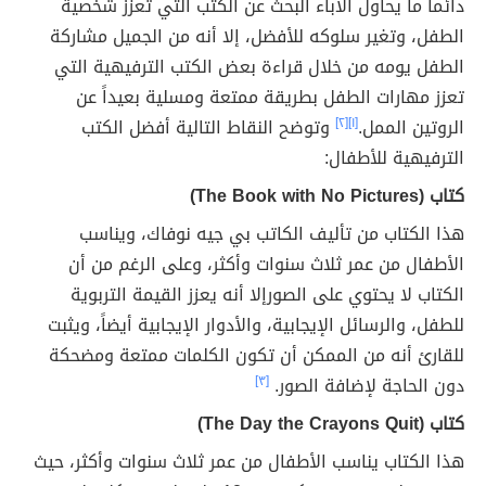
دائماً ما يحاول الآباء البحث عن الكتب التي تعزز شخصية
الطفل، وتغير سلوكه للأفضل، إلا أنه من الجميل مشاركة
الطفل يومه من خلال قراءة بعض الكتب الترفيهية التي
تعزز مهارات الطفل بطريقة ممتعة ومسلية بعيداً عن
الروتين الممل.
[١]
[٢]
وتوضح النقاط التالية أفضل الكتب
الترفيهية للأطفال:
كتاب (The Book with No Pictures)
هذا الكتاب من تأليف الكاتب بي جيه نوفاك، ويناسب
الأطفال من عمر ثلاث سنوات وأكثر، وعلى الرغم من أن
الكتاب لا يحتوي على الصورإلا أنه يعزز القيمة التربوية
للطفل، والرسائل الإيجابية، والأدوار الإيجابية أيضاً، ويثبت
للقارئ أنه من الممكن أن تكون الكلمات ممتعة ومضحكة
دون الحاجة لإضافة الصور.
[٣]
كتاب (The Day the Crayons Quit)
هذا الكتاب يناسب الأطفال من عمر ثلاث سنوات وأكثر، حيث