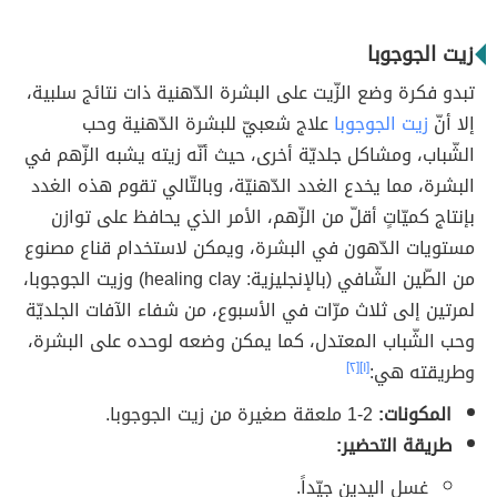
زيت الجوجوبا
تبدو فكرة وضع الزّيت على البشرة الدّهنية ذات نتائج سلبية،
إلا أنّ
زيت الجوجوبا
علاج شعبيّ للبشرة الدّهنية وحب
الشّباب، ومشاكل جلديّة أخرى، حيث أنّه زيته يشبه الزّهم في
البشرة، مما يخدع الغدد الدّهنيّة، وبالتّالي تقوم هذه الغدد
بإنتاج كميّاتٍ أقلّ من الزّهم، الأمر الذي يحافظ على توازن
مستويات الدّهون في البشرة، ويمكن لاستخدام قناع مصنوع
من الطّين الشّافي (بالإنجليزية: healing clay) وزيت الجوجوبا،
لمرتين إلى ثلاث مرّات في الأسبوع، من شفاء الآفات الجلديّة
وحب الشّباب المعتدل، كما يمكن وضعه لوحده على البشرة،
وطريقته هي:
[١]
[٢]
المكونات:
2-1 ملعقة صغيرة من زيت الجوجوبا.
طريقة التحضير:
غسل اليدين جيّداً.