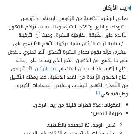
زيت الأركان
تعاني البشرة الدّهنية من الرّؤوس البيضاء، والرّؤوس
السّوداء، والبثور، وتهيّج البشرة، وذلك بسبب تراكم الدّهون
الزّائدة على الطّبقة الخارجيّة للبشرة، وحيث أنّ التّركيبة
الكيميائيّة لزيت الأركان تشبه تركيبة الزّهم الطّبيعيّ على
البشرة، فإنّه يقوم بخداع البشرة لتُصدّق أنّها تحتوي بالفعل
على ما يكفي من الدّهون، الأمر الذي يساعد على إبطاء
إنتاج الزّهم، ولذلك يمكن استخدام
زيت الأركان
للتّحكّم في
إنتاج الدّهون الزّائدة من الغدد الدّهنية، كما يمكنه التّقليل
من اللّمعان الدّهني للبشرة، وتقليص المسامات الكبيرة،
وطريقته هي:
[٤]
المكونات:
عدّة قطرات قليلة من زيت الأركان.
طريقة التحضير:
غسل الوجه، ثمّ تجفيفه بالطّبطبة.
فرك قطرات قليلة من زيت الأركان على البشرة.