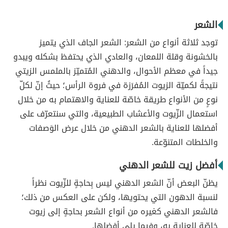
الشعر
توجد ثلاثة أنواع من الشعر: الشعر الجاف الذي يتميز
بالخشونة وقلة اللمعان، والعادي الذي يحتفظ بشكله ويبدو
جيداً في معظم الأحوال، والدهني المُتميّز بالملمس الزيتي
نتيجةً لكميّة الزيوت المُفرَزة في فروة الرأس؛ حيثُ إنّ لكلّ
نوعٍ من الأنواع طريقة خاصّة للعناية والاهتمام به من خلال
استعمال الزّيوت والأعشاب الطبيعية، والتي سنتعرّف على
أفضلها للعناية بالشعر الدهني من خلال عرض الوَصفات
والخلطات المتنوّعة.
أفضل زيت للشعر الدهني
يظنّ البعض أنّ الشعر الدهني ليس بِحاجةٍ للزّيوت نظراً
لنسبة الدهون التي يحتويها، ولكن على العكس من ذلك؛
فالشعر الدهني كغيره من أنواع الشعر بحاجةٍ إلى زيوت
خاصّة للعناية به، وفيما يلي أفضلها.