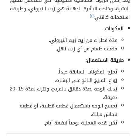
يعد إحدى الزيوت الأساسية الطبيعية التي تُستعمل لتفتيح
البشرة، وخاصة البشرة الدهنية هي زيت النيرولي، وطريقة
استعماله كالآتي:
[٤]
المكونات:
عدّة قطرات من زيت زيت النيرولي.
ملعقة طعام من أي زيت ناقل.
طريقة الاستعمال:
تُمزج المكونات السابقة جيداً.
يُوزع المزيج الناتج على البشرة.
يُدلك الوجه لعدّة دقائق بالمزيج، ويُترك لمدّة 15 -20
دقيقة.
يُمسح الوجه باستعمال قطعة قطنية، أو قطعة
قماش مبللة.
تُكرر هذه العملية يومياً لبضعة أيام.