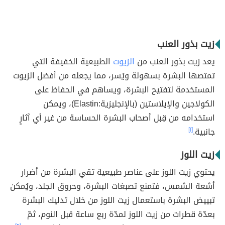
زيت بذور العنب
يعد زيت بذور العنب من
الزيوت
الطبيعية الخفيفة التي
تمتصها البشرة بسهولة ويُسر، مما يجعله من أفضل الزيوت
المستخدمة لتفتيح البشرة، ويساهم في الحفاظ على
الكولاجين والإيلاستين (بالإنجليزية:Elastin)، ويمكن
استخدامه من قِبل أصحاب البشرة الحساسة من غير أي آثارٍ
جانبية.
[١]
زيت اللوز
يحتوي زيت اللوز على عناصر طبيعية تقي البشرة من أضرار
أشعة الشمس، فتمنع تصبغات البشرة، وحروق الجلد، ويُمكن
تبييض البشرة باستعمال زيت اللوز من خلال تدليك البشرة
بعدّة قطرات من زيت اللوز لمدّة ربع ساعة قبل النوم، ثمّ