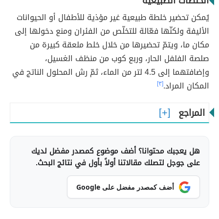
الخلطات الطبيعية
يُمكن تحضير خلطة طبيعية غير مؤذية للأطفال أو الحيوانات
الأليفة ولكنّها فعّالة للتخلّص من الفئران ومنع دخولها إلى
مكان ما، ويتمّ تحضيرها من خلال خلط ملعقة كبيرة من
صلصة الفلفل الحار، وربع كوب من منظف الغسيل،
وإضافتهما إلى 4.5 لتر من الماء، ثمّ رش المحلول الناتج في
المكان المراد.
[٣]
المراجع
هل يعجبك محتوانا؟ أضف موضوع كمصدر مفضل لديك
على جوجل لتصلك مقالاتنا أولاً بأول في نتائج البحث.
أضف كمصدر مفضل على Google