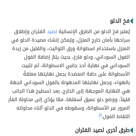
فخ الدلو
يُعتبر فخ الدلو من الطرق الإنسانية
لصيد
الفئران وإطلاق
سراحها بأمان خارج المنزل، ويُمكن إنشاء مصيدة الدلو في
المنزل باستخدام اسطوانة ورق التواليت، والقليل من زبدة
الفول السوداني، ودلو فارغ، بحيث يتمّ إضافة الفول
السوداني في نهاية أحد جانبي الاسطوانة، ثم تثبيت
الأسطوانة على حافة المنضدة بجعل نهايتها معلقةً
بالهواء، وجعل نهايتها المدهونة بالفول السوداني الجهة
هي النهاية الموجهة إلى الخارج، بعد تسطيح هذا الجانب
قليلاً، ووضع دلو عميق أسفلها، ممّا يؤدّي إلى محاولة الفأر
المرور عبر الأسطوانة، وسقوطه في الدلو أثناء محاولته
التقاط الفول.
[١]
طرق أخرى لصيد الفئران