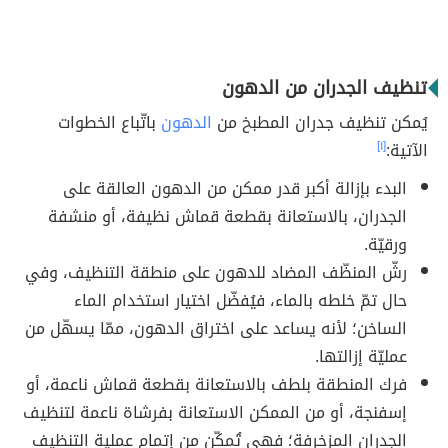
تنظيف الجدران من الدهون
يُمكن تنظيف جدران المطبخ من
الدهون
باتّباع الخطوات
الآتية:
[١]
البدء بإزالة أكبر قدر ممكن من الدهون العالقة على
الجدران، بالاستعانة بقطعة قماش نظيفة، أو منشفة
ورقيّة.
رشّ المنظّف المضاد للدهون على منطقة التنظيف، وفي
حال تمّ خلطه بالماء، فيُفضّل اختيار استخدام الماء
الساخن؛ لأنه يساعد على اختراق الدهون، ممّا يسهّل من
عمليّة إزالتها.
فرك المنطقة بلطف بالاستعانة بقطعة قماش ناعمة، أو
إسفنجة، أو من الممكن الاستعانة بفرشاة ناعمة لتنظيف
الجدران المزخرفة؛ فهي تُمكّن من إتمام عملية التنظيف