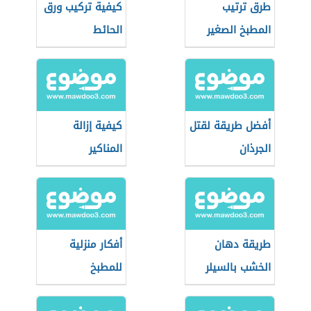
طرق ترتيب
كيفية تركيب ورق
المطبخ الصغير
الحائط
أفضل طريقة لقتل
كيفية إزالة
الجرذان
المناكير
طريقة دهان
أفكار منزلية
الخشب بالسيلر
للمطبخ