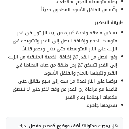
بصلة متوسطة الحجم ومقطّعة.
رشّة من الفلفل الأسود المطحون حديثاً.
طريقة التحضير
تسخين ملعقة واحدة كبيرة من زيت الزيتون في قدر
متوسط الحجم وإضافة البصل إلى القدر وتشويحه في
الزيت على النار المتوسطة حتى يذبل ويحمر قليلاً.
رفع البصل من القدر ثمّ إضافة الكمية المتبقية من الزيت
إلى القدر لتسخن ثمّ رَص طبقة من حبات البطاطا في
القدر وتتبيلها بالملح والفلفل الأسود.
تركها على النار لمدة من ست إلى سبع دقائق حتى
قاعها مع مراعاة رج القدر من وقت لآخر حتى لا تلتصق
مكعبات البطاطا بقاع القدر.
تقديمها جاهزة.
هل يعجبك محتوانا؟ أضف موضوع كمصدر مفضل لديك