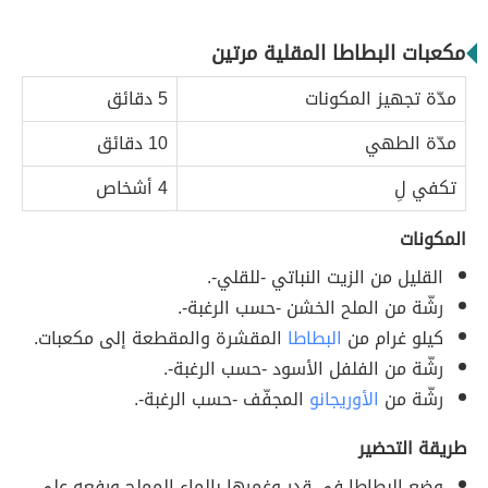
مكعبات البطاطا المقلية مرتين
مدّة تجهيز المكونات
5 دقائق
مدّة الطهي
10 دقائق
تكفي لِ
4 أشخاص
المكونات
القليل من الزيت النباتي -للقلي-.
رشّة من الملح الخشن -حسب الرغبة-.
كيلو غرام من
البطاطا
المقشرة والمقطعة إلى مكعبات.
رشّة من الفلفل الأسود -حسب الرغبة-.
رشّة من
الأوريجانو
المجفّف -حسب الرغبة-.
طريقة التحضير
وضع البطاطا في قدر وغمرها بالماء المملح ورفعه على