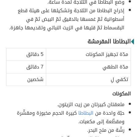
وضع البطاطا في الثلاّجة لمدة ساعة.
إخراج البطاطا من الثلاجة وتشكيلها على هيئة قطع
أسطوانية ثمّ غمسها بالدقيق ثمّ البيض ثمّ في
البقسماط ثمّ قليها في الزيت النباتي وتقديمها جاهزة.
البطاطا المقرمشة
مدّة تجهيز المكونات
5 دقائق
مدّة الطهي
7 دقائق
تكفي لِ
شخصين
المكونات
ملعقتان كبيرتان من زيت الزيتون.
حبّة واحدة من
البطاطا
كبيرة الحجم مخبوزة ومقشّرة
ومقطّعة إلى مكعبات.
رشّة من ملح البحر.