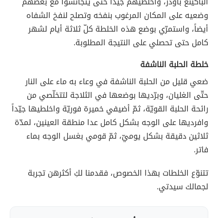
الباكينغ باودر، واخلطيهم جيّداً حتّى يتجانسوا مع بعضهم
وضعيه على المكان المرغوب بنفخه وتصلح لنفخ الشفاه
أيضاً، واستمرّي بوضع هذه الخلطة كلّ ثلاثة أيام لشهر
كامل حتى تحصلي على النتيجة المطلوبة.
خلطة الحلبة الناشفة
ضعي قليل من الحلبة الناشفة في وعاء به ماء على النار
حتّى الغليان، وبرّديها بوضعها في الثلاجة لتتخلّصي من
رائحة الحلبة القويّة، ثمّ أضيفي خميرة فوريّة واخلطيها جيّداً
وافرديها على الوجه بشكل كامل عدا منطقة العينين، لمدّة
ثلاثين دقيقة بشكل يوميّ، ثمّ قومي بغسل الوجه بماء
فاتر.
تتنوّع الخلطات بهذا الخصوص، فقدمنا لكِ أكثرهن تجربة
لجمالك سيدتي.