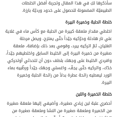
سأذكرها لكِ في هذا المقال وتجربة أفضل الخلطات
الطبيعيّة المضمونة للحصول على خدود ورديّة بارزة.
خلطة الحلبة وخميرة البيرة
اخلطي مقدار ملعقة كبيرة من الحلبة مع كأس ماء في غلاية
علي نار هادئة وحرّكيه جيّداً حتّى يمتزج، ويصل مرحلة
الغليان، ثمّ اتركيه يبرد، وقومي بعد ذلك بإضافة، ملعقة
صغيرة من خميرة البيرة إلى الخليط السابق واخلطيهم جيّداً،
وافردي الخليط على وجهك بلطف دون أن تتحدثي أوتحركي
خدّك، واتركيه حتّى يجفّ، واغسلي وجهك جيّداً ورطّبيه بماء
الورد ليعطيه رائحة عطرة بدلاً من رائحة الحلبة وخميرة
البيرة.
خلطة الخميرة واللبن
أحضري علبة لبن زبادي صغيرة، وأضيفي إليها ملعقة صغيرة
من الخميرة وملعقة صغيرة من النشا وملعقة صغيرة من