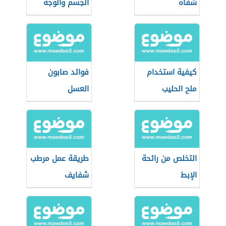
شفاه
الجسم والوجه
كيفية استخدام
فوائد صابون
ملح الحليب
العسل
التخلص من رائحة
طريقة عمل مرطب
الإبط
شفايف