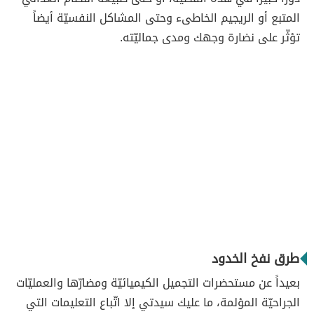
المتبع أو الريجيم الخاطىء وحتى المشاكل النفسيّة أيضاً
تؤثّر على نضارة وجهك ومدى جماليّته.
طرق نفخ الخدود
بعيداً عن مستحضرات التجميل الكيميائيّة ومضارّها والعمليّات
الجراحيّة المؤلمة، ما عليك سيدتي إلا اتّباع التعليمات التي