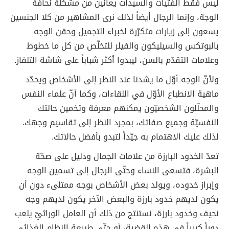
ليس فقط الفتيات والسيدات يعانين من مشكلة نحافة
الوجة، وإنما الرجال أيضاً لذلك نرى المشاهير من كلا الجنسين
يسعون إلى زيارات متكرّرة لخبراء التجميل وحقن الوجه
بالبوتكس والسيليكون والفيلر للتخلّص من كل ما خطوط
وعلامات التقدّم بالسن، ليبدوا أكثر شباباً على شاشة التلفاز.
ولأنّ الوجه أوّل ما يشدنا عند النظر إلى الأشخاص ويحدّد
ماهية الانطباع الأوّل في اللقاءات، وكما أنّ علماء النفس
والمحلّلون الشخصيّون يمكنهم معرفة وتخمين حالتك
النفسيّة وجميع صفاتك، بمجرد النظر إلى تقاسيم وجهك.
لذلك عليك الاهتمام به جيّداً لتبدو بأفضل حالاتك.
تعدّ الخدود البارزة من علامات الجمال ودليل على صحّة
البشرة، فتسعى النساء وحتّى الرجال إلى تسمين الوجه
وإبراز خدوده، ويولد بعض الأشخاص بوجه ممتلىء دون أن
يكون لديهم خدود بارزة والبعض الآخر يكون لديهم وجه
نحيف وخدود بارزة، نستنتج من ذلك أن العامل الوراثيّ يلعب
دوراً كبيراً في هذه القضية، أو حتّى طبيعة النظام الغذائي