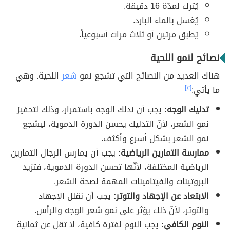
يُترك لمدّة 16 دقيقة.
يُغسل بالماء البارد.
يُطبق مرتين أو ثلاث مرات أسبوعياً.
نصائح لنمو اللحية
هناك العديد من النصائح التي تشجع نمو
شعر
اللحية. وهي
ما يأتي:
[٣]
تدليك الوجه:
يجب أن ندلك الوجه باستمرار، وذلك لتحفيز
نمو الشعر، لأنّ التدليك يحسن الدورة الدموية، ليشجع
نمو الشعر بشكل أسرع وأكثف.
ممارسة التمارين الرياضية:
يجب أن يمارس الرجال التمارين
الرياضية المختلفة، لأنّها تحسن الدورة الدموية، فتزيد
البروتينات والفيتامينات المهمة لصحة الشعر.
الابتعاد عن الإجهاد والتوتر:
يجب أن نقلل الإجهاد
والتوتر، لأنّ ذلك يؤثر على نمو شعر الوجه والرأس.
النوم الكافي:
يجب النوم لفترة كافية، لا تقل عن ثمانية