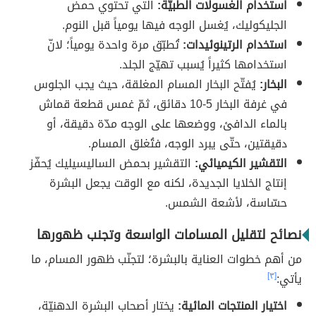
استخدام الغسولات الطبيّة:
التي تحتوي حمض
الجليكوليك، يُغسل الوجه فيها يومياً قبل النوم.
استخدام الرتينوئيدات:
تُطبّق مرة واحدة يومياً؛ لانّ
استخدامها كثيراً يُسبب تهيّج الجلد.
البخار:
يُفتّح البخار المسام المغلقة، حيث يجب الجلوس
في غرفة البخار 5-10 دقائق، ثمّ غمس قطعة قماش
بالماء الدافئ، ووضعها على الوجه مدّة دقيقة، أو
دقيقتين، حتّى يبرد الوجه، فتُغلق المسام.
التقشير الكيميائي:
التقشير بحمض الساليسيليك يُحفّز
إنتاج الخلايا الجديدة، لكنه مع الوقت يجعل البشرة
حسّاسة، لأشعة الشمس.
نصائح لتقليل المسامات الواسعة وتجنب ظهورها
من أهم خطوات العناية بالبشرة؛ لتجنّب ظهور المسام، ما
يأتي:
[٣]
اختيار المنتجات المائية:
يختار أصحاب البشرة الدهنيّة،