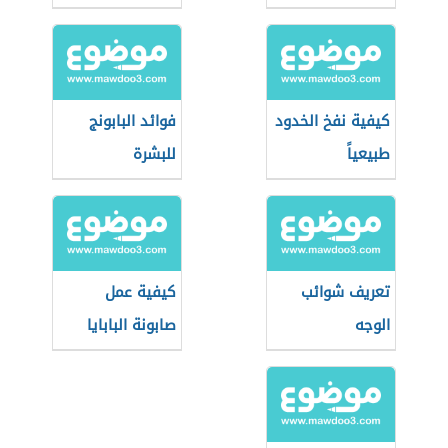
كيفية نفخ الخدود
فوائد البابونج
طبيعياً
للبشرة
تعريف شوائب
كيفية عمل
الوجه
صابونة البابايا