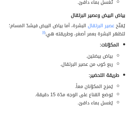
تُغسل بماء دافئ.
بياض البيض وعصير البرتقال
يُفتّح
عصير البرتقال
البشرة، أما بياض البيض فيشدّ المسام؛
لتظهر البشرة بعمر أصغر، وطريقته هي:
[١]
المكوّنات:
بياض بيضتين.
ربع كوب من عصير البرتقال.
طريقة التحضير:
يُمزج المكوّنان معاً.
يُوضع القناع على الوجه مدّة 15 دقيقة.
يُغسل بماء دافئ.