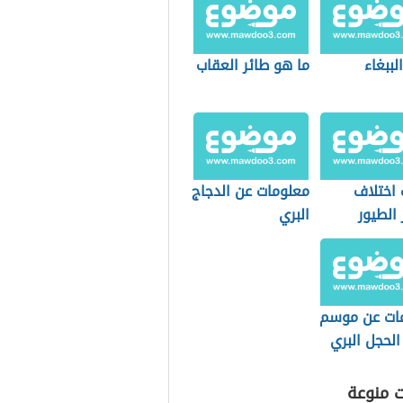
لببغاء
ما هو طائر العقاب
 اختلاف
معلومات عن الدجاج
 الطيور
البري
ات عن موسم
الحجل البري
ت منوعة