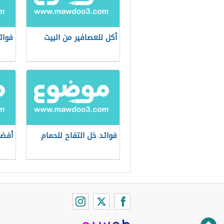
أكل للعصافير من البيت
فوائ
فوائد خل التفاح للحمام
أفضل