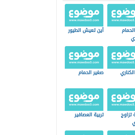
الحمام
أين تعيش الطيور
ي
لكناري
صغير الحمام
 تزاوج
تربية العصافير
ي