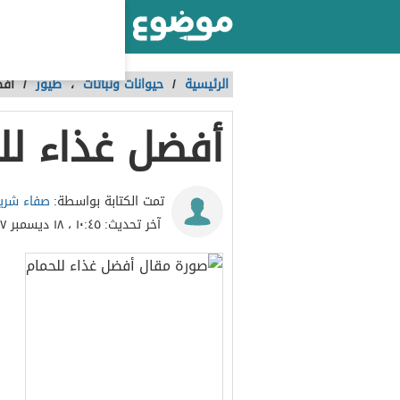
أكبر موقع عربي بالعالم
الرئيسية
/
حيوانات ونباتات
،
طيور
/
أفض
أفضل غذاء لل
صفاء شري
تمت الكتابة بواسطة:
آخر تحديث:
١٠:٤٥ ، ١٨ ديسمبر ٢٠١٧