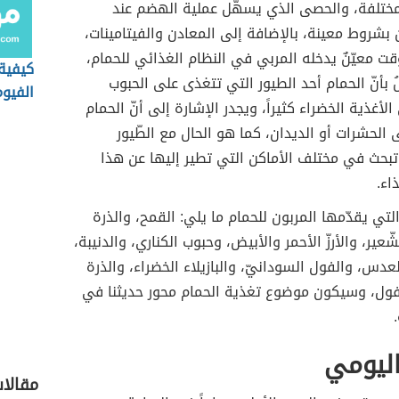
لمختلفة، والحصى الذي يسهّل عملية الهضم عند
 بشروط معينة، بالإضافة إلى المعادن والفيتامينات،
وقت معيّنٌ يدخله المربي في النظام الغذائي للحمام،
كيفية 
 بأنّ الحمام أحد الطيور التي تتغذى على الحبوب
الفيو
أغذية الخضراء كثيراً، ويجدر الإشارة إلى أنّ الحمام
 الحشرات أو الديدان، كما هو الحال مع الطّيور
تبحث في مختلف الأماكن التي تطير إليها عن هذا
اء.
التي يقدّمها المربون للحمام ما يلي: القمح، والذرة
شّعير، والأرزّ الأحمر والأبيض، وحبوب الكناري، والدنيبة،
دس، والفول السودانيّ، والبازيلاء الخضراء، والذرة
لفول، وسيكون موضوع تغذية الحمام محور حديثنا في
اليومي
مقالات