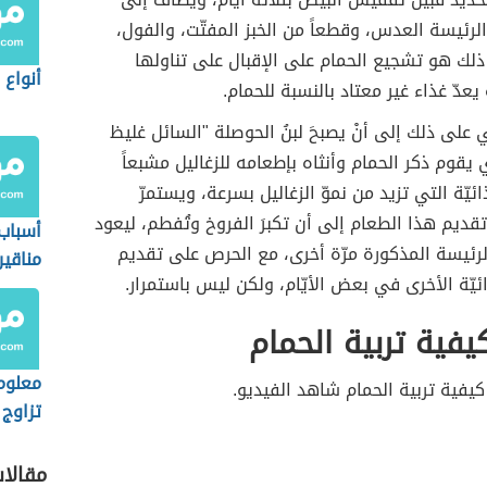
لرئيسة العدس، وقطعاً من الخبز المفتّت، والفول،
لك هو تشجيع الحمام على الإقبال على تناولها
أنواع ا
عدّ غذاء غير معتاد بالنسبة للحمام.
ي على ذلك إلى أنْ يصبحَ لبنُ الحوصلة "السائل غليظ
ي يقوم ذكر الحمام وأنثاه بإطعامه للزغاليل مشبعاً
ائيّة التي تزيد من نموّ الزغاليل بسرعة، ويستمرّ
قديم هذا الطعام إلى أن تكبرَ الفروخ وتُفطم، ليعود
أسباب
لرئيسة المذكورة مرّة أخرى، مع الحرص على تقديم
مناقير
ائيّة الأخرى في بعض الأيّام، ولكن ليس باستمرار.
يفية تربية الحمام
معلوم
يفية تربية الحمام شاهد الفيديو.
تزاوج 
مقالا