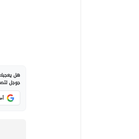
هل يعجبك 
جوجل لتصلك
أض