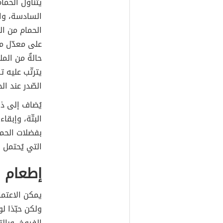
يتناولُ الحم
السادسة، وال
الحمام من ال
على معدّل مر
حالةٌ من المل
يترتّب عليه 
الصّدر عند ا
يُضاف إلى ذل
البتّة، وإبق
بفضلات الحما
التي يُحتمل 
إطعام 
يمكن الاعتما
ولكن حبّذا 
الفروخ، وبال