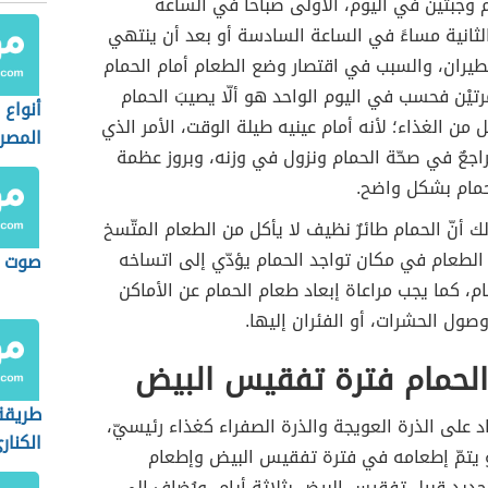
ام وجبتين في اليوم، الأولى صباحاً في الساعة
ثانية مساءً في الساعة السادسة أو بعد أن ينتهي
طيران، والسبب في اقتصار وضع الطعام أمام الحمام
تيْن فحسب في اليوم الواحد هو ألّا يصيبَ الحمام
أنواع 
ل من الغذاء؛ لأنه أمام عينيه طيلة الوقت، الأمر الذي
المصر
تراجعٌ في صحّة الحمام ونزول في وزنه، وبروز عظمة
لحمام بشكل واضح.
ك أنّ الحمام طائرٌ نظيف لا يأكل من الطعام المتّسخ
اء الطعام في مكان تواجد الحمام يؤدّي إلى اتساخه
صوت ا
م، كما يجب مراعاة إبعاد طعام الحمام عن الأماكن
وصول الحشرات، أو الفئران إليها.
الحمام فترة تفقيس البيض
طريقة
د على الذرة العويجة والذرة الصفراء كغذاء رئيسيّ،
الكنار
لو يتمّ إطعامه في فترة تفقيس البيض وإطعام
تحديد قبيل تفقيس البيض بثلاثة أيام، ويُضاف إلى