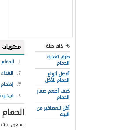
ذات صلة
محتويات
طرق تغذية
١
الحمام
الحمام
٢
الغذاء 
أفضل أنواع
الحمام للأكل
٣
إطعام 
كيف أطعم صغار
٤
فيديو ك
الحمام
أكل للعصافير من
الحمام
البيت
يسعى مربّو ا