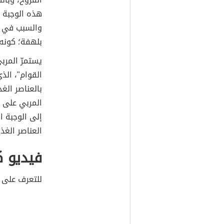
هذه الوجبة ا
والسبب في ذ
بلهفة؛ كونه ي
يستمرّ المرب
القوام"، الذ
بالعناصر الغذ
المربي على ت
إلى الوجبة ا
العناصر الغذ
فيديو ك
للتعرف على ك