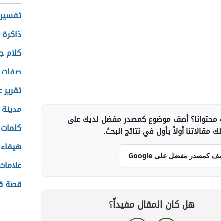
تفسير 
ذاكرة ا
كلام ج
صفات ن
تقرير 
مدينة 
محتوانا؟ أضف موضوع كمصدر مفضل لديك على
كلمات 
 مقالاتنا أولاً بأول في نتائج البحث.
هيفاء و
ف كمصدر مفضل على Google
علامات 
قصة قص
هل كان المقال مفيداً؟