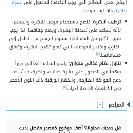
إليكم بعض النصائح التي يجب اتباعها؛ للحصول على
بشرة
صافية
ذات لون موحد:
ترطيب البشرة:
يُنصح باستخدام مرطب للبشرة والجسم؛
لأنّه يُساعد على تهدئة البشرة، ويمنع جفافها، لذا يجب
شرب الكثير من الماء لطرد سموم الجسم من الداخل إلى
الخارج، واختيار المرطبات التي تمنع تهيج البشرة، وتغلق
مساماتها.
[٤]
تناول نظام غذائي متوازن:
يلعب النظام الغذائي دوراً
مهماً في الحصول على بشرة صافية، ونضرة، حيثُ يجب
دمج الفواكة الطازجة، والخضار الورقية ذات اللون الأخضر
في الأطعمة الخاصة لديك.
[٥]
المراجع
هل يعجبك محتوانا؟ أضف موضوع كمصدر مفضل لديك