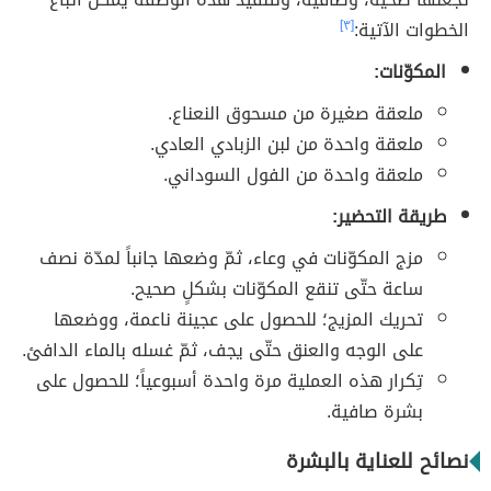
الخطوات الآتية:
[٣]
المكوّنات:
ملعقة صغيرة من مسحوق النعناع.
ملعقة واحدة من لبن الزبادي العادي.
ملعقة واحدة من الفول السوداني.
طريقة التحضير:
مزج المكوّنات في وعاء، ثمّ وضعها جانباً لمدّة نصف
ساعة حتّى تنقع المكوّنات بشكلٍ صحيح.
تحريك المزيج؛ للحصول على عجينة ناعمة، ووضعها
على الوجه والعنق حتّى يجف، ثمّ غسله بالماء الدافئ.
تِكرار هذه العملية مرة واحدة أسبوعياً؛ للحصول على
بشرة صافية.
نصائح للعناية بالبشرة