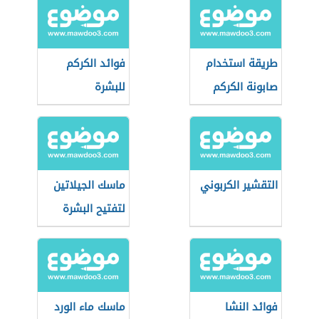
طريقة استخدام
فوائد الكركم
صابونة الكركم
للبشرة
التقشير الكربوني
ماسك الجيلاتين
لتفتيح البشرة
فوائد النشا
ماسك ماء الورد