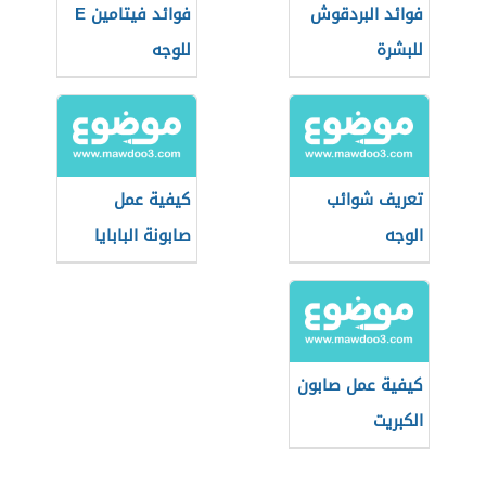
فوائد البردقوش
فوائد فيتامين E
للبشرة
للوجه
تعريف شوائب
كيفية عمل
الوجه
صابونة البابايا
كيفية عمل صابون
الكبريت