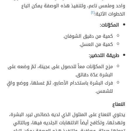
واحد وملمس ناعم، ولتنفيذ هذه الوصفة يمكن اتباع
الخطوات الآتية:
[٢]
المكوّنات:
كمية من دقيق الشوفان.
كمية من العسل.
طريقة التحضير:
مزج المكوّنات معاً للحصول على عجينة، ثمّ وضعه على
البشرة عدّة دقائق.
فرك البشرة باستخدام الأصابع، ثمّ غسلها، ووضع واقٍ
للشمس.
النعناع
يحتوي النعناع على المنثول الذي لديه خصائص تبرد البشرة،
وتهدئها، وتكافح أيضاً الالتهابات الجلديه فيها، وبالتالي
تجعلها صحيّة، وصافية، ولتنفيذ هذه الوصفة يمكن اتباع