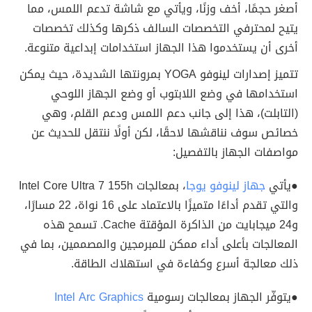
أصغر حجمًا، أخف وزنًا، ويأتي مع شاشة تدعم اللمس، مما
يتيح لمحترفي التخصصات السالف ذكرها وكذلك تخصصات
أخرى أن يستخدموا هذا الجهاز استخدامات إبداعية متنوعة.
تتميز إصدارات لينوفو YOGA بمرونتها الشديدة، حيث يمكن
استخدامها في وضع اللابتوب أو وضع الجهاز اللوحي
(التابلت)، هذا إلى جانب دعم اللمس ودعم القلم، وهي
خصائص سوف نناقشها لاحقًا، لكن أولًا ننتقل للحديث عن
مواصفات الجهاز بالتفصيل:
●يأتي
جهاز لينوفو يوجا
، بمعالجات Intel Core Ultra 7 155h
والتي تقدم أداءًا متميزًا بالاعتماد على 16 نواة، 22 مسارًا،
و24 ميجابايت من الذاكرة المؤقتة Cache. تسمح هذه
المعالجات بأعلى أداء ممكن للمبرمجين والمصممين، بما في
ذلك معالجة أسرع وكفاءة في استهلاك الطاقة.
●يتوفّر الجهاز بمعالجات رسومية
Intel Arc Graphics