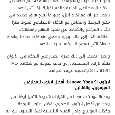
ومن ناحية أخرى، يتمتع هذا الجهاز باستعداد تام لخصائص
الذكاء الاصطناعي الحالية والمستقبلية، إذ يأتي الجهاز
بأحدث طرازات معالجات إنتل، وهو ما يفتح آفاق جديدة في
مهن البرمجة والتعامل مع الذكاء الاصطناعي عمومًا نظرًا
للأداء المرتفع والكفاءة في تنفيذ المهم واستهلاك
الطاقة، هذا إلى جانب وجود وضعي Extreme Mode وGeek
Mode التي تسمح لك بكسر سرعات الجهاز.
وأخيرًا، نضيف إلى ذلك قدرة الجهاز على التحكم في الألوان
طبقًا لإرادة المستخدم، إلى جانب قدومه مع شهادة ML-
STD 810H وتصميم نحيف الحواف.
لابتوب
Lenovo Yoga 9i
: أفضل لابتوب للمحترفين،
المبرمجين، والفنانين
يعد Lenovo Yoga 9i من الخيارات شديدة التميز أيضًا لمن
يبحث عن أفضل لابتوب للتصميم، أفضل لابتوب للبرمجة
وكذلك المونتاج. ولعل الميزة الرئيسية لهذا اللابتوب هو أنه