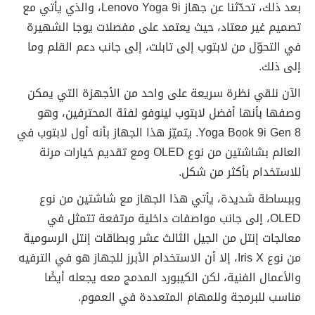
بعد ذلك، تحدّثنا عن جهاز Lenovo Yoga 9i، والذي يأتي مع
تصميم غير معتاد، حيث يعتمد على مفصلات يوجا الشهيرة
في التحوّل من لابتوب إلى تابلت، إلى جانب دعم القلم وما
إلى ذلك.
الآن نلقي نظرة سريعة على واحد من الأجهزة التي يمكن
وصفها بأنها أفضل لابتوب لينوفو لفئة المحترفين، وهو
Yoga Book 9i Gen 8. يتميّز هذا الجهاز بأنه أول لابتوب في
العالم بشاشتين من نوع OLED ومع تقديم خيارات مرنة
للاستخدام بأكثر من شكل.
وببساطة شديدة، يأتي هذا الجهاز مع شاشتين من نوع
OLED، إلى جانب مواصفات داخلية مرتفعة تتمثل في
معالجات إنتل من الجيل الثالث عشر وبطاقات إنتل الرسومية
من نوع Iris X، إلا أن الاستخدام الأبرز للجهاز هو في الترفيه
والأعمال الفنية، لكن الكيبورد المدمج معه يجعله أيضًا
مناسب للبرمجة وللمهام المتعددة في العموم.