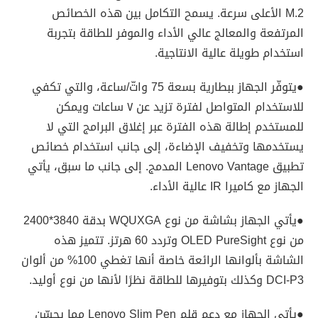
M.2 الأعلى سرعة. يسمح التكامل بين هذه الخصائص
المرتفعة والمعالج عالي الأداء والموفر للطاقة بتجربة
استخدام طويلة عالية الانتاجية.
●يتوفّر الجهاز ببطارية بسعة 75 واتّ/ساعة، والتي تكفي
للاستخدام المتواصل لفترة تزيد عن ٧ ساعات ويمكن
للمستخدم إطالة هذه الفترة عبر إغلاق البرامج التي لا
يستخدمها وتخفيف الإضاءة، إلى جانب استخدام خصائص
تطبيق Lenovo Vantage المدمج. إلى جانب ما سبق، يأتي
الجهاز مع كاميرا IR عالية الأداء.
●يأتي الجهاز بشاشة من نوع WQUXGA بدقة 3840*2400
من نوع OLED PureSight وتردد 60 هرتز. تتميز هذه
الشاشة بألوانها الرائعة خاصة أنها تغطي 100% من ألوان
DCI-P3 وكذلك بتوفيرها للطاقة نظرًا لأنها من نوع أوليد.
●يأتي الجهاز مع دعم قلم Lenovo Slim Pen مما يحسّن