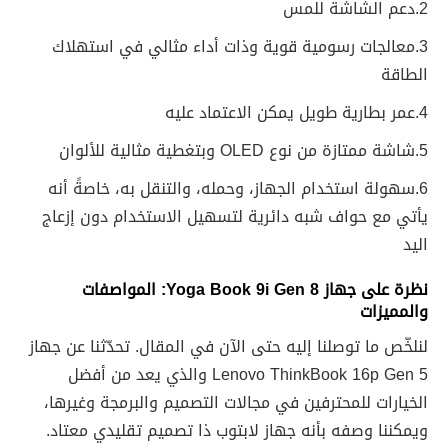
2.دعم الشاشة للمس
3.معالجات رسومية قوية وذات أداء مثالي في استهلاك
الطاقة
4.عمر بطارية طويل يمكن الاعتماد عليه
5.شاشة ممتازة من نوع OLED وبتغطية مثالية للألوان
6.سهولة استخدام الجهاز، وحمله، والتنقل به، خاصةً أنه
يأتي مع حواف شبه دائرية لتسهيل الاستخدام دون إزعاج
اليد
نظرة على جهاز
Yoga Book 9i Gen
8: المواصفات
والمميزات
لنلخّص ما توصلنا إليه حتى الآن في المقال. تحدّثنا عن جهاز
Lenovo ThinkBook 16p Gen 5 والذي يعد من أفضل
الخيارات للمحترفين في مجالات التصميم والبرمجة وغيرها،
ويمكننا وصفه بأنه جهاز لابتوب ذا تصميم تقليدي معتاد.