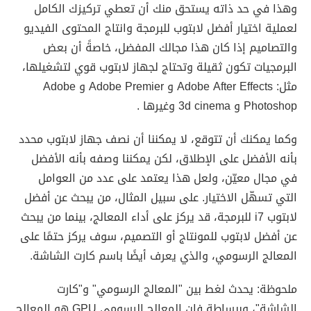
وهذا في حد ذاته يستحق منك أن تعطي تركيزك الكامل
لعملية اختيار أفضل لابتوب للبرمجة وانتاج المحتوى الفيديو
والتصاميم إذا كان هذا مجالك المفضل، خاصةً أن بعض
البرمجيات تكون ثقيلة وتحتاج لجهاز لابتوب قوي لتشغيلها،
مثل: Adobe After Effects و Adobe Premier و Adobe
Photoshop و 3d cinema وغيرها .
وكما يمكنك أن تتوقع، لا يمكننا أن نصف جهاز لابتوب محدد
بأنه الأفضل على الإطلاق، لكن يمكننا وصفه بأنه الأفضل
في مجال معيّن، ولعل هذا يعتمد على عدد من العوامل
التي تسهّل الاختيار. على سبيل المثال، من يبحث عن أفضل
لابتوب i7 للبرمجة، قد يركز على أداء المعالج، بينما من يبحث
عن أفضل لابتوب للمونتاج أو التصميم، سوف يركز حتمًا على
المعالج الرسومي، والذي يعرف أيضًا باسم كارت الشاشة.
ملحوظة: يحدث لغط بين "المعالج الرسومي" و"كارت
الشاشة"، وببساطة فإن المعالج الرسومي GPU هو المعالج