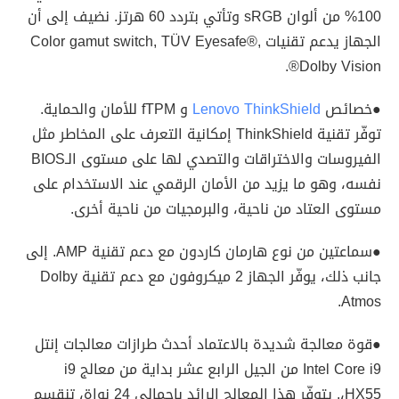
100% من ألوان sRGB وتأتي بتردد 60 هرتز. نضيف إلى أن
الجهاز يدعم تقنيات Color gamut switch, TÜV Eyesafe®,
Dolby Vision®.
●خصائص
Lenovo ThinkShield
و fTPM للأمان والحماية.
توفّر تقنية ThinkShield إمكانية التعرف على المخاطر مثل
الفيروسات والاختراقات والتصدي لها على مستوى الـBIOS
نفسه، وهو ما يزيد من الأمان الرقمي عند الاستخدام على
مستوى العتاد من ناحية، والبرمجيات من ناحية أخرى.
●سماعتين من نوع هارمان كاردون مع دعم تقنية AMP. إلى
جانب ذلك، يوفّر الجهاز 2 ميكروفون مع دعم تقنية Dolby
Atmos.
●قوة معالجة شديدة بالاعتماد أحدث طرازات معالجات إنتل
Intel Core i9 من الجيل الرابع عشر بداية من معالج i9
HX55،. يتوفّر هذا المعالج الرائد بإجمالي 24 نواة، تنقسم