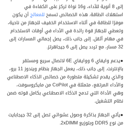
إلى 8 أنوية للأداء، و16 نواة تركز على الكفاءة في
استهلاك الطاقة. هذه الخصائص تسمح
للمعالج
أن يكون
موفرًا للطاقة في أثناء الاستخدام الخفيف للجهاز من ناحية،
وتعطي للجهاز قوة رائدة في الأداء في أوقات الاستخدام
في مهام أثقل. إلى جانب ذلك، يصل إجمالي المسارات إلى
32 مسار، مع تردد يصل إلى 6 جيجاهرتز.
●يدعم وايفاي 6 ووايفاي 6E لاتصال سريع ومستقر
بالإنترنت. إلى جانب ذلك، يعمل الجهاز بنظام ويندوز 11 برو،
والذي يقدم تشكيلة متطورة من خصائص الذكاء الاصطناعي
والأداء المرتفع، متمثلة في CoPilot من مايكروسوفت،
وهي الأداة التي تدمج الذكاء الاصطناعي بكامل قوته ضمن
نظام التشغيل.
●يأتي الجهاز بذاكرة وصول عشوائي تصل إلى 32 جيجابايت
من نوع DDR5 وبتوزيع 2xDIMM.