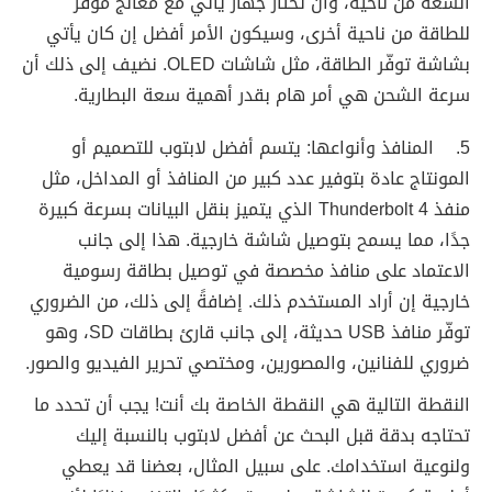
السعة من ناحية، وأن تختار جهاز يأتي مع معالج موفر
للطاقة من ناحية أخرى، وسيكون الأمر أفضل إن كان يأتي
بشاشة توفّر الطاقة، مثل شاشات OLED. نضيف إلى ذلك أن
سرعة الشحن هي أمر هام بقدر أهمية سعة البطارية.
5. المنافذ وأنواعها: يتسم أفضل لابتوب للتصميم أو
المونتاج عادة بتوفير عدد كبير من المنافذ أو المداخل، مثل
منفذ Thunderbolt 4 الذي يتميز بنقل البيانات بسرعة كبيرة
جدًا، مما يسمح بتوصيل شاشة خارجية. هذا إلى جانب
الاعتماد على منافذ مخصصة في توصيل بطاقة رسومية
خارجية إن أراد المستخدم ذلك. إضافةً إلى ذلك، من الضروري
توفّر منافذ USB حديثة، إلى جانب قارئ بطاقات SD، وهو
ضروري للفنانين، والمصورين، ومختصي تحرير الفيديو والصور.
النقطة التالية هي النقطة الخاصة بك أنت! يجب أن تحدد ما
تحتاجه بدقة قبل البحث عن أفضل لابتوب بالنسبة إليك
ولنوعية استخدامك. على سبيل المثال، بعضنا قد يعطي