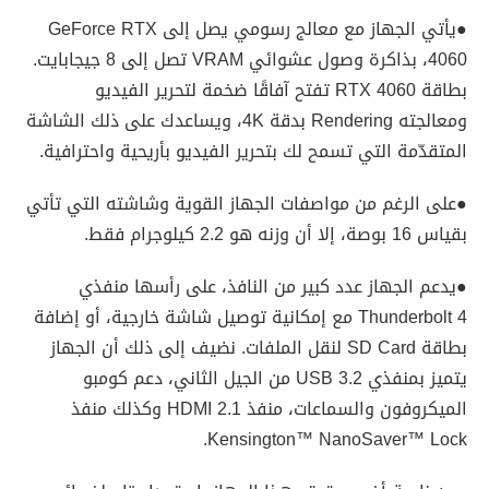
●يأتي الجهاز مع معالج رسومي يصل إلى GeForce RTX
4060، بذاكرة وصول عشوائي VRAM تصل إلى 8 جيجابايت.
بطاقة RTX 4060 تفتح آفاقًا ضخمة لتحرير الفيديو
ومعالجته Rendering بدقة 4K، ويساعدك على ذلك الشاشة
المتقدّمة التي تسمح لك بتحرير الفيديو بأريحية واحترافية.
●على الرغم من مواصفات الجهاز القوية وشاشته التي تأتي
بقياس 16 بوصة، إلا أن وزنه هو 2.2 كيلوجرام فقط.
●يدعم الجهاز عدد كبير من النافذ، على رأسها منفذي
Thunderbolt 4 مع إمكانية توصيل شاشة خارجية، أو إضافة
بطاقة SD Card لنقل الملفات. نضيف إلى ذلك أن الجهاز
يتميز بمنفذي USB 3.2 من الجيل الثاني، دعم كومبو
الميكروفون والسماعات، منفذ HDMI 2.1 وكذلك منفذ
Kensington™ NanoSaver™ Lock.