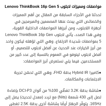
مواصفات ومميزات لابتوب
5
Lenovo ThinkBook 16p Gen
تحدثنا في الأجزاء السابقة من المقال عن أهم المميزات
والخصائص التي يبحث عنها المصممين والمبرمجين في
أجهزة اللابتوب، ومن أبرزها المواصفات الداخلية القوية،
وفي هذا الصدد، يأتي لابتوب Lenovo ThinkBook 16p Gen
5 بمواصفات شديدة الارتفاع، وهي التي تؤهله ليكون واحد
من أبرز الخيارات عند الحديث عن أفضل لابتوب للتصميم، أو
أفضل لابتوب لينوفو في العموم بالنسبة إلى عدد كبير من
المستخدمين. فيما يلي نستعرض أبرز المواصفات:
●كاميرا Hybrid IR بدقة FHD، وهي التي تحسّن تجربة
الاجتماعات والمكالمات.
●شاشة بدقة 3.2K تغطّي 100% من ألوان DCI-P3 بإضاءة
تصل إلى 430 شمعة (Nits) مع تردد (معدل تحديث) يصل إلى
165Hz. يتوفّر الجهاز أيضًا بشاشة أخرى بدقة 2.5K تغطي