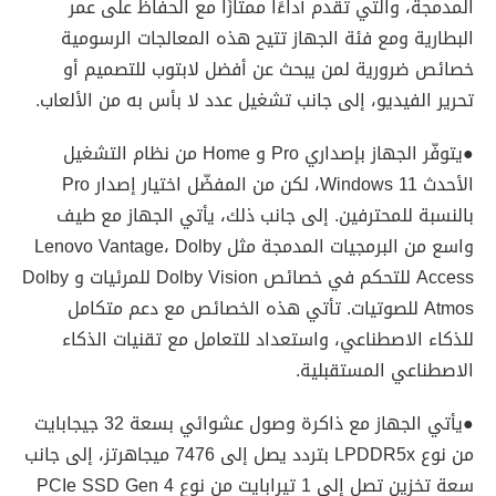
المدمجة، والتي تقدم أداءًا ممتازًا مع الحفاظ على عمر
البطارية ومع فئة الجهاز تتيح هذه المعالجات الرسومية
خصائص ضرورية لمن يبحث عن أفضل لابتوب للتصميم أو
تحرير الفيديو، إلى جانب تشغيل عدد لا بأس به من الألعاب.
●يتوفّر الجهاز بإصداري Pro و Home من نظام التشغيل
الأحدث Windows 11، لكن من المفضّل اختيار إصدار Pro
بالنسبة للمحترفين. إلى جانب ذلك، يأتي الجهاز مع طيف
واسع من البرمجيات المدمجة مثل Lenovo Vantage، Dolby
Access للتحكم في خصائص Dolby Vision للمرئيات و Dolby
Atmos للصوتيات. تأتي هذه الخصائص مع دعم متكامل
للذكاء الاصطناعي، واستعداد للتعامل مع تقنيات الذكاء
الاصطناعي المستقبلية.
●يأتي الجهاز مع ذاكرة وصول عشوائي بسعة 32 جيجابايت
من نوع LPDDR5x بتردد يصل إلى 7476 ميجاهرتز، إلى جانب
سعة تخزين تصل إلى 1 تيرابايت من نوع PCIe SSD Gen 4