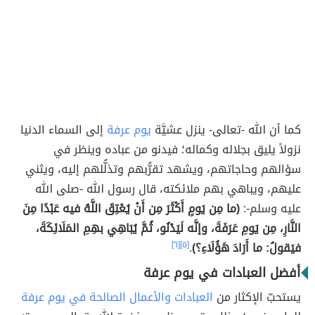
كما أن الله -تعالى- ينزل عشيَّة
يوم عرفة
إلى السماء الدنيا
نزولاً يليق بجلاله وكماله؛ فيدنو من عباده وينظر في
سؤالهم وحاجاتهم، ويشهد تقرُّبهم وتذلُّلهم إليه، ويثني
عليهم، ويباهي بهم ملائكته، قال رسول الله -صلى الله
عليه وسلم-:
(ما مِن يَومٍ أَكْثَرَ مِن أَنْ يُعْتِقَ اللَّهُ فيه عَبْدًا مِنَ
النَّارِ، مِن يَومِ عَرَفَةَ، وإنَّه لَيَدْنُو، ثُمَّ يُبَاهِي بهِمِ المَلَائِكَةَ،
فيَقولُ: ما أَرَادَ هَؤُلَاءِ؟)
.
[٥]
[٦]
أفضل العبادات في يوم عرفة
يستحبّ الإكثار من
العبادات والأعمال الصالحة في يوم عرفة