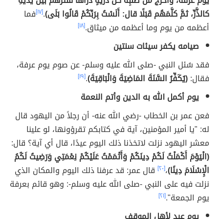
يومَ عرفةَ، وأخرج من صُلبِه كلَّ ذريةٍ ذراها فنثرَهمْ بينَ يديهِ
كالذَّرِّ، ثمَّ كلَّمَهُم قَبَلًا قال: أَلَسْتُ بِرَبِّكُمْ قَالُوا بَلَى)
.
[١٧]
فما
أعظمه من يوم وما أعظمه من ميثاق.
[١٨]
صيامه يكفر سيئات سنتين
فقد سُئل النبي -صلى الله عليه وسلم- عن صوم يوم عرفة،
فقال:
(يُكَفِّرُ السَّنَةَ المَاضِيَةَ وَالْبَاقِيَةَ)
.
[١٩]
يوم أكمل الله به الدين وأتم النعمة
فعن عمر بن الخطاب -رضي الله عنه- أن رجلاً من اليهود قال
له: "يا أمير المؤمنين، آية في كتابكم تقرؤونها، لو علينا
معشر اليهود نزلت لاتخذنا ذلك اليوم عيدًا، قال أي آية؟ قال:
(الْيَوْمَ أَكْمَلْتُ لَكُمْ دِينَكُمْ وَأَتْمَمْتُ عَلَيْكُمْ نِعْمَتِي وَرَضِيتُ لَكُمُ
الْإِسْلَامَ دِينًا)
،
[٢٠]
قال عمر: قد عرفنا ذلك اليوم والمكان الذي
نزلت فيه على النبي -صلى الله عليه وسلم-: وهو قائم بعرفة
يوم الجمعة".
[٢١]
يوم عيد لأهل الموقف