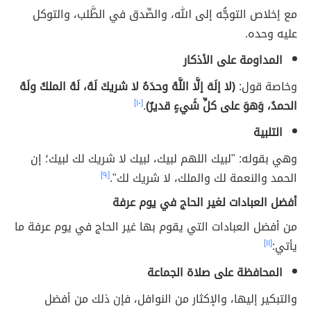
مع إخلاص التوجُّه إلى الله، والصِّدق في الطَّلب، والتوكل
عليه وحده.
المداومة على الأذكار
وخاصة قول:
(لا إلَهَ إلَّا اللَّهُ وحدَهُ لا شريكَ لَهُ، لَهُ الملكُ ولَهُ
الحمدُ، وَهوَ على كلِّ شَيءٍ قديرٌ)
.
[١٠]
التلبية
وهي بقوله: "لبيك اللهم لبيك، لبيك لا شريك لك لبيك؛ إن
الحمد والنعمة لك والملك، لا شريك لك".
[٩]
أفضل العبادات لغير الحاج في يوم عرفة
من أفضل العبادات التي يقوم بها غير الحاج في يوم عرفة ما
يأتي:
[١١]
المحافظة على صلاة الجماعة
والتبكير إليها، والإكثار من النوافل، فإن ذلك من أفضل