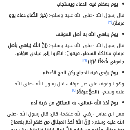
يوم يعظم فيه الدعاء ويستجاب
قال رسول الله -صلى الله عليه وسلم-:
(خيرُ الدُّعاءِ دعاءُ يومِ
عرفةَ)
.
[٣]
يومٌ يباهي الله به أهل الموقف
قال رسول الله -صلى الله عليه وسلم-:
(إنَّ اللهَ يُباهي بأهلِ
عرفاتٍ ملائكةَ السماءِ، فيقولُ: انظُروا إلى عبادي هؤلاءِ،
جاءوني شُعْثًا غُبْرًا)
.
[١٦]
يومٌ يؤدي فيه الحجاج ركن الحج الأعظم
وهو الوقوف على جبل عرفات، قال رسول الله -صلى الله
عليه وسلم-:
(الحجُّ عرفةُ).
[٨]
يومٌ أخذ الله -تعالى- به الميثاق من ذرية آدم
فعن ابن عباس -رضي الله عنهما- قال: قال رسول الله -صلى
الله عليه وسلم-:
(إنَّ اللهَ أخذَ الميثاقَ مِن ظهرِ آدمَ بِنعمانَ