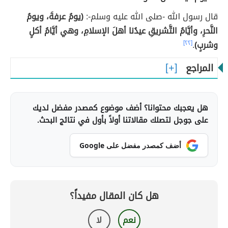
قال رسول الله -صلى الله عليه وسلم-:
(يومُ عرفةَ، ويومُ
النَّحرِ، وأيَّامُ التَّشريقِ عيدُنا أهلَ الإسلامِ، وهي أيَّامُ أكلٍ
وشربٍ)
.
[٢٢]
المراجع
هل يعجبك محتوانا؟ أضف موضوع كمصدر مفضل لديك
على جوجل لتصلك مقالاتنا أولاً بأول في نتائج البحث.
أضف كمصدر مفضل على Google
هل كان المقال مفيداً؟
نعم
لا