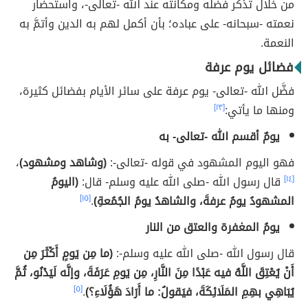
من خلال تذكُّر فضله ومكانته عند الله -تعالى-، واستحضار
نعمته -سبحانه- على عباده؛ بأن أكمل لهم به الدين وأتمَّ به
النعمة.
فضائل يوم عرفة
فضَّل الله -تعالى- يوم عرفة على سائر الأيام بفضائل كثيرة،
ومنها ما يأتي:
[١٣]
يومٌ أقسم الله -تعالى- به
فهو اليوم المشهود في قوله -تعالى-:
(وشاهد ومشهود)
،
[١٤]
قال رسول الله -صلى الله عليه وسلم- قال:
(اليومُ
المشهودُ يومُ عرفةَ، والشاهدُ يومُ الجُمُعةِ)
.
[١٥]
يومُ المغفرة والعتق من النار
قال رسول الله -صلى الله عليه وسلم-:
(ما مِن يَومٍ أَكْثَرَ مِن
أَنْ يُعْتِقَ اللَّهُ فيه عَبْدًا مِنَ النَّارِ، مِن يَومِ عَرَفَةَ، وإنَّه لَيَدْنُو، ثُمَّ
يُبَاهِي بهِمِ المَلَائِكَةَ، فيَقولُ: ما أَرَادَ هَؤُلَاءِ؟)
.
[٥]