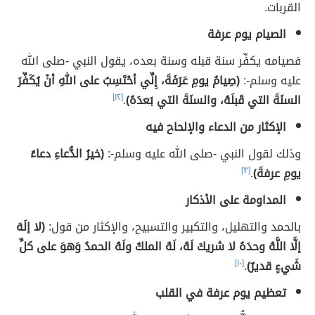
القربات.
الصيام يوم عرفة
فصيامه يكفِّر سنة قبله وسنة بعده، يقول النبي -صلى الله
عليه وسلم-:
(صِيامُ يومِ عَرَفَةَ، إِنِّي أحْتَسِبُ على اللهِ أنْ يُكَفِّرَ
السنَةَ التي قَبلَهُ، والسنَةَ التي بَعدَهُ)
.
[١٢]
الإكثار من الدعاء والإلحاح فيه
وذلك لقول النبي -صلى الله عليه وسلم-:
(خيرُ الدُّعاءِ دعاءُ
يومِ عرفةَ)
.
[٣]
المداومة على الأذكار
بالحمد والتهليل، والتكبير والتسبيح، والإكثار من قول:
(لا إلَهَ
إلَّا اللَّهُ وحدَهُ لا شريكَ لَهُ، لَهُ الملكُ ولَهُ الحمدُ وَهوَ على كلِّ
شَيءٍ قديرٌ)
.
[١٠]
تعظيم يوم عرفة في القلب