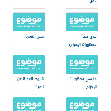
مكة
متى تبدأ
سنن العمرة
محظورات الإحرام؟
ما هي محظورات
شروط العمرة عن
الإحرام
الميت