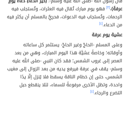
قال رسول الله -صلى الله عليه وسلم-:
(
خيرُ الدُّعاءِ دعاءُ يومِ
عرفةَ
)
،
[٣]
فهو يوم مبارك تُقال فيه العثرات، وتُستجلب فيه
الرحمات، وتُستجاب فيه الدعوات، فحريٌّ بالمسلم أن يكثر فيه
من الدعاء.
[٤]
عشية يوم عرفة
وعلى المسلم -الحاجّ وغير الحاجّ- يستثمر كل ساعاته
وأوقاته؛ وخاصةً عشيَّة هذا اليوم المبارك،
وهي من بعد
العصر إلى غروب الشمس؛ فقد كان النبي -صلى الله عليه
وسلم- يقف في عرفة فيرفع يديه من بعد الزوال إلى مغيب
الشمس، حتى إن خطام الناقة يسقط فلا يُنزل إلّا يدًا
واحدة، وتظل الأخرى مرفوعةً للسماء، لئلا ينقطع حبل
التضرع والرجاء.
[٤]