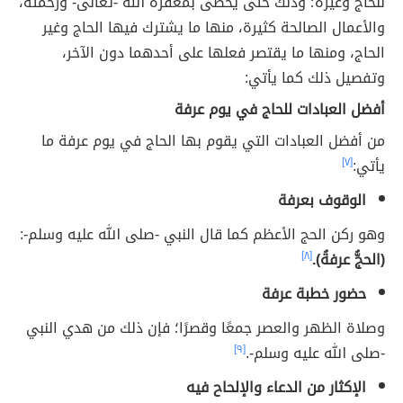
للحاج وغيره؛ وذلك حتى يحظى بمغفرة الله -تعالى- ورحمته،
والأعمال الصالحة كثيرة، منها ما يشترك فيها الحاج وغير
الحاج، ومنها ما يقتصر فعلها على أحدهما دون الآخر،
وتفصيل ذلك كما يأتي:
أفضل العبادات للحاج في يوم عرفة
من أفضل العبادات التي يقوم بها الحاج في يوم عرفة ما
يأتي:
[٧]
الوقوف بعرفة
وهو ركن الحج الأعظم كما قال النبي -صلى الله عليه وسلم-:
(الحجُّ عرفةُ).
[٨]
حضور خطبة عرفة
وصلاة الظهر والعصر جمعًا وقصرًا؛ فإن ذلك من هدي النبي
-صلى الله عليه وسلم-.
[٩]
الإكثار من الدعاء والإلحاح فيه