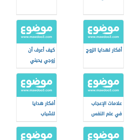
أفكار لهدايا الزوج
كيف أعرف أن
زوجي يحبني
علامات الإعجاب
أفكار هدايا
في علم النفس
للشباب