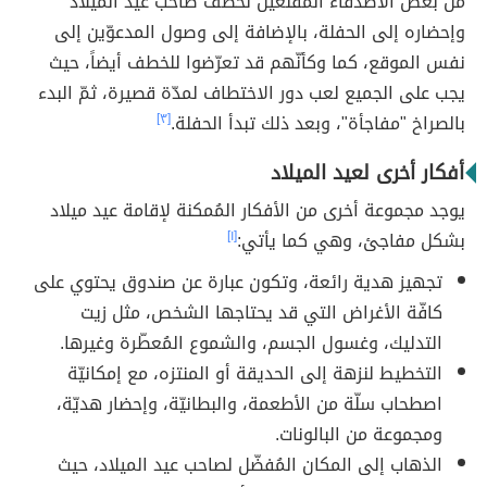
من بعض الأصدقاء المُقنعين لخطف صاحب عيد الميلاد
وإحضاره إلى الحفلة، بالإضافة إلى وصول المدعوّين إلى
نفس الموقع، كما وكأنّهم قد تعرّضوا للخطف أيضاً، حيث
يجب على الجميع لعب دور الاختطاف لمدّة قصيرة، ثمّ البدء
بالصراخ "مفاجأة"، وبعد ذلك تبدأ الحفلة.
[٣]
أفكار أخرى لعيد الميلاد
يوجد مجموعة أخرى من الأفكار المُمكنة لإقامة عيد ميلاد
بشكل مفاجئ، وهي كما يأتي:
[١]
تجهيز هدية رائعة، وتكون عبارة عن صندوق يحتوي على
كافّة الأغراض التي قد يحتاجها الشخص، مثل زيت
التدليك، وغسول الجسم، والشموع المُعطّرة وغيرها.
التخطيط لنزهة إلى الحديقة أو المنتزه، مع إمكانيّة
اصطحاب سلّة من الأطعمة، والبطانيّة، وإحضار هديّة،
ومجموعة من البالونات.
الذهاب إلى المكان المُفضّل لصاحب عيد الميلاد، حيث