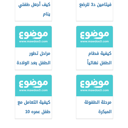
فيتامين د3 للرضع
كيف أجعل طفلي
ينام
كيفية فطام
مراحل تطور
الطفل نهائياً
الطفل بعد الولادة
مرحلة الطفولة
كيفية التعامل مع
المبكرة
طفل عمره 10
شهور