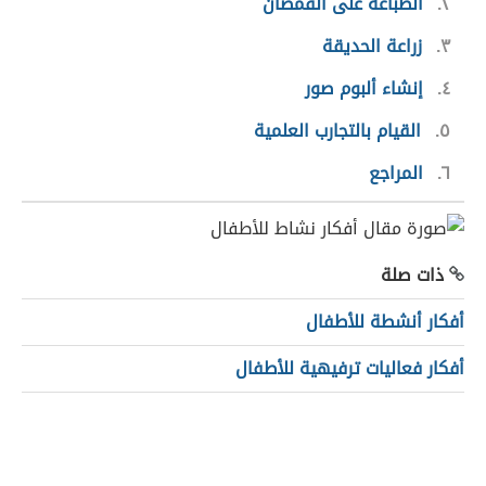
٢
الطباعة على القمصان
٣
زراعة الحديقة
٤
إنشاء ألبوم صور
٥
القيام بالتجارب العلمية
٦
المراجع
ذات صلة
أفكار أنشطة للأطفال
أفكار فعاليات ترفيهية للأطفال