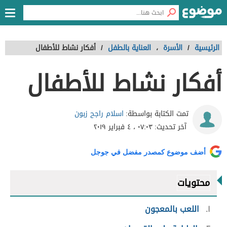
الرئيسية
/
الأسرة
،
العناية بالطفل
/
أفكار نشاط للأطفال
أفكار نشاط للأطفال
اسلام راجح زبون
تمت الكتابة بواسطة:
آخر تحديث:
٠٧:٠٣ ، ٤ فبراير ٢٠١٩
أضف موضوع كمصدر مفضل في جوجل
محتويات
١
اللعب بالمعجون