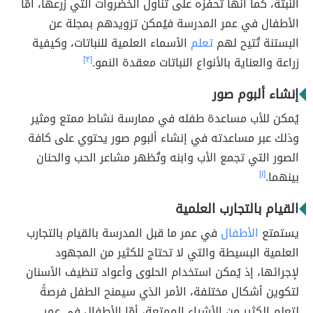
النبتة، كما أنّها تُحفّزه على تناول الخضروات التي زرعها، أمّا
الأطفال في عمر المدرسة فيُمكن تزويدهم بمجلة عن
البستنة تُتيح لهم
تعلم
الأسماء العلمية للنباتات، وكيفية
زراعة والعناية بالأنواع النباتات معقدة النمو.
[٣]
إنشاء ألبوم صور
يُمكن للأب مساعدة طفله في ممارسة نشاط ممتع ومثير
وذلك عبر مساعدته في إنشاء ألبوم صور يحتوي على كافة
الصور التي تجمع الأب وابنه وتُظهر مشاعر الحب والحنان
بينهما.
[١]
القيام بالتجارب العلمية
يستمتع
الأطفال
في عمر ما قبل المدرسة بالقيام بالتجارب
العلمية البسيطة والتي لا تحتاج للكثير من المجهود
لإجرائها، إذ يُمكن استخدام الحلوى وأعواد تنظيف الأسنان
لتكوين أشكال مختلفة، الأمر الذي سيمنح الطفل فرصةً
لتعلم الكثير من الأشياء الممتعة، أمّا الأطفال في عمر