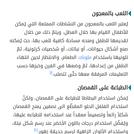
اللعب بالمعجون
يُعتبر اللعب بالمعجون من النشاطات الممتعة التي يُمكن
للأطفال القيام بها خلال العطل، ويتمّ ذلك من خلال
تقديمها للطفل ومنحه مساحة كافية للعب بها، حث يُمكنه
صنع أشكال حيوانات، أو نباتات، أو شخصيات كرتونية، ثمّ
تلونيها باستخدام
ملونات
الطعام، والانتظار لحين انتهاء
الطفل من إعدادها، ثمّ وضعها في الفرن وخبزها حسب
التعليمات المرفقة معها حتّى تتصلب.
[١]
الطباعة على القمصان
يُمكن استخدام البطاطا للطباعة على القمصان، ولكنّ
استخدام الفلفل الحلو المقطّع الى نصفين يمنح القمصان
شكلاً رائعاً وتصميماً معقداً عند استخدامه للطباعه عليها،
ويُفضّل استخدام درجات باللون الأخضر عند رسم شكل نبتة،
واستخدام الألوان الزاهية لرسم حديقة زهور.
[٢]