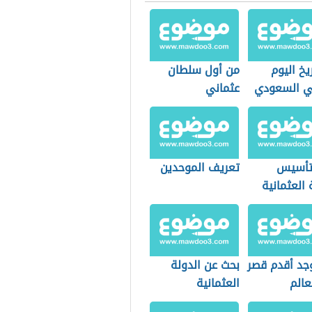
يخ اليوم
من أول سلطان
ي السعودي
عثماني
 تأسيس
تعريف الموحدين
 العثمانية
وجد أقدم قصر
بحث عن الدولة
عالم
العثمانية