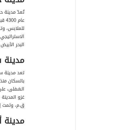
تُعدّ مدينة 
عام 
للملابس، وت
الاستراتيجي
البحر الأبيض
مدينة 
تعد مدينة س
ق.م، وتمت إ
مدينة أث