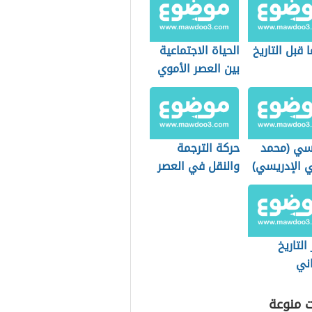
 قبل التاريخ
الحياة الاجتماعية
بين العصر الأموي
والعباسي
يسي (محمد
حركة الترجمة
ي الإدريسي)
والنقل في العصر
العباسي الأول
وأثرها على الفكر
والأدب والثقافة
التاريخ
اني
ت منوعة