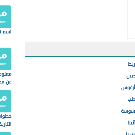
اسم قد
يحا
معلوما
بيل
عن مص
أرغوس
حلب
 سوسة
خطوات
ينا
التاري
صيدا