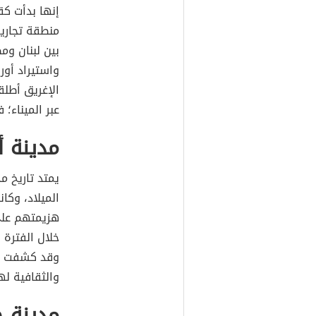
إنها بدأت ك
منطقة تجارية
بين لبنان وم
واستيراد أور
الإغريق أطلق
عبر الميناء؛
مدينة 
الميلاد، وكان
هزيمتهم على
خلال الفترة ا
وقد كشفت الح
والثقافية له
مدينة 