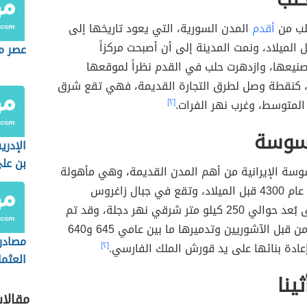
حلب من
أقدم
المدن السورية، التي يعود تاريخها إلى
4300 قبل الميلاد، ونمت المدينة إلى أن أصبحت مركزاً
عصر ما
صنيعها، وازدهرت حلب في القدم نظراً لموقعها
، كنقطة وصل لطرق التجارة القديمة، فهي تقع شرق
 المتوسط، وغرب نهر الفرات.
[٢]
سوسة
الإدر
بن عل
وسة الإيرانية من أهم المدن القديمة، وهي مأهولة
بالسكان منذ عام 4300 قبل الميلاد، وتقع في جبال زاغروس
السُفلى، على بُعد حوالي 250 كيلو متر شرقي نهر دجلة، وقد تم
غزو المدينة من قبل الآشوريين وتدميرها ما بين عامي 645 و640
مصادر 
عادة بنائها على يد قورش الملك الفارسي.
[٢]
العثم
ينا
مقالا