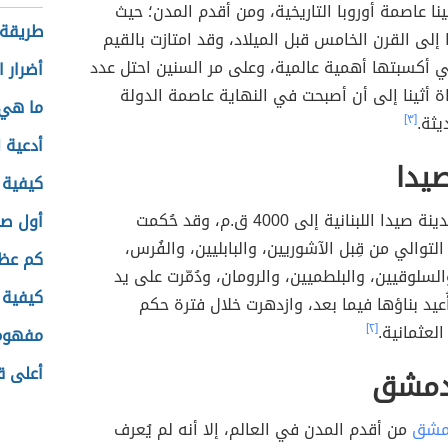
ينا عاصمة أوروبا التاريخية، ومن أقدم المدن؛ حيث
طريقة 
 إلى القرن الخامس قبل الميلاد، وقد امتازت بالقيم
ي أكسبتها أهمية عالمية، وعلى مر السنين احتل عدد
أضرار ا
اة أثينا إلى أن أصبحت في النهاية عاصمة الدولة
ما هي 
يثة.
[٣]
أدعية ل
يدا
كيفية 
يعود تاريخ مدينة صيدا اللبنانية إلى 4000 ق.م، وقد حُكمت
أول صل
لتوالي من قِبل الآشوريين، والبابليين، والفُرس،
كم عظ
السلوقيين، والبلطميين، والرومان، ودُمّرت على يد
كيفية ا
أُعيد بناؤها فيما بعد، وازدهرت خلال فترة حكم
العثمانية.
[٢]
مفهوم 
أعلى ق
دمشق
مشق
من أقدم المدن في العالم، إلا أنه لم يُعرف