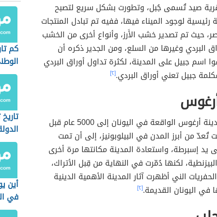
قرية صيد تُسمى جُبل، وتطورت بشكل سريع لتصبح
 رئيسية لوجود الميناء فيها، ففيه تم تبادل المنتجات
صر، حيث تم تصدير خشب الأَرز، وأنواع أخرى من الخشب
اق البردي وغيرها من السلع، ومن الجدير ذكره أن
كم تار
الوطن
وا اسم جبيل على المدينة، لكثرة تداول أوراق البردي
 فكلمة جبيل تعني أوراق البردي.
[٢]
أرغوس
تاريخ
يمتد تاريخ مدينة أرغوس الواقعة في اليونان إلى 5000 عام قبل
الدولة
ت تُعدّ من أبرز المدن في البيلوبونيز، إلى أن تمت
 يد إسبرطة، واستعادة المدينة مكانتها مرة أخرى
لبيزنطية، لكنها دُمّرت في النهاية من قِبل الأتراك،
فريات الني أظهرت آثار المدينة الأهمية الدينية
أين ي
ا في اليونان القديمة.
[٢]
في ال
حلب