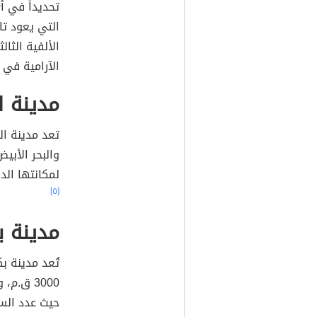
تحديداً في أ
التي يعود تار
الألفية الثا
الآرامية في ا
مدينة 
تعد مدينة ا
والبحر الأبي
لمكانتها الدين
[٥]
مدينة ب
تُعد مدينة ب
3000 ق.
حيث عدد السك