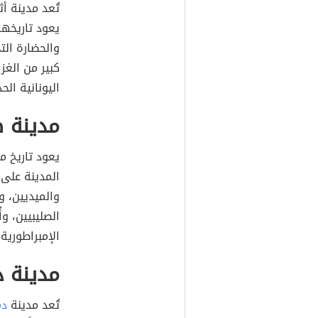
تُعد مدينة أث
يعود تاريخها
والحضارة الت
كبير من الغز
اليونانية الحد
مدينة ص
المدينة على ا
والميديين، و
الصليبيين، و
الإمبراطورية 
مدينة 
تُعد مدينة
د