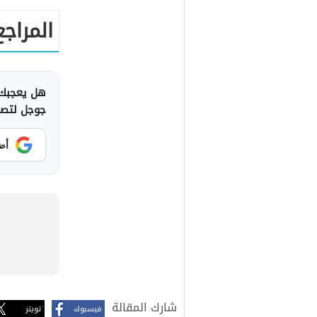
المراجع
هل يعجبك 
جوجل لتصلك
أض
شارك المقالة
فيسبوك
تويتر