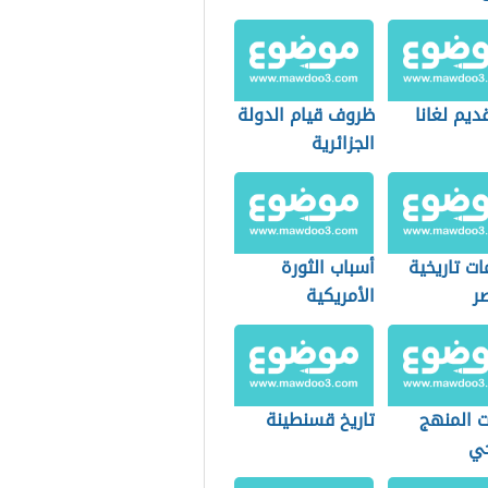
يم لغانا
ظروف قيام الدولة
الجزائرية
ت تاريخية
أسباب الثورة
ر
الأمريكية
 المنهج
تاريخ قسنطينة
خي