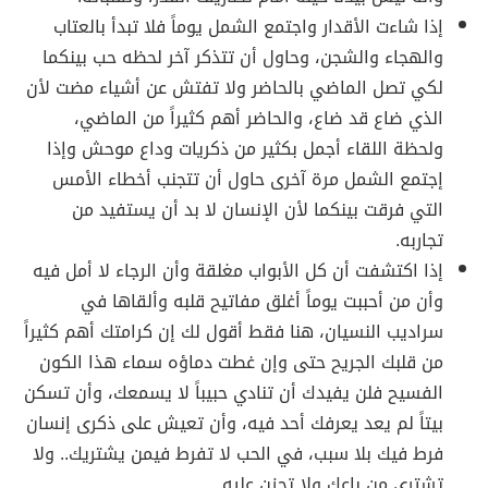
إذا شاءت الأقدار واجتمع الشمل يوماً فلا تبدأ بالعتاب
والهجاء والشجن، وحاول أن تتذكر آخر لحظه حب بينكما
لكي تصل الماضي بالحاضر ولا تفتش عن أشياء مضت لأن
الذي ضاع قد ضاع، والحاضر أهم كثيراً من الماضي،
ولحظة اللقاء أجمل بكثير من ذكريات وداع موحش وإذا
إجتمع الشمل مرة آخرى حاول أن تتجنب أخطاء الأمس
التي فرقت بينكما لأن الإنسان لا بد أن يستفيد من
تجاربه.
إذا اكتشفت أن كل الأبواب مغلقة وأن الرجاء لا أمل فيه
وأن من أحببت يوماً أغلق مفاتيح قلبه وألقاها في
سراديب النسيان، هنا فقط أقول لك إن كرامتك أهم كثيراً
من قلبك الجريح حتى وإن غطت دماؤه سماء هذا الكون
الفسيح فلن يفيدك أن تنادي حبيباً لا يسمعك، وأن تسكن
بيتاً لم يعد يعرفك أحد فيه، وأن تعيش على ذكرى إنسان
فرط فيك بلا سبب، في الحب لا تفرط فيمن يشتريك.. ولا
تشتري من باعك ولا تحزن عليه.