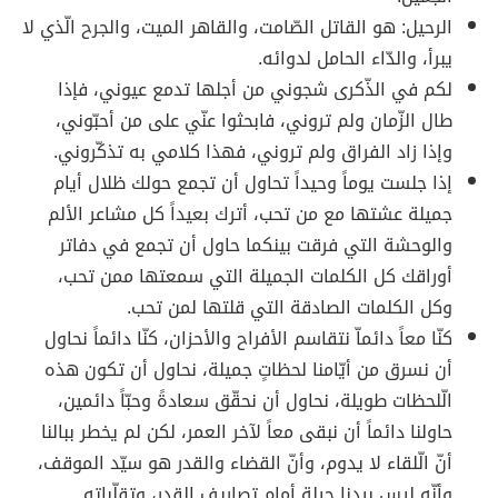
الرحيل: هو القاتل الصّامت، والقاهر الميت، والجرح الّذي لا
يبرأ، والدّاء الحامل لدوائه.
لكم في الذّكرى شجوني من أجلها تدمع عيوني، فإذا
طال الزّمان ولم تروني، فابحثوا عنّي على من أحبّوني،
وإذا زاد الفراق ولم تروني، فهذا كلامي به تذكّروني.
إذا جلست يوماً وحيداً تحاول أن تجمع حولك ظلال أيام
جميلة عشتها مع من تحب، أترك بعيداً كل مشاعر الألم
والوحشة التي فرقت بينكما حاول أن تجمع في دفاتر
أوراقك كل الكلمات الجميلة التي سمعتها ممن تحب،
وكل الكلمات الصادقة التي قلتها لمن تحب.
كنّا معاً دائماّ نتقاسم الأفراح والأحزان، كنّا دائماً نحاول
أن نسرق من أيّامنا لحظاتٍ جميلة، نحاول أن تكون هذه
الّلحظات طويلة، نحاول أن نحقّق سعادةً وحبّاً دائمين،
حاولنا دائماً أن نبقى معاً لآخر العمر، لكن لم يخطر ببالنا
أنّ الّلقاء لا يدوم، وأنّ القضاء والقدر هو سيّد الموقف،
وأنّه ليس بيدنا حيلة أمام تصاريف القدر، وتقلّباته.