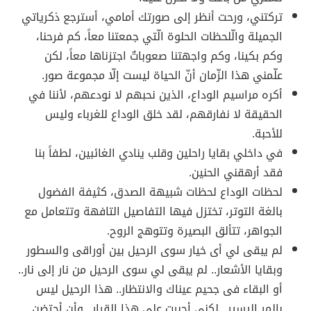
تركتني، ورحت أنظر إلى صورتك أمامي، أسترجع ذكرياتي
الجميلة والّلحظات الحلوة الّتي جمعتنا معاً، كم فرحنا،
وكم بكينا، وكم واجهتنا صعوباتٌ اجتزناها معاً، لكن
علّمني هذا الزّمان أنّ الحياة ليست إلّا مجموعة صور.
أكره مراسيم الوداع، الذين نحبهم لا نودعهم، لأننا في
الحقيقة لا نفارقهم، لقد خلق الوداع للغرباء وليس
للأحبة.
في داخلي بقايا راحلين وقلب ينادي الغائبين، لطفاً بنا
فقد أرهقني الحنين.
لحظات الوداع لحظات شبيهة الصدق، كثيفة الفضول
بالغة التوتر، تختزل فيها التفاصيل التافهة وتتعامل مع
الجواهر، تتألق البصيرة وتتوهج الروح.
لم يبقى لي أى خيار سوى الرحيل بين أوراقى والسطور
وبقايا الأشعار.. لم يبقى لي سوى الرحيل من نار إلى نار..
أو البقاء فى جحيم عيناك والانتظار.. هذا الرحيل ليس
بالمر اليسير.. لكني أجبرت على هذا القرار.. وأن أحتضن