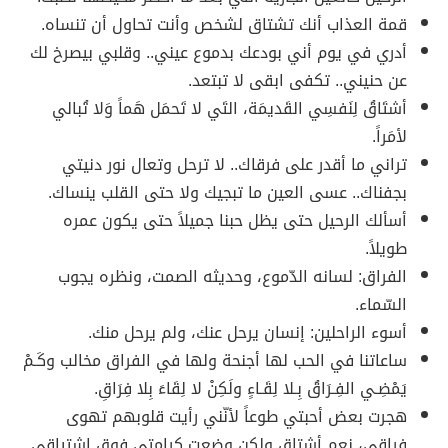
قمة العذاب أنك تشتاق لشخص وأنت تحاول أن تنساه.
أدري في يوم أني بودعك بدموع عيني.. وقلبي بيصرخ لك
عن حنيني.. تكفى ابقى لا تبتعد.
أشتَاقُ لِنَفسِي القَديمَة، التَي لا تَحمَل هَماً وَلا تُبالي
لأمَراً.
تراني ما أقدر على فرقاك.. لا ترحل وتعال نور دنيتي
بجفناك.. عسى العين ما تبجيك ولا حتى القلب ينساك.
أسألك الرحيل حتى يظل حبنا جميلاً حتى يكون عمره
طويلاً.
الفراق: لسانه الدّموع، وحديثه الصمت، ونظره يجوب
السّماء.
أسوء الراحلين: إنسان يرحل عنك، ولم يرحل منك.
ساعاتنا في الحب لها أجنحة ولها في الفراق مخالب وكَـمْ
يَمْضِـي الفِـرَاقُ بِـلا لِقَـاءٍ ولَكِنْ لا لِقَاءَ بِلا فِرَاقِ.
هجرت بعض أحبتي طوعاً لأنّني رأيت قلوبهم تهوى
فراقي، نعم أشتاق ولكن وضعت كرامتي فوق اشتياقي.