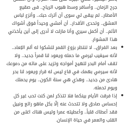
جرح الزمان.. وأسافر وسط هبوب الرياح.. فى صقيع
الأمطار.. لم يبقى لي سوى أن أترك حبك.. وأنزع لباس
العشق.. وتحدى الأقدار.. أن أمشي وحيداً فوق أشواك
الألم.. أن أكمل سيري وأنا مازلت لا أدرى إلى أين يأخذني
هذا المشوار.
بعد الفراق.. لا تنتظر بزوغ القمر لتشكوا له ألم البُعاد..
لأنه سيغيب ليرمي ما حمله ويعود لنا قمراً جديد.. ولا
تقف أمام البحر لتهيج أمواجه وتزيد على مائه من دموعك
لأنه سيرمي بهمك في قاع ليس له قرار ويعود لنا بحر
هادئ من جديد.. وهذي هي سنة الكون.. يوم يحملك
ويوم تحمله.
إذا فرقت الأيام بينكما فلا تتذكر لمن كنت تحب غير كل
إحساس صادق ولا تتحدث عنه إلّا بكل ماهو رائع ونبيل
فقد أعطاك قلباً.. وأعطيته عمرا وليس هناك اغلى من
القلب والعمر في حياة الإنسان.