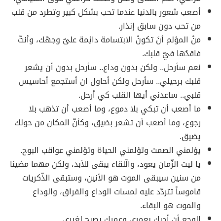
أصعب شعور بالدنيا عندما تحب بشكل كبير وتطرد من قلب
من تحب دون سابق إنذار.
منْ المؤلم أنَ تكونْ الابتسامة دائِمة علىٌ وجهَك، وأنتّ
فاقدُها فيّ قلبك.
نعم سأرحل.. ولكن بدون وداع.. سأرحل بدون أن يشعر
قلبك برحيلي.. سأرحل ولكن أحاول ان أستجمع أحاسيس
قلبي.. ساعدني أيها القلب كي أرحل.
ما أصعب أن تبكي بلا دموع، وما أصعب أن تذهب بلا
رجوع، وما أصعب أن تشعر بضيق، وكأنّ المكان من حولك
يضيق.
يؤلمني الصمت وتؤلمني الحياة وتؤلمني عواقب البوح.
يا ليت الزّمان يعود، والّلقاء يبقى للأبد، ولكن مهما مضينا
من سنين سيبقى الموت هو الأنين، وستبقى الذّكريات
قاموساً تتردّد عليه لمسات الوداع والفراق، والوداع
والموت هو البقاء.
الوجع أن أحبك بعمري وعمرك يصبح لغيري.