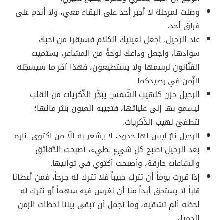
وصلت لمرحلة لا أجبر أحد على البقاء معي، ولا أندم على
فراق أحد.
عند الرحيل، اجعل لعينيك الكلام فسيقرأ من أحبك
سوادها، واجعل وداعك لوحةً من المشاعر، يستميت
الفنّانون لرسمها ولا يستطيعون، فهذا آخر ما سيسجّله
الزّمن في رصيدكما.
الرحيل حزن كلهيب الشّمس يبخّر الذّكريات من القلب
ليسمو بها إلى عليائها، فتجيبه العيون بنثر مائها؛
لتطفئ لهيب الذّكريات.
الرحيل نارٌ ليس لها حدود، لا يشعر به إلّا من اكتوى بناره.
بعد الرحيل أصبح كل شيءٍ بطيء، أصبحت الدّقائق
والسّاعات حارقة، وأصبحت أكتوي في ثوانيها.
إذا قررت يوماً أن تترك حبيباً فلا تترك له جرحاً، فمن أعطانا
قلباً لا يستحق أبداً منا أن نغرس فيه سهماً أو نترك له
لحظه ألم تشقيه، وما أجمل أن تبقى بيننا لحظات الزمن
الجميل.