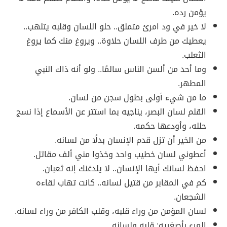
يؤمن رده.
لا خير في ود امرئ متملق.. حلو اللسان وقلبه يتلهب..
يعطيك من طرف اللسان حلاوة.. ويروغ منك كما يروغ
الثعلب.
وما أحد من ألسن الناس سالمًا.. ولو أنه ذاك النبي
المطهر.
ما من شيء أولى بطول سجن من لسان.
القلم لسان البصر، يناجيه بما استتر عن الأسماع إذا نسج
حلله، وأودعها حكمه.
من الخير أن تزل قدم الإنسان بدلًا من لسانه.
أعطوني لسان خطيب واحد وخذوا مني ألف مقاتل.
احفظ لسانك أيها الإنسان.. لا يلدغنك إنه ثعبان.
كم في المقابر من قتيل لسانه.. كانت تهاب لقاءه
الشجعان.
لسان المؤمن من وراء قلبه، وقلب الكافر من وراء لسانه.
المرء بأصغريه: قلبه ولسانه.