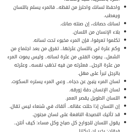
واحفظ لسانك واحترز من لفظه.. فالمرء يسلم باللسان
ويعطب.
لسانك حصانك، إن صنته صانك.
بلاء الإنسان من اللسان.
تكلموا تعرفوا، فإن المرء مخبوء تحت لسانه.
وكم عثرة لي باللسان عثرتها.. تفرق من بعد اجتماع من
الشمل.. يموت الفتى من عثرة لسانه.. وليس يموت المرء
من عثرة الرجل.. فعثرته من فيه تذهب نفسه.. وعثرته
بالرجل تبرأ على مهل.
لسان المرء ينبئ عن حجاه.. وعي المرء يستره السكوت.
لسان الإنسان دفة زورقه.
اللسان الطويل يقصر العمر.
إن اللسان إذا حللت عقاله.. ألقاك في شنعاء ليس تقال.
قد تأتيك النصيحة النافعة على لسان مجنون.
يقول اللسان للجوارح كل صباح وكل مساء: كيف أنتن..
فيقلن: بخير إن تركتنا.