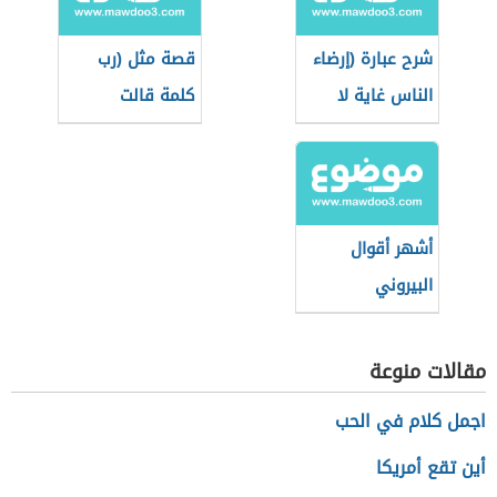
شرح عبارة (إرضاء
قصة مثل (رب
الناس غاية لا
كلمة قالت
تدرك)
لصاحبها دعني)
أشهر أقوال
البيروني
مقالات منوعة
اجمل كلام في الحب
أين تقع أمريكا