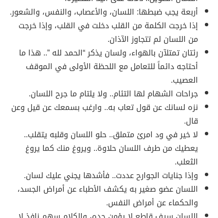
أربعة يجب ضبطها: اللسان، والأعصاب، والنفس، والشعور.
إذا خرجت الكلمة من القلب دخلت في القلب، وإذا خرجت
من اللسان لم تتجاوز الآذان.
رئتان تمتلآن بالهواء، ولسان يذكر “الحمد لله ”.. هذا ما
أحتاجه دائماً للتعامل مع اللحظة الأولى في الموقف
العصيب.
جراحات الشهام لها التئام.. ولا يلتام ما جرح اللسان.
نزه لسانك عن قول تعاب به.. وارغب بسمعك عن قيل وعن
قال.
لا خير في ود امرئ متملق.. حلو اللسان وقلبه يتقلب..
يعطيك من طرف اللسان حلاوة.. ويروغ منك كما يروغ
الثعلب.
وإذا جنايات الجوارح عددت.. فأشدها يجني عليك لسان.
اللسان عضو صغير به يكشف الأطباء عن أمراض الجسد،
والحكماء عن أمراض النفس.
اللسان سيف قاطع لا يؤمن حده، والكلام سهم نافذ لا