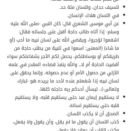
للسيف حدان، وللسان مئة حد.
في اللسان هلاك الإنسان.
عن أبي موسى الشعري قال: كان النبي -صلى الله عليه
وسلم- إذا أتاه طالب حاجة أقبل على جلسائه فقال:
اشفعوا تؤجروا، ويقضي الله على لسان نبيه ما أحب (أو
ما شاء) (المعنى: اسعوا في تلبية من يطلب حاجة من
طريقكم أو بوساطتكم، يحصل لكم الأجر بشفاعتكم سواء
أقضيت الحاجة أم لا.. والله ينفذ قضاءه المقدر في علمه
الأزلي من حصول الأمر أو عدم حصوله، وإنما يحقق على
لسان نبيه إذا شفعتم عنده لأحد ما يريده هو -تبارك
وتعالى-).. ليسأل أحدكم ربه حاجته كلها.
لا يستقيم إيمان عبد حتى يستقيم قلبه، ولا يستقيم
قلبه حتى يستقيم لسانه.
الصدق أن لا يكذب اللسان.
كذب اللسان أن يقول ما لم يقل، وأن يقول ولا يفعل،
وكذب القلب أن يعقد فلا يفعل.