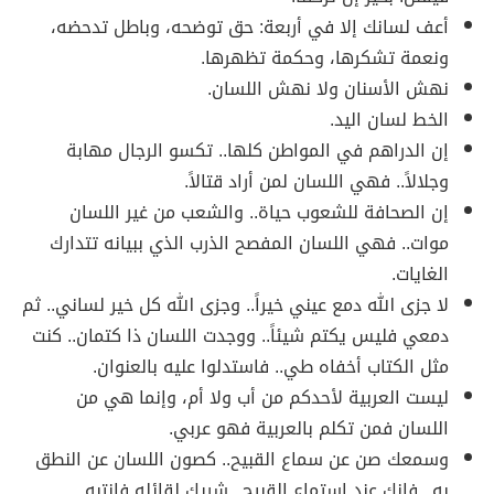
أعف لسانك إلا في أربعة: حق توضحه، وباطل تدحضه،
ونعمة تشكرها، وحكمة تظهرها.
نهش الأسنان ولا نهش اللسان.
الخط لسان اليد.
إن الدراهم في المواطن كلها.. تكسو الرجال مهابة
وجلالاً.. فهي اللسان لمن أراد قتالاً.
إن الصحافة للشعوب حياة.. والشعب من غير اللسان
موات.. فهي اللسان المفصح الذرب الذي ببيانه تتدارك
الغايات.
لا جزى الله دمع عيني خيراً.. وجزى الله كل خير لساني.. ثم
دمعي فليس يكتم شيئاً.. ووجدت اللسان ذا كتمان.. كنت
مثل الكتاب أخفاه طي.. فاستدلوا عليه بالعنوان.
ليست العربية لأحدكم من أب ولا أم، وإنما هي من
اللسان فمن تكلم بالعربية فهو عربي.
وسمعك صن عن سماع القبيح.. كصون اللسان عن النطق
به.. فإنك عند استماع القبيح.. شريك لقائله فانتبه.