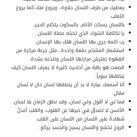
يعطيك من طرف اللسان حلاوة.. ويروغ منك كما يروغ
الثعلب.
باللسان يسكت الأنام، بالسكوت يتكلم الحجر.
يا لكثافة الشوك الذي تخبئه عضلة اللسان.
رب كلمة جرى بها اللسان هلك بها الإنسان.
استشعار المشاعر دفعة واحدة.. مثل جرعة مركزة من
القهوة تفترش مرارتها اللسان وتلذعه بشدة.
الصمت هو باقة من أحاديث كثيرة لا يعرف اللسان كيف
ينطقها سوياً.
أنا أسمعك عبارة لا بد أن ينطقها لسان حال لا لسان
مقال.
فما لي لا أقول ولي لسان، وقد نطق الزمان بلا لسان.
الألسن لا تصدقُ في خبرها عن القلوب، والقلب أعدلُ
شهادةً على اللسان من اللسان على القلب.
الروح تخشع واللسان يسبح والجسد يركع.