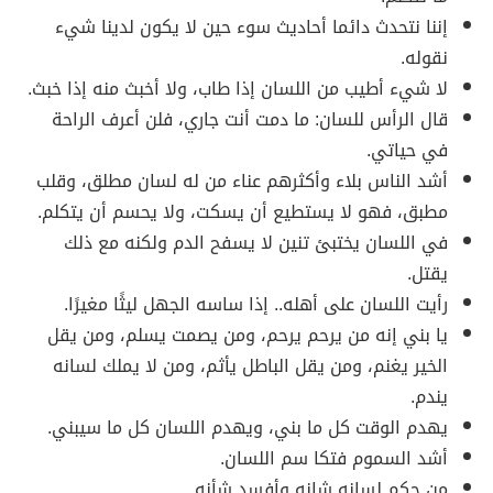
إننا نتحدث دائما أحاديث سوء حين لا يكون لدينا شيء
نقوله.
لا شيء أطيب من اللسان إذا طاب، ولا أخبث منه إذا خبث.
قال الرأس للسان: ما دمت أنت جاري، فلن أعرف الراحة
في حياتي.
أشد الناس بلاء وأكثرهم عناء من له لسان مطلق، وقلب
مطبق، فهو لا يستطيع أن يسكت، ولا يحسم أن يتكلم.
في اللسان يختبئ تنين لا يسفح الدم ولكنه مع ذلك
يقتل.
رأيت اللسان على أهله.. إذا ساسه الجهل ليثًا مغيرًا.
يا بني إنه من يرحم يرحم، ومن يصمت يسلم، ومن يقل
الخير يغنم، ومن يقل الباطل يأثم، ومن لا يملك لسانه
يندم.
يهدم الوقت كل ما بني، ويهدم اللسان كل ما سيبني.
أشد السموم فتكا سم اللسان.
من حكم لسانه شانه وأفسد شأنه.