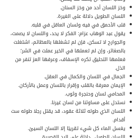
وخز اللسان أحد من وخز السنان.
اللسان الطويل دلالة على الغيرة.
قلب الأحمق في فيه ولسان العاقل في قلبه.
يقول عبد الوهاب عزام: الفكر لا يحد، واللسان لا يصمت،
والجوارح لا تسكن، فإن لم تشغلها بالعظائم، اشتغلت
بالصغائر، وإن لم تعملها في الخير عملت في الشر؛
فعلمها التحليق تكره الإسفاف، وعرفها العز تنفر من
الذل.
الجمال في اللسان والكمال في العقل.
الإيمان معرفة بالقلب وإقرار باللسان وعمل بالأركان.
المحامي لسان وحنجرة وثوب.
نستدل على مساوئنا من لسان غيرنا.
اللسان الذي طوله ثلاثة عقود، قد يقتل رجلا طوله ست
أقدام.
يغسل الماء كل شيء تقريبًا إلا اللسان السيئ.
اللسان الطويل.. دلالة على اليد القصيرة.