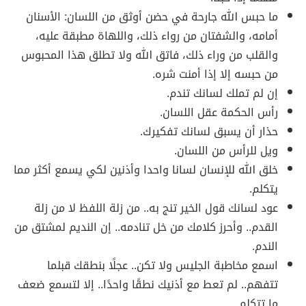
ما حبس الله جارحة في حضن أوثق من اللسان: الأسنان
أمامه، والشفتان من رواء ذلك، واللهاة مطبقة عليه،
والقلب من وراء ذلك، فاتق الله ولا تطلق هذا المحبوس
من حبسه إلا إذا أمنت شره.
إن لم تملك لسانك تندم.
رأس الحكمة عقل اللسان.
حذار أن يسبق لسانك تفكيرك.
ويل للرأس من اللسان.
خلق الله للإنسان لسانا واحدا وأذنين لكي يسمع أكثر مما
يتكلم.
عود لسانك قول الخير تنج به.. من زلة اللفظ لا من زلة
القدم.. وأحرز كلامك من خل تنادمه.. إن النديم لمشتق من
الندم.
اسمع مخاطبة الجليس ولا تكن.. عجلًا بنطقك قبلما
تتفهم.. لم تعط مع أذنيك نطقًا واحدًا.. إلا لتسمع ضعف
ما تتكلم.