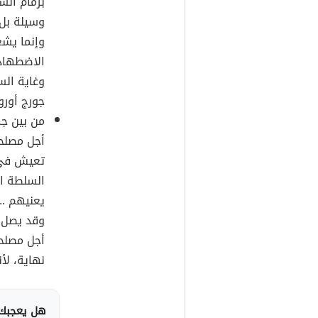
بزمام الس
وسيلة بل 
وإنما يشع
الاضطهاد
وغاية ال
جورج أورو
من بين جم
أجل مصلحة
تعيش في 
السلطة ال
يعنيهم ..
وقد يصل ج
أجل مصلح
نهاية، ل
هل يعجبك 