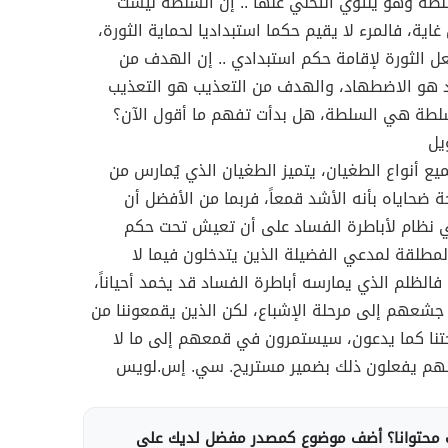
لطة وهو ينتوي التخلي عنها .. إن السلطة ليست
غاية، فالمرء لا يقيم حكما استبداديا لحماية الثورة،
ل الثورة لإقامة حكم استبدادي .. إن الهدف من
 هو الاضطهاد، والهدف من التعذيب هو التعذيب
سلطة هي السلطة، هل بدأت تفهم ما أقول الآن؟
يل
يع أنواع الطغيان، يتميز الطغيان الذي يُمارس من
 ضحاياه بأنه الأشد قمعاً، فربما من الأفضل أن
نظام لأباطرة الفساد على أن تعيش تحت حكم
مطلقة لمدعي الفضيلة الذين يتدخلون فيما لا
 فالظلم الذي يمارسه أباطرة الفساد قد يخمد أحياناً،
شعهم إلى مرحلة الإشباع، لكن الذين يقمعوننا من
تنا كما يدعون، سيستمرون في قمعهم إلى ما لا
أنهم يفعلون ذلك بضمير مستريح. سي. إس.لويس
محتوانا؟ أضف موضوع كمصدر مفضل لديك على