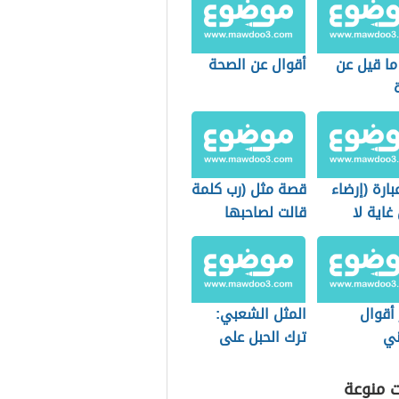
ما قيل عن
أقوال عن الصحة
ارة (إرضاء
قصة مثل (رب كلمة
غاية لا
قالت لصاحبها
دعني)
أقوال
المثل الشعبي:
ني
ترك الحبل على
الغارب
ت منوعة