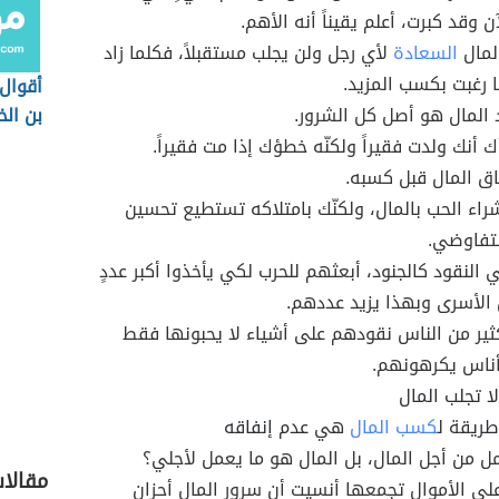
آن وقد كبرت، أعلم يقيناً أنه الأهم.
لمال
السعادة
لأي رجل ولن يجلب مستقبلاً، فكلما زاد
 رغبت بكسب المزيد.
أقوال 
المال هو أصل كل الشرور.
بن ال
أنك ولدت فقيراً ولكنّه خطؤك إذا مت فقيراً.
فاق المال قبل كسبه.
راء الحب بالمال، ولكنّك بامتلاكه تستطيع تحسين
تفاوضي.
ي النقود كالجنود، أبعثهم للحرب لكي يأخذوا أكبر عددٍ
الأسرى وبهذا يزيد عددهم.
ير من الناس نقودهم على أشياء لا يحبونها فقط
ناس يكرهونهم.
ا تجلب المال
طري
قة ل
كسب المال
هي
عدم إنفاقه
مل من أجل المال، بل المال هو ما يعمل لأجلي؟
مقالا
على الأموال تجمعها أنسيت أن سرور المال أحزان