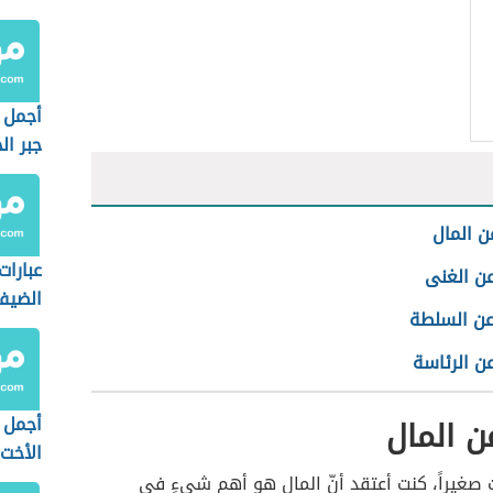
أجمل 
جبر ال
ن المال
عبارات
عن الغنى
الضيف
عن السلطة
ن الرئاسة
ن المال
أجمل 
الأخت
صغيراً، كنت أعتقد أنّ
المال ه
و أهم شيءٍ في