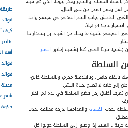
ر بالسنة المقبلة، والفقير يفكر بيومه الذي هو فيه.
طريقة 
س لمن يعقل أفضل من غنى المال.
لغنى الفاحش بجانب الفقر المدقع في مجتمع واحد
فوائد 
انفجار عاجلاً أم آجلاً.
كيف أب
نى المجتمع بكمية ما يملك من أشياء، بل بمقدار ما
كار.
عناصر 
ن يُشقيه فرطُ الغنى كما يُشقيه إملاق
الفقر
.
أهم ال
عن السلطة
فوائد 
فوائد 
ك بالقلم جاهل، وبالبندقية مجرم، وبالسلطة خائن،
طن إلى غابة لا تصلح لحياة البشر.
مدينة 
أن تعرف أخلاق رجل فضع السلطة في يده ثم انظر
شعر ع
رف
حلاوة 
لسلطة يحدث
الفساد
، وانعدامها بدرجة مطلقة يحدث
لمطلق
 حرية .. العبيد إذا وصلوا إلى السلطة حولوا كل