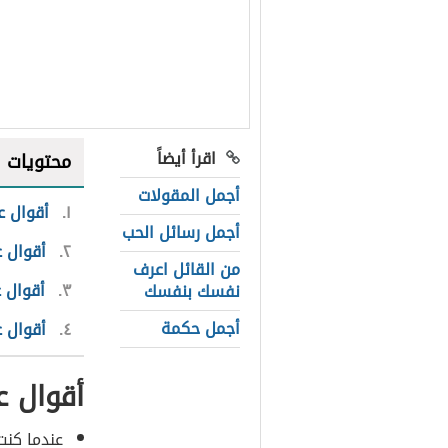
اقرأ أيضاً
محتويات
أجمل المقولات
١
أقوال ع
أجمل رسائل الحب
٢
أقوال 
من القائل اعرف
٣
أقوال 
نفسك بنفسك
أجمل حكمة
٤
أقوال ع
أقوال ع
عندما كنت 