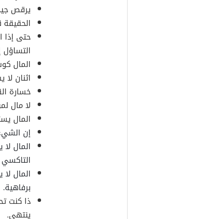
يرقص جيدا
الحقيقة ق
حتى إذا ا
التساؤل إ
المال كوس
اثنان لا 
خسارة الق
لا مال لمن
المال يست
إن الشيء 
المال لا 
التاكسي 
المال لا 
برفاهية.
ذا كنت تح
ينتهي.