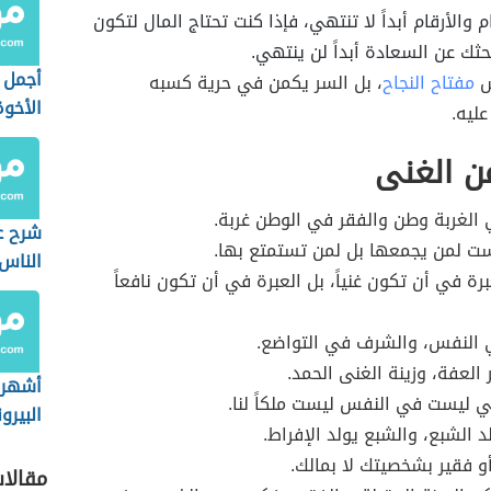
م والأرقام أبداً لا تنتهي، فإذا كنت تحتاج المال لتكون
حثك عن السعادة أبداً لن ينتهي.
أجمل 
س
مفتاح النجاح
، بل السر يكمن في حرية كسبه
الأخوة
ليه.
ن الغنى
الغربة وطن والفقر في الوطن غربة.
شرح عب
ست لمن يجمعها بل لمن تستمتع بها.
الناس 
رة في أن تكون غنياً، بل العبرة في أن تكون نافعاً
تدرك)
 النفس، والشرف في التواضع.
 العفة، وزينة الغنى الحمد.
أشهر 
تي ليست في النفس ليست ملكاً لنا.
البيرو
د الشبع، والشبع يولد الإفراط.
و فقير بشخصيتك لا بمالك.
مقالا