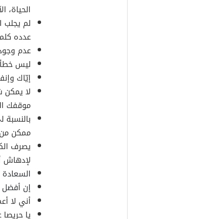
الحياة، ال
لم يجلب ا
عدده كلما
عدم وجود 
ليس خطأك 
إيّاك وإن
لا يمكن ش
موقفك ال
بالنسبة ل
ممكن من 
يصرف الكث
لإدهاش أ
السعادة ل
إن أفضل 
أني لا أع
يا حريصا 