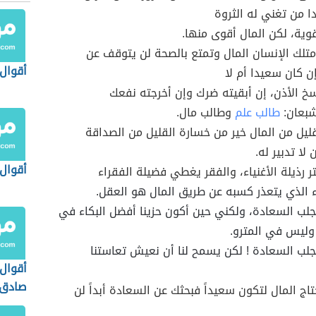
 من تغني له الثروة
وية، لكن المال أقوى منها.
متلك الإنسان المال وتمتع بالصحة لن يتوقف عن
أقوال
ن كان سعيدا أم لا
خ الأذن، إن أبقيته ضرك وإن أخرجته نفعك
يشبعان:
طالب علم
وطالب مال.
ليل من المال خير من خسارة القليل من الصداقة
 لا تدبير له.
أقوال
ر رذيلة الأغنياء، والفقر يغطي فضيلة الفقراء
الذي يتعذر كسبه عن طريق المال هو العقل.
يجلب السعادة، ولكني حين أكون حزينا أفضل البكاء في
وليس في المترو.
يجلب السعادة ! لكن يسمح لنا أن نعيش تعاستنا
أقوا
صادق 
تاج المال لتكون سعيداً فبحثك عن السعادة أبداً لن