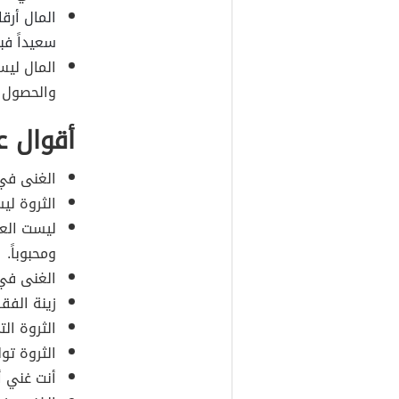
المال أرقا
سعيداً فب
المال لي
والحصول ع
أقوال ع
الغنى في 
الثروة لي
ليست العب
ومحبوباً.
الغنى في
زينة الفقر
الثروة ال
الثروة تول
أنت غني أ