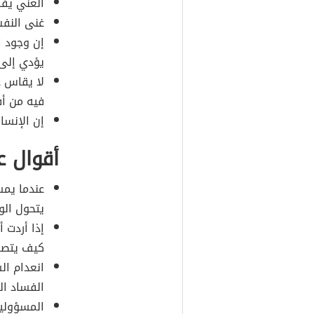
الغني يفك
غنى النف
إن وجود ا
يؤدي إلى ال
لا يقاس غ
فيه من أف
إن الإنسا
أقوال 
عندما يمس
يتحول الو
إذا أردت 
كيف يتص
انعدام ا
الفساد ا
المسؤولية