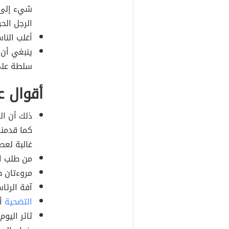
شيء إلى ع
الرجل الحر
أغلب النا
ينبغي أن 
سلطة على
أقوال ع
ذلك أن الر
كما قدمنا
غالبة لعص
من طلب ال
مروءتان ظ
آفة الرئاس
التضحية
أو
ثائر اليوم