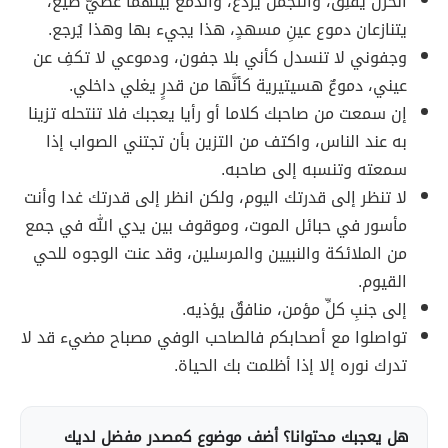
الحزن يُقلِق، والتجَمّل يردعُ، والدمع بينهما عصيّ طيّع،
يتنازعان دموع عينِ مسهدٍ، هذا يجيء بها وهذا يُرجع.
وجفوني لا تنسدل كأني بلا جفون، ودموعي لا تكفِ عن
عيني، دموعٌ هسيتيرية كأنَّها من قدرٍ يغلي داخلي.
إن سمعت من صاحبك كلاما أو رأيا يعجبك فلا تنتحله تزينا
به عند الناس، واكتف من التزين بأن تجتني الصواب إذا
سمعته وتنسبه إلى صاحبه.
لا تنظر إلى قدرتك اليوم، ولكن انظر إلى قدرتك غدا وأنت
مأسور في حبائل الموت، وموقوف بين يدي الله في جمع
من الملائكة والنبيين والمرسلين، وقد عنت الوجوه للحي
القيوم.
إلى جنبِ كلِّ مؤمن، منافقٌ يؤذيه.
ﺗﻮﺍﺻﻠﻮﺍ ﻣﻊ ﺃﺻﺤﺎﺑﻜم فاﻟﺼﺎﺣﺐ ﺍﻟﻮﻓﻲ ﻣﺼﺒﺎﺡ ﻣﻀﻲﺀ ﻗﺪ ﻻ‌
ﺗﺪﺭﻙ ﻧﻮﺭﻩ ﺇﻻ‌ ﺇﺫﺍ أﻇﻠﻤﺖ ﺑﻚ ﺍﻟﺤﻴﺎﺓ.
هل يعجبك محتوانا؟ أضف موضوع كمصدر مفضل لديك