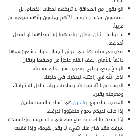
قصرت.
الواثقون من الصداقةِ لا تربكهم لحظاتِ الخصام، بل
يبتسمون عندما يفترقون لأنّهم يعلمون بأنّهم سيعودون
قريباً.
ما تواصل اثنان فطال تواصلهما إلا لفضلهما أو لفضل
أحدهما.
صديقتي فتاة لها على عرش الجمال عنوان، شعورٌ معها
دائماً بالأمان، يقف القلم عاجزاً عن وصفها بإتقان.
الزواجُ جمع، وطرح، وضرب، وقبل ذلك قسمة.
اذكر الله في راحتك، ليذكرك في حاجتك.
الخوف من الله شجاعة، وعبادته حرية، والذل له كرامة،
ومعرفته يقين.
الغضب، والدموع، و
الحزن
هي أسلحة المستسلمين.
إذا كانت لديكم دموع فتهيّؤوا لذرفِها.
إذا فقدت مالك فقد ضاع منك شيء له قيمة، وإذا فقدت
شرفك فقد ضاع منك شيء لا يقدر بقيمة، وإذا فقدت