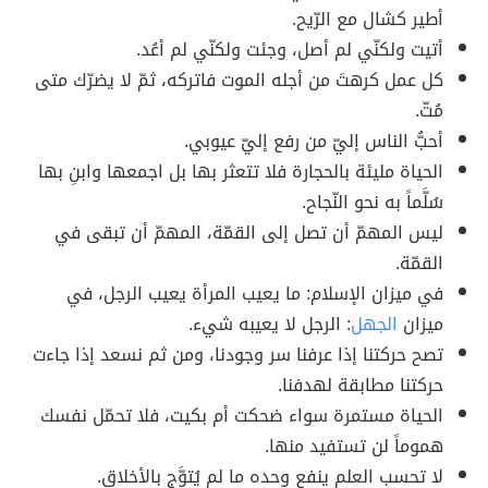
أطير كشال مع الرّيح.
أتيت ولكنّي لم أصل، وجئت ولكنّي لم أعُد.
كل عمل كرهتَ من أجله الموت فاتركه، ثمّ لا يضرّك متى
مُتّ.
أحبُّ الناس إليّ من رفع إليّ عيوبي.
الحياة مليئة بالحجارة فلا تتعثر بها بل اجمعها وابنِ بها
سُلَّماً به نحو النّجاح.
ليس المهمّ أن تصل إلى القمّة، المهمّ أن تبقى في
القمّة.
في ميزان الإسلام: ما يعيب المرأة يعيب الرجل، في
ميزان
الجهل
: الرجل لا يعيبه شيء.
تصح حركتنا إذا عرفنا سر وجودنا، ومن ثم نسعد إذا جاءت
حركتنا مطابقة لهدفنا.
الحياة مستمرة سواء ضحكت أم بكيت، فلا تحمّل نفسك
هموماً لن تستفيد منها.
لا تحسب العلم ينفع وحده ما لم يُتوَّج بالأخلاق.