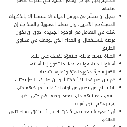
العظيم بحق هو من يُشعر الجميع في حضرته بأنّهم
عظماء.
جميل أن تتعلّم من دروس الحياة ألا تحتفظ إلا بالذكريات
الجميلة مع الآخرين، وأن تتعلم العفوية والسذاجة إن
شئت في التعامل مع الوجوه الجديدة، دون أن تكون
عرضة للاستغفال أو الخداع الذي يوقعك في مهاوي
الطريق.
الحياة ليست عادلة، فلتعوّد نفسك على ذلك.
أهينوا الدنيا، فوالله لأهنأ ما تكون إذا أهنتها.
الصّبرُ شجرةٌ جذورها مرّة وثمارها شهية.
كم بين صبرٍ غدا للذلِّ مُجْتلباً، وبينَ صبْرٍ غدا للعزِّ يجتلبُ.
سُئلت أم: من تحبين من أولادك؟ قالت: مريضهم حتى
يشفى، وغائبهم حتى يعود، وصغيرهم حتى يكبر،
وجميعهم حتى أموت.
أن تضيء شمعةٌ صغيرةٌ خيرٌ لك من أن تنفق عمرك تلعن
الظلام.