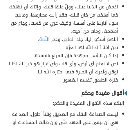
أغمض عن الدّنيا عينك، وولّ عنها قلبك، وإيّاك أن تهلكك
كما أهلكت من كان قبلك، فقد رأيت مصارعها، وعاينت
سوء آثارها على أهلها، وكيف عري من كَسَت، وجاع من
أَطعَمتَ، ومات من أحيَت.
اللهم أشكو إليك جلد الفاجر، وعجز
الثّقة
.
نحن أمّة أراد الله لها العزّة.
إذا كان الشغل مجهدة فإن الفراغ مَفسدة.
نحن لا نعلم أي أرض، وأي قلب وأي قرار هو خير لنا، لكننا
نوقن ونُدرك أن الخيرة فيما اختاره الله لنا.
كثرة الظهور تقسم الظهور.
أقوال مفيدة وحكم
إليكم هذه الأقوال المفيدة والحكم:
ليست الصداقة البقاء مع الصديق وقتاً أطول، الصداقة
هي أن تبقى على العهد حتّى وإن طالت المسافات أو