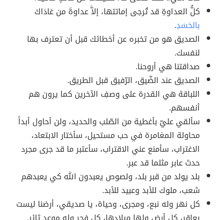
كلُّ العداوةِ قد تُرجى إماتتها، إلاَّ عداوةَ من عَادَاكَ
بالحَسَدِ
.
الصديق هو من تخبره عن أخطائك قبل أن تعترف بها
لنفسك.
صداقتنا هي أروحنا.
الصديق عند الضّيق، الرّفيق قبل الطريق.
اللباقة هي القدرة على وصفِ الآخرين كما يرون هم
أنفسهم.
سألقي عليّ بأغطية من الصّلب والحديد، ولن أحاول أبداً
محاولة المغامرة في حب مستحيل، سأختار الابتعاد،
الاغتراب، سأمنع عني الاقتراب، سأعتبر ما قد جرى مجرد
حدث عابر مثلما قد عبر.
بلد يولد من قبر بلد، ولصوص يعبدون الله كي يعبدهم
شعب، ملوك للأبد وعبيد للأبد.
كل نهر وله نبع، ومجرى، وحياة، يا صديقي، أرضنا ليست
بعاقر، كل أرض ولها ميلادها، كل فجر وله موعد ثائر.