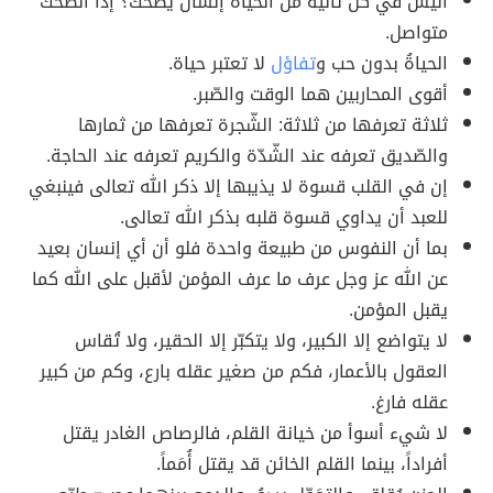
أليس في كل ثانية من الحياة إنسان يضحك؟ إذاً الضحك
متواصل.
الحياةُ بدون حب و
تفاؤل
لا تعتبر حياة.
أقوى المحاربين هما الوقت والصّبر.
ثلاثة تعرفها من ثلاثة: الشّجرة تعرفها من ثمارها
والصّديق تعرفه عند الشّدّة والكريم تعرفه عند الحاجة.
إن في القلب قسوة لا يذيبها إلا ذكر الله تعالى فينبغي
للعبد أن يداوي قسوة قلبه بذكر الله تعالى.
بما أن النفوس من طبيعة واحدة فلو أن أي إنسان بعيد
عن الله عز وجل عرف ما عرف المؤمن لأقبل على الله كما
يقبل المؤمن.
لا يتواضع إلا الكبير، ولا يتكبّر إلا الحقير، ولا تُقاس
العقول بالأعمار، فكم من صغير عقله بارع، وكم من كبير
عقله فارغ.
لا شيء أسوأ من خيانة القلم، فالرصاص الغادر يقتل
أفراداً، بينما القلم الخائن قد يقتل أُمَماً.