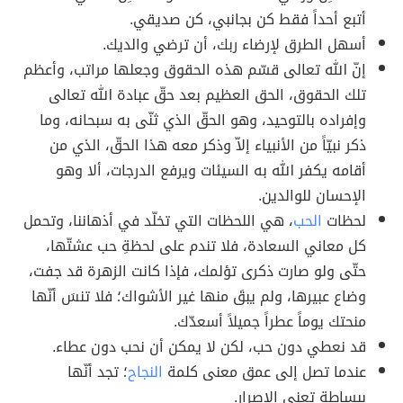
أتبع أحداً فقط كن بجانبي، كن صديقي.
أسهل الطرق لإرضاء ربك، أن ترضي والديك.
إنّ الله تعالى قسّم هذه الحقوق وجعلها مراتب، وأعظم
تلك الحقوق، الحق العظيم بعد حقّ عبادة الله تعالى
وإفراده بالتوحيد، وهو الحقّ الذي ثنّى به سبحانه، وما
ذكر نبيّاً من الأنبياء إلاّ وذكر معه هذا الحقّ، الذي من
أقامه يكفر الله به السيئات ويرفع الدرجات، ألا وهو
الإحسان للوالدين.
لحظات
الحب
، هي اللحظات التي تخلّد في أذهاننا، وتحمل
كل معاني السعادة، فلا تندم على لحظةِ حب عشتّها،
حتّى ولو صارت ذكرى تؤلمك، فإذا كانت الزهرة قد جفت،
وضاع عبيرها، ولم يبقَ منها غير الأشواك؛ فلا تنسَ أنّها
منحتك يوماً عطراً جميلاً أسعدّك.
قد نعطي دون حب، لكن لا يمكن أن نحب دون عطاء.
عندما تصل إلى عمق معنى كلمة
النجاح
؛ تجد أنّها
ببساطة تعني الإصرار.