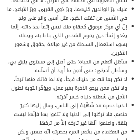
تكمن الصعوبة في الحفاظ على الأرض، لا في احتلالها.
عليك ببرّ الوالدين كليهما، وبرّ ذوي القربى، وبرّ الأباعدِ، ما
في الأسى من تفتت الكبدِ، مثل أسى والدٍ على ولدِ.
إنّ أي مركز مرموق كمقامِ ملك ليس إثماً بحد ذاته، إنّما
يغدو إثماً؛ حين يقوم الشخص الذي يناط به، ويحتله
بسوء استعمال السلطة من غير مبالاة بحقوق وشعور
الآخرين.
سأظل أتعلم من الحياة؛ حتى أصل إلى مستوى يليق بي،
وسأظل أُخطِئ؛ حتى أُتقِن ما أُريد أن أتعلّمه.
لا تكن بما نلت من دنياك فرحاً، ولا لما فاتك منها ترحاً،
ولا تكن ممن يرجو الآخرة بغير عمل، ويؤخّر التوبة لطول
الأمل من شغلته دنياه خسر آخرته.
الدنيا خضرة قد شُهِّيَتْ إلى الناس، ومال إليها كثيرٌ
منهم، فلا تركنوا إلى الدنيا ولا تثقوا بها فإنّها ليست
بثقة، واعلموا أنّها غير تاركة إلاَّ من تركها.
من العظماءِ من يشعر المرء بحضرتهِ أنّه صغير، ولكن