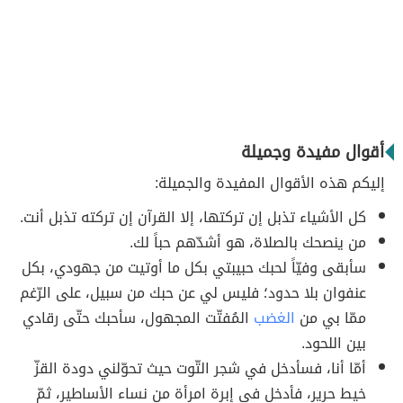
أقوال مفيدة وجميلة
إليكم هذه الأقوال المفيدة والجميلة:
كل الأشياء تذبل إن تركتها، إلا القرآن إن تركته تذبل أنت.
من ينصحك بالصلاة، هو أشدّهم حباً لك.
سأبقى وفيّاً لحبك حبيبتي بكل ما أوتيت من جهودي، بكل
عنفوان بلا حدود؛ فليس لي عن حبك من سبيل، على الرّغم
ممّا بي من
الغضب
المُفتّت المجهول، سأحبك حتّى رقادي
بين اللحود.
أمّا أنا، فسأدخل في شجر التّوت حيث تحوّلني دودة القزّ
خيط حرير، فأدخل في إبرة امرأة من نساء الأساطير، ثمّ