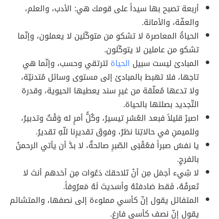
أربعة تصبح بها سيداً على قومك هي: الأدب، والعلم،
والعفّة، والأمانة.
الحياةُ المعاصرة لا تشكو من متوكّلين لا يعملون، وإنّما
تشكو من عاملين لا يتوكّلون.
المبادئ ليست سبيل
الحياة
لترتقي وحسب، وإنّما هي
تاجها، فلا تهبط بالمبادئ إلى مستوى وسائل مُتدنيّة،
ولا تدعها مُعلّقة من غيرِ سند يعطيها الحيوية، وقدرة
التّجديد بصلتها بالحياة.
اصبرْ قليلاً فبعد العُسْرِ تيسيرُ، وكُلُّ أمرٍ له وَقْتٌ وتدبيرُ،
وللميمنِ في حالاتِنا نظرٌ، وفوقَ تقديرِنا للّهِ تقديرُ.
يا نفسُ صبراً فعُقْبَى الصّبرِ صالحةٌ، لا بدَّ أن يأتي الرحمنُ
بالفرجِ.
لا شِيء أجمَل مِن أنْ تَلاحقكَ دَعُوات مِن أحَدهم أنتَ لا
تَعرفُهُ، فَقط صَادفتَهُ وأسَديتَ لَهُ مَعرُوفاً.
المتفائل يقول إنّ كأسي مملوءة إلى نصفها، والمتشائم
يقول إنّ نصف كأسي فارغ.