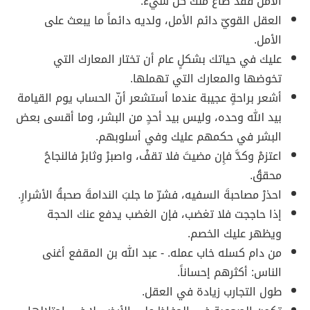
الأمل فقد ضاع منك كل شيء.
العقل القويّ دائم الأمل، ولديه دائماً ما يبعث على
الأمل.
عليك في حياتك بشكلٍ عام أن تختار المعارك التي
تخوضها والمعارك التي تهملها.
أشعر براحةٍ عجيبة عندما أستشعر أنّ الحساب يوم القيامة
بيد الله وحده، وليس بيد أحدٍ من البشر، وما أقسى بعض
البشر في حكمهم عليك وفي أسلوبهم.
اعتزمْ وكدَّ فإِن مضيتَ فلا تقفْ، واصبرْ وثابرْ فالنجاحُ
محققُ.
احذرْ مصاحبةَ السفيه، فشرّ ما جلبَ الندامةَ صحبةُ الأشرارِ.
إذا حاججت فلا تغضب، فإن الغضب يدفع عنك الحجة
ويظهر عليك الخصم.
من دام كسله خاب عمله. - عبد الله بن المقفع أغنى
الناس: أكثرهم إحساناً.
طول التجارب زيادة في العقل.