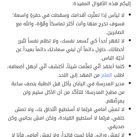
إليكم هذه الأقوال المفيدة:
لا تيأس إذا تعثّرت أقدامك وسقطت في حفرةٍ واسعة؛
فسوف تخرج منها وأنت أكثر تماسكاً وقُوّة، والله مع
الصابرين.
لا تقهر أحداً كي تُسعد نفسك، ولا تظلم نفساً لتُبرر
أخطائك، حاول دائماً أن تبني سعادتك دائماً بعيداً عن
أذيّة الناس.
كلما أعتقد أنّي تعلّمت شيئاً، أكتشف أنّي أجهل أضعافه،
اطلب
العلم
من المهد إلى اللحد.
مدير المدرسة في اليابان يأكل قبل الطلبة بنصف ساعة
من مطبخ المدرسة؛ للتأكّد من أن الأكل سليم ولن
يمرِضّهم.
لا تمشِ أمامي فربّما لا أستطيع الّلحاق بك، ولا تمشِ
خلفي، فربّما لا أستطيع القيادة، ولكن امشِ بجانبي وكن
صديقي.
لا تمشِ ورائي فأنا لست قائداً، ولا تمشِ أمامي فأنا لا