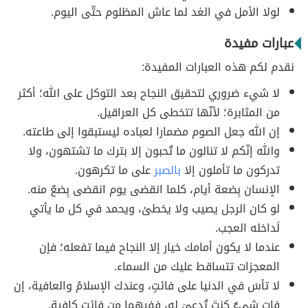
لولا الأمل في الغد لما عاش المظلوم حتّى اليوم.
عبارات مفيدة
نقدم لكم هذه العبارات المفيدة:
لا شيء ضروري لتحقيق النجاح بعد التوكل على الله؛ أكثر
من المثابرة؛ لأنّها تتخطى كل العراقيل.
إن الله جعل الصوم مضمارا لعباده ليستبقوا إلى طاعته.
والله إنّكم لا تنالون ما تُحبون إلا بترك ما تشتهون، ولا
تدركون ما تأملون إلا
بالصبر
على ما تكرهون.
الإنسان بِضعة أيام، كلما انقضى يوم انقضى بِضعٌ منه.
لو كان الرجل يصيب ولا يخطئ، ويحمد في كل ما يأتي
لَداخله العجب.
عندما لا يكون أمامك خيار إلا النجاح فيما تفعله؛ فإن
المعجزات تتساقط عليك من السماء.
لا تأسَ في الدنيا على فائتٍ، وعندك الإسلامُ والعافية، إن
فات شيءٌ كنتَ تُدعىَ له، ففيهما من فائتٍ كافية.