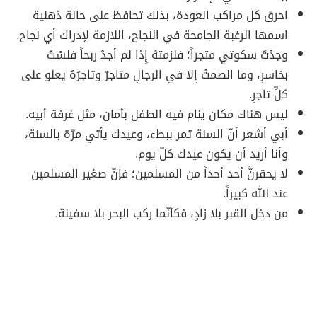
احرق كل مراكب العودة، بذلك تحافظ على حالة ذهنية
اسمها الرغبة الجامحة في النجاح، اللازمة لإدراك أي نجاح.
وجدْتُ سكوتي متجراً؛ فلزمتهُ إِذا لم أجدْ ربحاً فلسْتُ
بخاسرِ، وما الصمتُ إِلا في الرجالِ متاجرٌ وتاجرُهُ يعلو على
كلِّ تاجرِ.
ليس هناك مكان ينام فيه الطفل بأمان، مثل غرفة أبيه.
أبي أشعر أنّ السنة تمر ببطء، وعيدك يأتي مرّة بالسنة،
وأنا أريد أن يكون عيدك كلّ يوم.
لا يحقرنَّ أحد أحداً من المسلمين؛ فإنّ صغير المسلمين
عند الله كبيراً.
من دخل القبر بلا زادٍ، فكأنّما ركب البحر بلا سفينة.