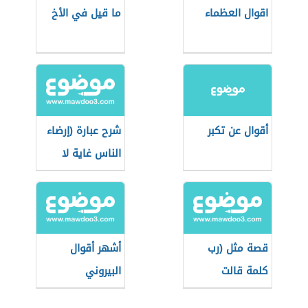
اقوال العظماء
ما قيل في الأخ
أقوال عن تكبر
شرح عبارة (إرضاء
الناس غاية لا
تدرك)
قصة مثل (رب
أشهر أقوال
كلمة قالت
البيروني
لصاحبها دعني)