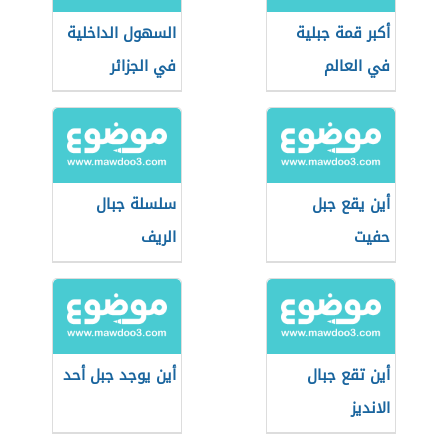
أكبر قمة جبلية
السهول الداخلية
في العالم
في الجزائر
أين يقع جبل
سلسلة جبال
حفيت
الريف
أين تقع جبال
أين يوجد جبل أحد
الانديز