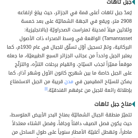
جبل تاهات
يُعدّ جبل تاهات أعلى قمة في الجزائر، حيث يبلغ ارتفاعه
2908 متر، ويقع في الجهة الشماليّة على بعد خمسة
وثلاثين ميلاً لمدينة تمنراست الصحراويّة (بالانجليزية:
Tamanrasset) الواقعة في وسط الصحراء ذات الأصول
البركانية، وتمّ تسجيل أوّل تسلّق للجبال في عام 1930م، كما
يعتبر الجبل واحداً من عجائب الجزائر السبع الطبيعيّة، ما جعله
موقعاً مميّزاً لجذب السيّاح، والقيام برحلات التنزّه، والتزلّج
على الجبل خاصة ما بين شهريّ كانون الأول وشهر آذار، كما
يمكن للسيّاح المقيمين في
مدن
قريبة من الجبل الاستمتاع
بإطلالة رائعة للجبل من غرفهم الفندقيّة.
[١]
مناخ جبل تاهات
تتميّز منطقة الجبال الشماليّة بمناخ البحر الأبيض المتوسط،
حيث يكون فصل الصيف دافئاً وجافاً، وفصل الشتاء معتدلاً
ماطراً، وتهطل أغلبيّة الأمطار سنوياً على طول الساحل من