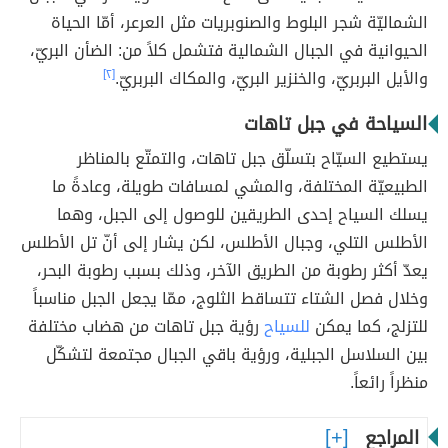
الشماليّة شجر البلوط والصنوبريات مثل العرعر، أمّا الحياة
الحيوانية في الجبال الشمالية فتشمل كلاً من: الضأن البريّ،
والأيل البربريّ، والخنزير البريّ، والمكاك البربريّ.
[٢]
السياحة في جبل تاهات
يستطيع السيّاح بتسلّق جبل تاهات، والتمتّع بالمناظر
الطبيعيّة المختلفة، والمشي لمسافات طويلة، وعادةً ما
يسلك السياح إحدى الطريقين للوصول إلى الجبل، وهما
الأطلس التلي، وجبال الأطلس، لكن يشار إلى أنّ تل الأطلس
يعدّ أكثر رطوبة من الطريق الآخر، وذلك بسبب رطوبة البحر،
وخلال فصل الشتاء تتساقط الثلوج، ممّا يجعل الجبل مناسباً
للتزلج، كما يمكن
للسياح
رؤية جبل تاهات من هضاب مختلفة
بين السلاسل الجبلية، ورؤية باقي الجبال مجتمعة لتشكّل
منظراً رائعاً.
المراجع