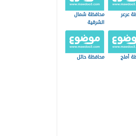
ة عرعر
محافظة شمال
الشرقية
ة أملج
محافظة حائل