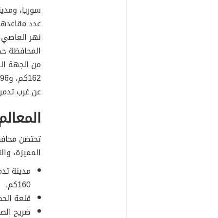
سوريا، ومدي
نهر العاصي، 
المحافظة حدو
من الجهة ال
عن غرب تدمر.
المعال
تحتضن محا
المميزة، وال
مدينة تدم
160كم.
قلعة الحص
ضريح الصح