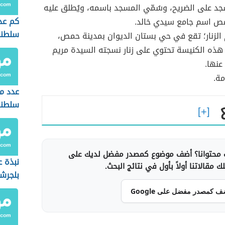
د على الضريح، وسُمّي المسجد باسمه، ويُطلق عليه
كم عد
ص اسم جامع سيدي خالد.
سلطنة
الزنار؛ تقع في حي بستان الديوان بمدينة حمص،
َّ هذه الكنيسة تحتوي على زنار نسجته السيدة مريم
عنها.
ة.
عدد م
سلطنة
محتوانا؟ أضف موضوع كمصدر مفضل لديك على
نبذة 
 مقالاتنا أولاً بأول في نتائج البحث.
بلجرش
ف كمصدر مفضل على Google