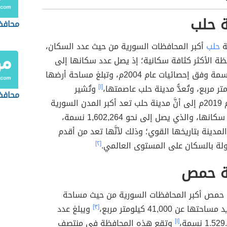
 حلب
محافظ
ة
حلب
أكبر المحافظات السورية من حيث عدد السكان،
ة الأكثر كثافة سكانية؛ إذ يصل عدد سكانها إلى
4,045,166 نسمة وفق إحصائيات عام 2004م، وتبلغ مساحة أرضها
[١]
وتُشير
محافظ
إحصائيات عام 2019م إلى أنَّ مدينة حلب تعد أكبر المدن السورية
من حيث عدد سكانها، والذي يصل إلى نحو 1,602,264 نسمة،
لمدينة بتاريخها القوي؛ وذلك لأنَّها تعد من أقدم
ولة بالسكان على المستوى العالمي.
[٢]
ة حمص
حمص أكبر المحافظات السورية من حيث مساحة
ا عن 41,000 كيلومتر مربع،
[٣]
ويبلغ عدد
[١]
وتقع هذه المحافظة في منتصف