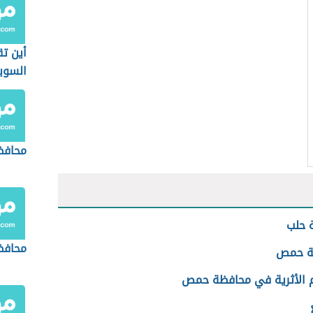
أين تق
السوي
محافظ
 حلب
محافظ
ة حمص
م الأثرية في محافظة حمص