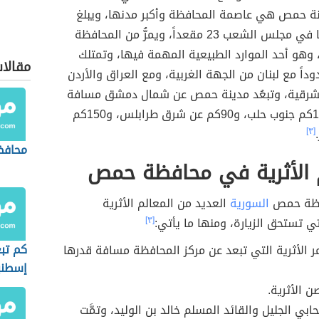
نة حمص هي عاصمة المحافظة وأكبر مدنها، ويبلغ
عدد مقاعدها في مجلس الشعب 23 مقعداً، ويمرُّ من المحافظة
وهو أحد الموارد الطبيعية المهمة فيها، وتمتلك
مقالا
داً مع لبنان من الجهة الغربية، ومع العراق والأردن
شرقية، وتبعُد مدينة حمص عن شمال دمشق مسافة
162كم، و196كم جنوب حلب، و90كم عن شرق طرابلس، و150كم
[٣]
محافظ
م الأثرية في محافظة حمص
فظة حمص
السورية
العديد من المعالم الأثرية
تي تستحق الزيارة، ومنها ما يأتي:
[٣]
كم تبع
ر الأثرية التي تبعد عن مركز المحافظة مسافة قدرها
إسطنب
ن الأثرية.
ابي الجليل والقائد المسلم خالد بن الوليد، وتمَّت