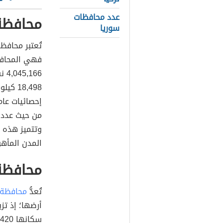
عدد محافظات
محافظة
سوريا
تُعتبر محافظ
فهي المحافظ
18,498 كيلومتر مربع، وتُعدُّ مدينة حلب عاصمتها،
وتتميز هذه ا
المدن المأه
محافظ
تُعدُّ
محافظة
أرضها؛ إذ تزيد مساحته
سكانها 1.529.420 نسمة،