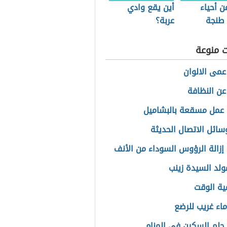
ن أحياء
أين يقع وادي
 طنجة
عربة؟
ت منوعة
عمى الالوان
 عن النظافة
عمل مسقعة بالبشاميل
وسائل الاتصال الحديثة
إزالة الرؤوس السوداء من الأنف
مولد السيدة زينب
ية الوقت
ماء غريب للرضع
حلم السكين في المنام