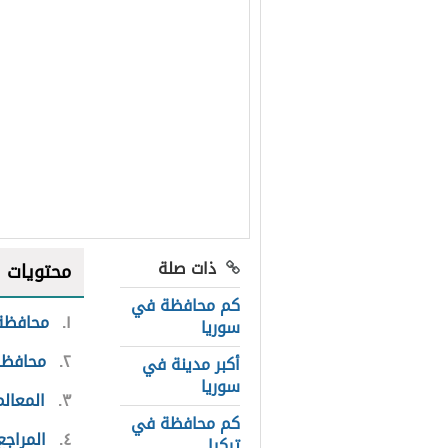
ذات صلة
محتويات
كم محافظة في
١
محافظة
سوريا
٢
محافظ
أكبر مدينة في
سوريا
٣
المعال
كم محافظة في
٤
المراجع
تركيا