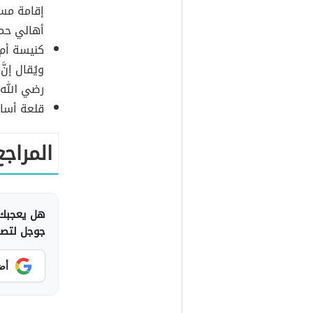
إقامة مسج
أهالي حم
كنيسة أم 
ويُقال إن
رضي الله 
قلعة أسام
المراجع
هل يعجبك 
جوجل لتصلك
أض